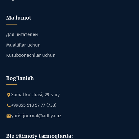
Ma'lumot
Для читателей
Mualliflar uchun
Kutubxonachilar uchun
Bog'lanish
Xamal ko‘chasi, 29-v uy
+99855 518 57 77 (738)
yuristjournal@adliya.uz
Biz ijtimoiy tarmoqlarda: