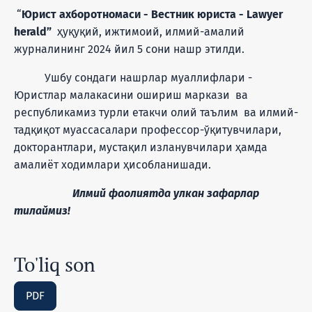
“
Юрист ахборотномаси - Вестник юриста - Lawyer
herald”
ҳуқуқий, ижтимоий, илмий-амалий
журналининг 2024 йил 5 сони нашр этилди.
Ушбу сондаги нашрлар муаллифлари -
Юристлар малакасини ошириш маркази ва
республикамиз турли етакчи олий таълим ва илмий-
тадқиқот муассасалари профессор-ўқитувчилари,
докторантлари, мустақил изланувчилари ҳамда
амалиёт ходимлари ҳисобланишади.
Илмий фаолиятда улкан зафарлар
тилаймиз!
To'liq son
PDF