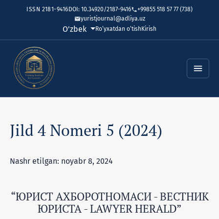
ISSN 2181-9416
DOI: 10.34920/2187-9416
+99855 518 57 77 (738)
yuristjournal@adliya.uz
Tilni o'zgartirish. Joriy til:
O'zbek
Ro‘yxatdan o‘tish
Kirish
Jild 4 Nomeri 5 (2024)
Nashr etilgan: noyabr 8, 2024
“ЮРИСТ АХБОРОТНОМАСИ - ВЕСТНИК
ЮРИСТА - LAWYER HERALD”