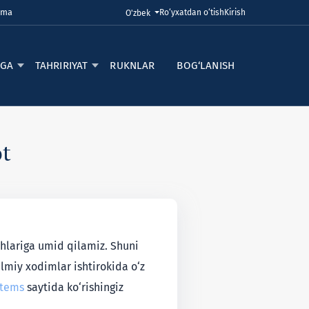
uma
Ro‘yxatdan o‘tish
Kirish
Tilni o'zgartirish. Joriy til:
O'zbek
RGA
TAHRIRIYAT
RUKNLAR
BOG‘LANISH
t
shlariga umid qilamiz. Shuni
ilmiy xodimlar ishtirokida o‘z
stems
saytida ko‘rishingiz