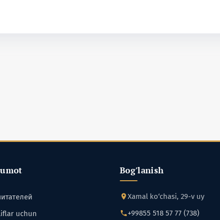
lumot
Bog'lanish
Xamal ko‘chasi, 29-v uy
читателей
+99855 518 57 77 (738)
iflar uchun