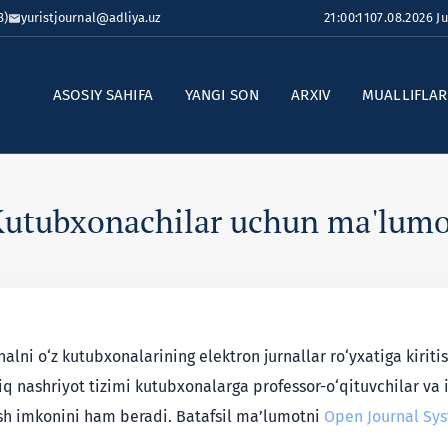
8)
yuristjournal@adliya.uz
21:00:11
07.08.2026 J
ASOSIY SAHIFA
YANGI SON
ARXIV
MUALLIFLA
utubxonachilar uchun ma'lumo
lni o‘z kutubxonalarining elektron jurnallar ro‘yxatiga kiriti
hiq nashriyot tizimi kutubxonalarga professor-o‘qituvchilar va 
rish imkonini ham beradi. Batafsil ma’lumotni
Open Journal Sy