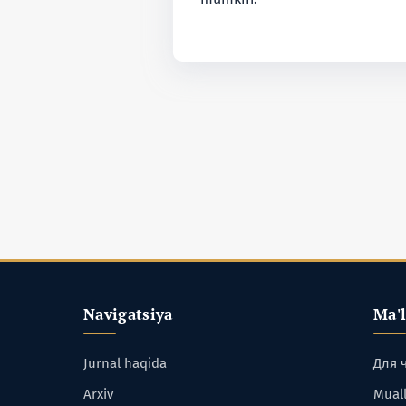
Navigatsiya
Ma'
Jurnal haqida
Для 
Arxiv
Muall