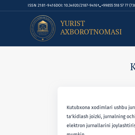
ISSN 2181-9416
DOI: 10.34920/2187-9416
+99855 518 57 77 (73
YURIST
AXBOROTNOMASI
K
Kutubxona xodimlari ushbu jurna
ta’kidlash joizki, jurnalning oc
elektron jurnallarini joylashti
mumkin.