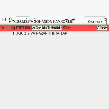
Maqola tafsilotlariga qaytish
←
MIGRATSIYA SOHASIDA HAMKORLIK
Скачать
VA TARTIBGA SOLISHNING TARIXIY-
HUQUQIY VA NAZARIY JIHATLARI