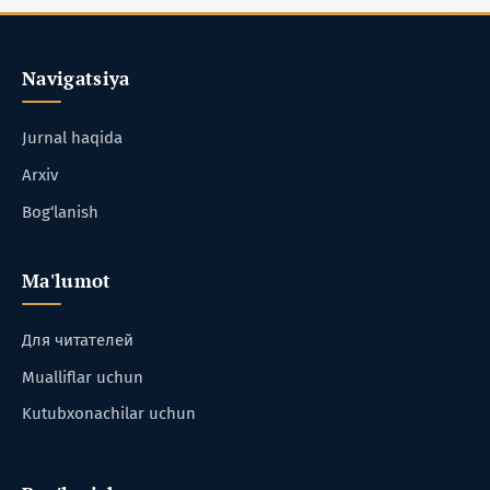
Navigatsiya
Jurnal haqida
Arxiv
Bog‘lanish
Ma'lumot
Для читателей
Mualliflar uchun
Kutubxonachilar uchun