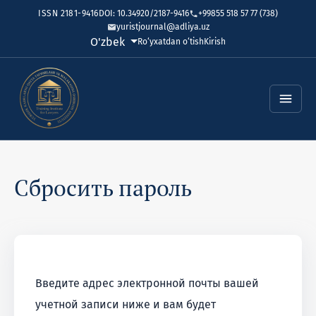
ISSN 2181-9416
DOI: 10.34920/2187-9416
+99855 518 57 77 (738)
yuristjournal@adliya.uz
Tilni o'zgartirish. Joriy til:
O'zbek
Ro‘yxatdan o‘tish
Kirish
Сбросить пароль
Введите адрес электронной почты вашей
учетной записи ниже и вам будет