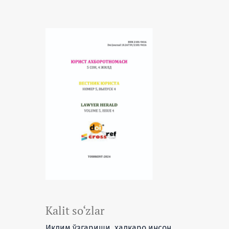
Kalit so‘zlar
Иқлим ўзгариши, ҳалқаро инсон