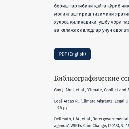
бериш тартибини қайта кўриб чи
молиялаштириш тизимини яратиш
хулоса қилинадики, ушбу чора-
ва келажак авлодлар учун адолат
PDF (English)
Библиографические с
Guy J. Abel, et al., ‘Climate, Conflict and
Leal-Arcas R., ‘Climate Migrants: Legal O
– 96 p/
Dellmuth, L.M., et al., ‘Intergovernment
agenda’, WIREs Clim Change, (2018), 9, 4