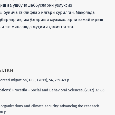
қиш ва ушбу ташаббусларни узлуксиз
 бўйича таклифлар илгари сурилган. Мақолада
тадбирлар иқлим ўзгариши муаммоларни камайтириш
ни таъминлашда муҳим аҳамиятга эга.
сылки
 Forced migration’, GEC, (2019), 54, 239-49 p.
ptions’, Procedia - Social and Behavioral Sciences, (2012) 37, 86
al organizations and climate security: advancing the research
96 p.