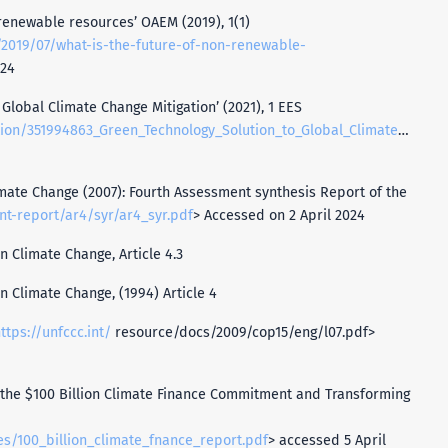
-renewable resources’ OAEM (2019), 1(1)
/2019/07/what-is-the-future-of-non-renewable-
024
 Global Climate Change Mitigation’ (2021), 1 EES
1994863_Green_Technology_Solution_to_Global_Climate_Change_Mitigation
limate Change (2007): Fourth Assessment synthesis Report of the
t-report/ar4/syr/ar4_syr.pdf
> Accessed on 2 April 2024
 Climate Change, Article 4.3
 Climate Change, (1994) Article 4
ttps://unfccc.int/
resource/docs/2009/cop15/eng/l07.pdf>
n the $100 Billion Climate Finance Commitment and Transforming
les/100_billion_climate_fnance_report.pdf
> accessed 5 April