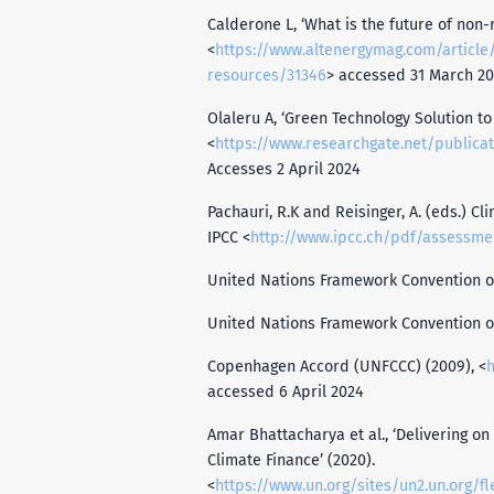
Calderone L, ‘What is the future of non
<
https://www.altenergymag.com/article
resources/31346
> accessed 31 March 2
Olaleru A, ‘Green Technology Solution to
<
https://www.researchgate.net/publication/35
Accesses 2 April 2024
Pachauri, R.K and Reisinger, A. (eds.) C
IPCC <
http://www.ipcc.ch/pdf/assessmen
United Nations Framework Convention on
United Nations Framework Convention on
Copenhagen Accord (UNFCCC) (2009), <
h
accessed 6 April 2024
Amar Bhattacharya et al., ‘Delivering o
Climate Finance’ (2020).
<
https://www.un.org/sites/un2.un.org/f