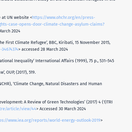
e at UN website <
https://www.ohchr.org/en/press-
ights-case-opens-door-climate-change-asylum-claims?
March 2024
 First Climate Refugee’, BBC, Kiribati, 15 November 2015,
-34674374
> accessed 28 March 2024
ional Inequality’ International Affairs (1999), 75 p., 531–545
’, OUP, (2017), 519.
CHR), ‘Climate Change, Natural Disasters and Human
evelopment: A Review of Green Technologies’ (2017) 4 (1)TRI
re/article/view/44
> Accessed 30 March 2024
ps://www.iea.org/reports/world-energy-outlook-2019
>