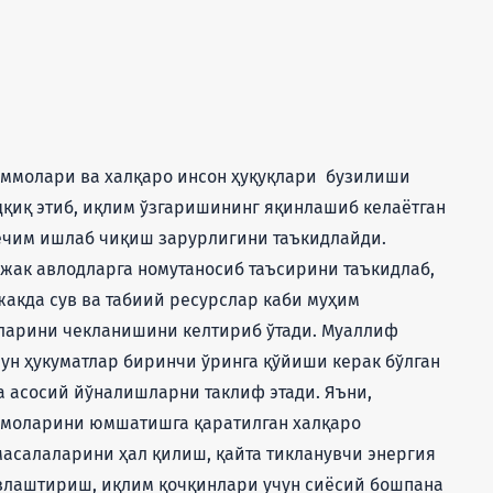
аммолари ва халқаро инсон ҳуқуқлари бузилиши
дқиқ этиб, иқлим ўзгаришининг яқинлашиб келаётган
 ечим ишлаб чиқиш зарурлигини таъкидлайди.
жак авлодларга номутаносиб таъсирини таъкидлаб,
жакда сув ва табиий ресурслар каби муҳим
ларини чекланишини келтириб ўтади. Муаллиф
ун ҳукуматлар биринчи ўринга қўйиши керак бўлган
та асосий йўналишларни таклиф этади. Яъни,
ммоларини юмшатишга қаратилган халқаро
асалаларини ҳал қилиш, қайта тикланувчи энергия
лаштириш, иқлим қочқинлари учун сиёсий бошпана