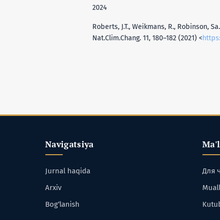
2024
Roberts, J.T., Weikmans, R., Robinson, Sa.
Nat.Clim.Chang. 11, 180–182 (2021) <
https
Navigatsiya
Ma'
Jurnal haqida
Для 
Arxiv
Muall
Bog‘lanish
Kutu