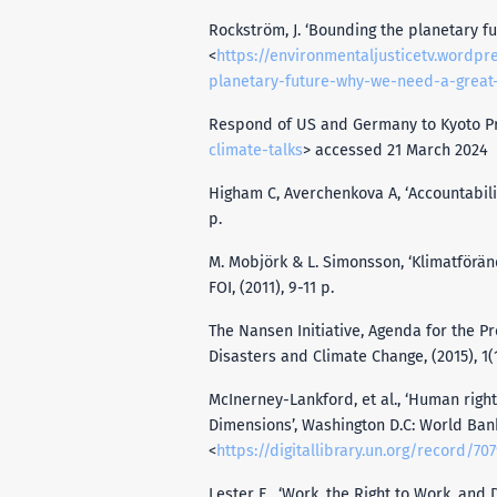
Rockström, J. ‘Bounding the planetary fu
<
https://environmentaljusticetv.wordp
planetary-future-why-we-need-a-great-
Respond of US and Germany to Kyoto Prot
climate-talks
> accessed 21 March 2024
Higham C, Averchenkova A, ‘Accountabili
p.
M. Mobjörk & L. Simonsson, ‘Klimatförän
FOI, (2011), 9-11 p.
The Nansen Initiative, Agenda for the P
Disasters and Climate Change, (2015), 1(1
McInerney-Lankford, et al., ‘Human righ
Dimensions’, Washington D.C: World Bank,
<
https://digitallibrary.un.org/record/70
Lester E., ‘Work, the Right to Work, and