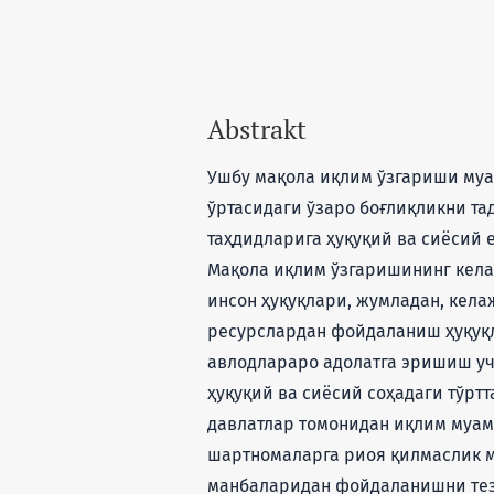
Abstrakt
Ушбу мақола иқлим ўзгариши му
ўртасидаги ўзаро боғлиқликни та
таҳдидларига ҳуқуқий ва сиёсий
Мақола иқлим ўзгаришининг кела
инсон ҳуқуқлари, жумладан, кела
ресурслардан фойдаланиш ҳуқуқ
авлодлараро адолатга эришиш уч
ҳуқуқий ва сиёсий соҳадаги тўрт
давлатлар томонидан иқлим муа
шартномаларга риоя қилмаслик м
манбаларидан фойдаланишни тез