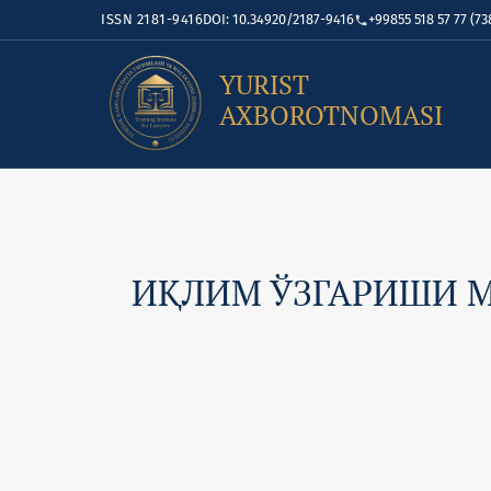
ISSN 2181-9416
DOI: 10.34920/2187-9416
+99855 518 57 77 (73
YURIST
AXBOROTNOMASI
ИҚЛИМ ЎЗГАРИШИ 