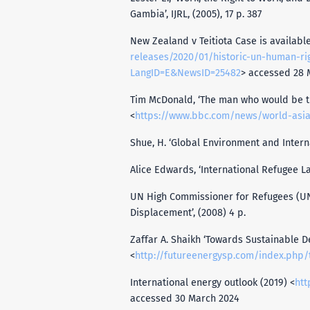
Gambia’, IJRL, (2005), 17 p. 387
New Zealand v Teitiota Case is availabl
releases/2020/01/historic-un-human-r
LangID=E&NewsID=25482
> accessed 28 
Tim McDonald, ‘The man who would be the
<
https://www.bbc.com/news/world-asia
Shue, H. ‘Global Environment and Internat
Alice Edwards, ‘International Refugee Law
UN High Commissioner for Refugees (UN
Displacement’, (2008) 4 p.
Zaffar A. Shaikh ‘Towards Sustainable D
<
http://futureenergysp.com/index.php/t
International energy outlook (2019) <
htt
accessed 30 March 2024