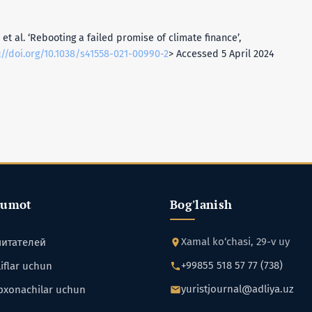
 et al. ‘Rebooting a failed promise of climate finance’,
://doi.org/10.1038/s41558-021-00990-2
> Accessed 5 April 2024
lumot
Bog'lanish
Xamal ko‘chasi, 29-v uy
читателей
+99855 518 57 77 (738)
iflar uchun
yuristjournal@adliya.uz
bxonachilar uchun