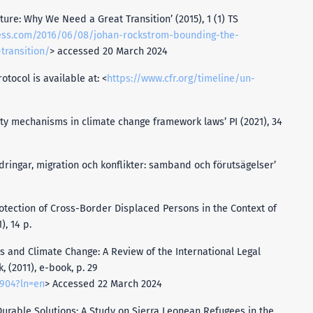
ture: Why We Need a Great Transition’ (2015), 1 (1) TS
ress.com/2016/06/08/johan-rockstrom-bounding-the-
transition/
> accessed 20 March 2024
ocol is available at: <
https://www.cfr.org/timeline/un-
ty mechanisms in climate change framework laws’ PI (2021), 34
dringar, migration och konflikter: samband och förutsägelser’
rotection of Cross-Border Displaced Persons in the Context of
), 14 p.
ts and Climate Change: A Review of the International Legal
 (2011), e-book, p. 29
7904?ln=en
> Accessed 22 March 2024
 Durable Solutions: A Study on Sierra Leonean Refugees in the