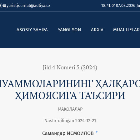
8)
yuristjournal@adliya.uz
18:41:02
07.08.2026 
ASOSIY SAHIFA
YANGI SON
ARXIV
MUALLIFLA
Jild 4 Nomeri 5 (2024)
МУАММОЛАРИНИНГ ҲАЛҚАРО
ҲИМОЯСИГА ТАЪСИРИ
МАҚОЛАЛАР
Nashr qilingan 2024-12-21
+
Самандар ИСМОИЛОВ