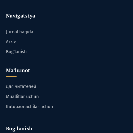
Navigatsiya
Jurnal haqida
Arxiv
Bog‘lanish
Ma'lumot
Для читателей
Mualliflar uchun
Kutubxonachilar uchun
Bog'lanish