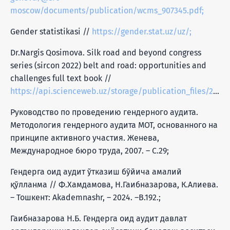
moscow/documents/publication/wcms_907345.pdf;
Gender statistikasi //
https://gender.stat.uz/uz/;
Dr.Nargis Qosimova. Silk road and beyond congress
series (sircon 2022) belt and road: opportunities and
challenges full text book //
https://api.scienceweb.uz/storage/publication_files/2287/11401/648af776a4ea5___BIROL%20MERKAN.pdf;
Руководство по проведению гендерного аудита.
Методология гендерного аудита МОТ, основанного на
принципе активного участия. Женева,
Международное бюро труда, 2007. – С.29;
Гендерга оид аудит ўтказиш бўйича амалий
қўлланма // Ф.Хамдамова, Н.Гаибназарова, К.Алиева.
– Тошкент: Akademnashr, – 2024. –B.192.;
Гаибназарова Н.Б. Гендерга оид аудит давлат