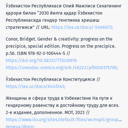
Ўзбекистон Республикаси Олий Мажлиси Сенатининг
қарори билан “2030 йилга қадар Ўзбекистон
Республикасида гендер тенгликка эришиш
стратегияси” // URL:
https://lex.uz/docs/-5466673;
Conor, Bridget. Gender & creativity: progress on the
precipice, special edition. Progress on the precipice.
p.56. ISBN 978-92-3-100444-5 //
https://doi.org/10.58337/TTGU8976
https://unesdoc.unesco.org/ark:/48223/pf0000375706;
Ўзбекистон Республикаси Конституцияси //
https://lex.uz/docs/6445145;
Женщины и сфера труда в Узбекистане На пути к
гендерному равенству и достойному труду для всех.
2-е издание, дополненное. МОТ, 2023 //
https://www.ilo.org/sites/default/files/wcmsp5/groups/
geneva/@sro-