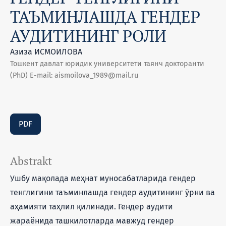
ТАЪМИНЛАШДА ГЕНДЕР
АУДИТИНИНГ РОЛИ
Азиза ИСМОИЛОВА
Тошкент давлат юридик университети таянч докторанти
(PhD) E-mail: aismoilova_1989@mail.ru
PDF
Abstrakt
Ушбу мақолада меҳнат муносабатларида гендер
тенглигини таъминлашда гендер аудитининг ўрни ва
аҳамияти таҳлил қилинади. Гендер аудити
жараёнида ташкилотларда мавжуд гендер