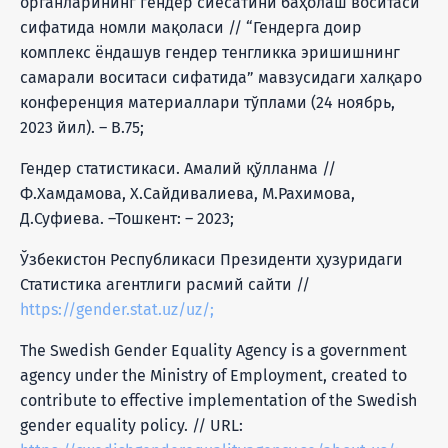
органларининг гендер сиёсатини баҳолаш воситаси
сифатида номли мақоласи // “Гендерга доир
комплекс ёндашув гендер тенгликка эришишнинг
самарали воситаси сифатида” мавзусидаги халқаро
конференция материаллари тўплами (24 ноябрь,
2023 йил). – B.75;
Гендер статистикаси. Амалий қўлланма //
Ф.Хамдамова, Х.Сайдивалиева, М.Рахимова,
Д.Суфиева. –Тошкент: – 2023;
Ўзбекистон Республикаси Президенти ҳузуридаги
Статистика агентлиги расмий сайти //
https://gender.stat.uz/uz/;
The Swedish Gender Equality Agency is a government
agency under the Ministry of Employment, created to
contribute to effective implementation of the Swedish
gender equality policy. // URL: