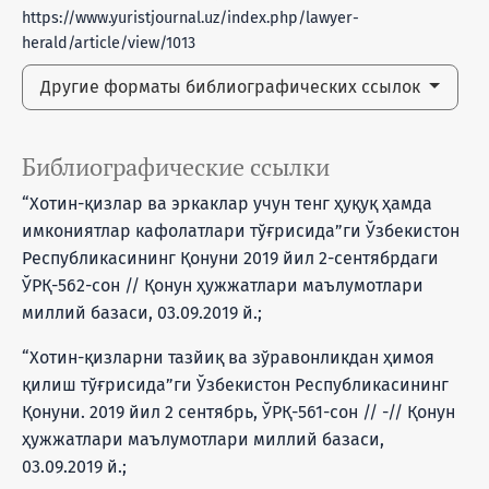
https://www.yuristjournal.uz/index.php/lawyer-
herald/article/view/1013
Другие форматы библиографических ссылок
Библиографические ссылки
“Хотин-қизлар ва эркаклар учун тенг ҳуқуқ ҳамда
имкониятлар кафолатлари тўғрисида”ги Ўзбекистон
Республикасининг Қонуни 2019 йил 2-сентябрдаги
ЎРҚ-562-сон // Қонун ҳужжатлари маълумотлари
миллий базаси, 03.09.2019 й.;
“Хотин-қизларни тазйиқ ва зўравонликдан ҳимоя
қилиш тўғрисида”ги Ўзбекистон Республикасининг
Қонуни. 2019 йил 2 сентябрь, ЎРҚ-561-сон // -// Қонун
ҳужжатлари маълумотлари миллий базаси,
03.09.2019 й.;