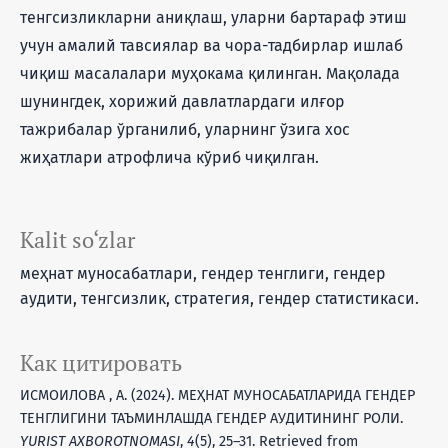
тенгсизликларни аниқлаш, уларни бартараф этиш
учун амалий тавсиялар ва чора-тадбирлар ишлаб
чиқиш масалалари муҳокама қилинган. Мақолада
шунингдек, хорижий давлатлардаги илғор
тажрибалар ўрганилиб, уларнинг ўзига хос
жиҳатлари атрофлича кўриб чиқилган.
Kalit so‘zlar
меҳнат муносабатлари, гендер тенглиги, гендер
аудити, тенгсизлик, стратегия, гендер статистикаси.
Как цитировать
ИСМОИЛОВА , А. (2024). МЕҲНАТ МУНОСАБАТЛАРИДА ГЕНДЕР
ТЕНГЛИГИНИ ТАЪМИНЛАШДА ГЕНДЕР АУДИТИНИНГ РОЛИ.
YURIST AXBOROTNOMASI
,
4
(5), 25–31. Retrieved from