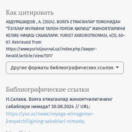
Как цитировать
АБДУРАШИДОВ , А. (2024). ВОЯГА ЕТМАГАНЛАР ТОМОНИДАН
“ЎЗГАЛАР МУЛКИНИ ТАЛОН-ТОРОЖ ҚИЛИШ” ЖИНОЯТЛАРИНИ
КЕЛИБ ЧИҚИШ САБАБЛАРИ.
YURIST AXBOROTNOMASI
,
4
(5), 60–
67. Retrieved from
https://www.yuristjournal.uz/index.php/lawyer-
herald/article/view/1017
Другие форматы библиографических ссылок
Библиографические ссылки
Н.Салаев. Вояга етмаганлар жиноятчилигининг
сабаблари нимада? 30.08.2024 // URL:
https://yuz.uz/news/voyaga-etmaganlar-
jinoyatchiligining-sabablari-nimada;