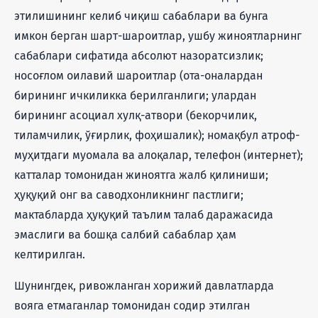
этилишининг келиб чиқиш сабаблари ва бунга
имкон берган шарт-шароитлар, ушбу жиноятларнинг
сабаблари сифатида абсолют назоратсизлик;
носоғлом оилавий шароитлар (ота-оналардан
бирининг ичкиликка берилганлиги; улардан
бирининг асоциал хулқ-атвори (бекорчилик,
тиламчилик, ўғирлик, фоҳишалик); номақбул атроф-
муҳитдаги муомала ва алоқалар, телефон (интернет);
катталар томонидан жиноятга жалб қилиниши;
ҳуқуқий онг ва саводхонликнинг пастлиги;
мактабларда ҳуқуқий таълим талаб даражасида
эмаслиги ва бошқа салбий сабаблар ҳам
келтирилган.
Шунингдек, ривожланган хорижий давлатларда
вояга етмаганлар томонидан содир этилган