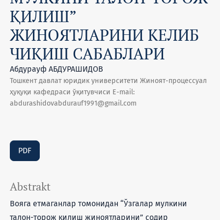
ҚИЛИШ”
ЖИНОЯТЛАРИНИ КЕЛИБ
ЧИҚИШ САБАБЛАРИ
Абдурауф АБДУРАШИДОВ
Тошкент давлат юридик университети Жиноят-процессуал
ҳуқуқи кафедраси ўқитувчиси Е-mail:
abdurashidovabdurauf1991@gmail.com
PDF
Abstrakt
Вояга етмаганлар томонидан “Ўзгалар мулкини
талон-торож қилиш жиноятларини” содир