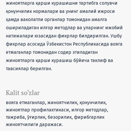
жиноятларга қарши курашишни тартибга солувчи
қонунчилик нормалари ва унинг амалий ижроси
ҳамда ваколатли органлар томонидан амалга
ошириладиган илғор методлар ва уларнинг ижобий
натижалари юзасидан фикрлар билдирилган. Ушбу
фикрлар асосида Ўзбекистон Республикасида вояга
етмаганлар томонидан содир этиладиган
жиноятларга қарши курашиш бўйича таклиф ва
тавсиялар берилган.
Kalit so‘zlar
вояга етмаганлар, жиноятчилик, қонунчилик,
жиноятлар профилактикаси, илғор методлар,
тажриба, ўғирлик, безорилик, фирибгарлик
жиноятчилиги даражаси.