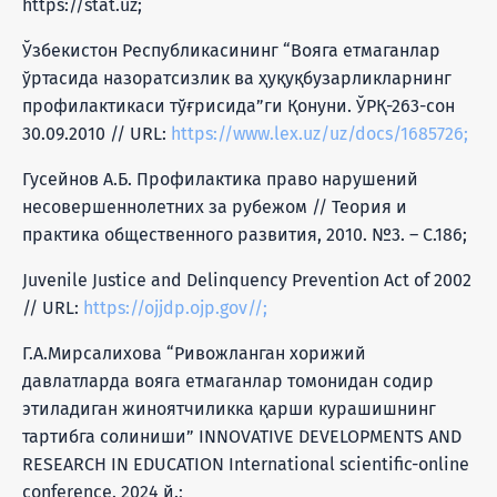
https://stat.uz;
Ўзбекистон Республикасининг “Вояга етмаганлар
ўртасида назоратсизлик ва ҳуқуқбузарликларнинг
профилактикаси тўғрисида”ги Қонуни. ЎРҚ-263-сон
30.09.2010 // URL:
https://www.lex.uz/uz/docs/1685726;
Гусейнов А.Б. Профилактика право нарушений
несовершеннолетних за рубежом // Теория и
практика общественного развития, 2010. №3. – С.186;
Juvenile Justice and Delinquency Prevention Act of 2002
// URL:
https://ojjdp.ojp.gov//;
Г.А.Мирсалихова “Ривожланган хорижий
давлатларда вояга етмаганлар томонидан содир
этиладиган жиноятчиликка қарши курашишнинг
тартибга солиниши” INNOVATIVE DEVELOPMENTS AND
RESEARCH IN EDUCATION International scientific-online
conference. 2024 й.;