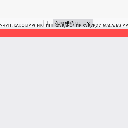
АР УЧУН ЖАВОБГАРЛИКНИНГ ФУҚАРОЛИК ҲУҚУҚИЙ МАСАЛАЛА