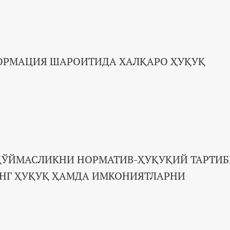
ФОРМАЦИЯ ШАРОИТИДА ХАЛҚАРО ҲУҚУҚ
ҚЎЙМАСЛИКНИ НОРМАТИВ-ҲУҚУҚИЙ ТАРТИБ
ЕНГ ҲУҚУҚ ҲАМДА ИМКОНИЯТЛАРНИ