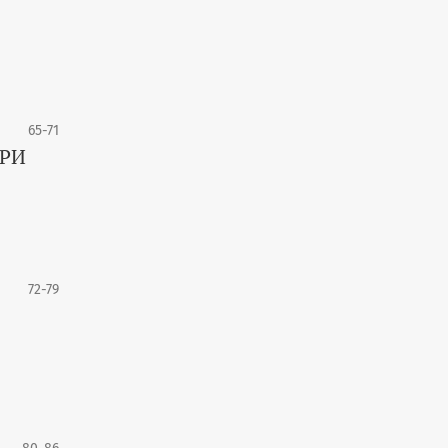
65-71
АРИ
72-79