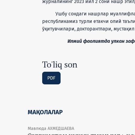
журналининг 2023 йил 2 сони нашр этил
Ушбу сондаги нашрлар муаллифлари
республикамиз турли етакчи олий таъл
ўқитувчилари, докторантлари, мустақи
Илмий фаолиятда улкан зафарл
To'liq son
PDF
МАҚОЛАЛАР
Мавлюда АХМЕДШАЕВА