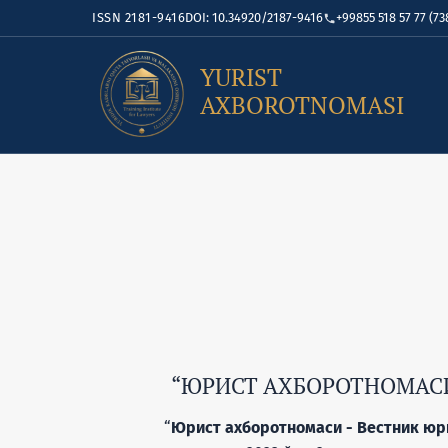
ISSN 2181-9416
DOI: 10.34920/2187-9416
+99855 518 57 77 (73
YURIST
AXBOROTNOMASI
“ЮРИСТ АХБОРОТНОМАСИ 
“
Юрист ахборотномаси - Вестник юри