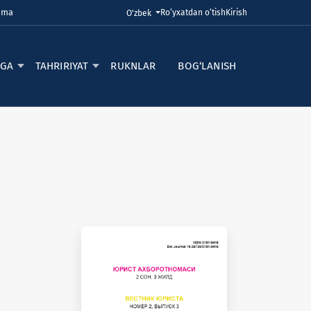
Juma
Ro‘yxatdan o‘tish
Kirish
Tilni o'zgartirish. Joriy til:
O'zbek
RGA
TAHRIRIYAT
RUKNLAR
BOG‘LANISH