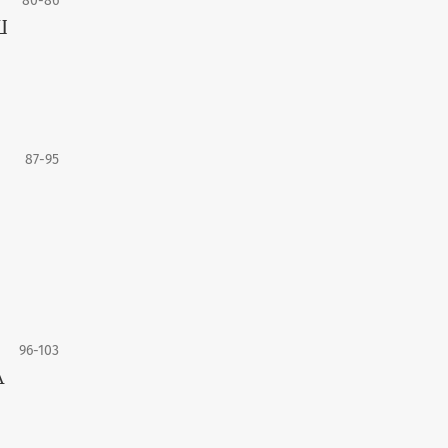
80-86
Ш
87-95
96-103
A