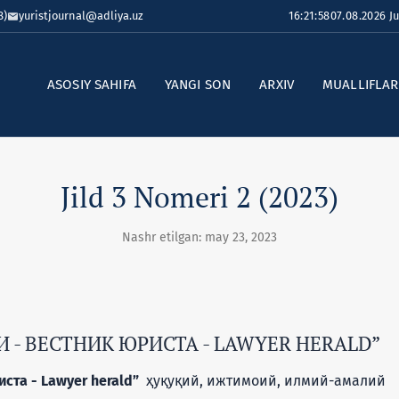
8)
yuristjournal@adliya.uz
16:21:59
07.08.2026 
ASOSIY SAHIFA
YANGI SON
ARXIV
MUALLIFLA
Jild 3 Nomeri 2 (2023)
Nashr etilgan: may 23, 2023
- ВЕСТНИК ЮРИСТА - LAWYER HERALD”
ста - Lawyer herald”
ҳуқуқий, ижтимоий, илмий-амалий