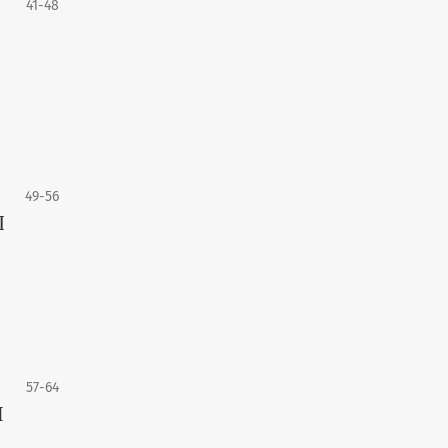
41-48
49-56
Ш
57-64
М