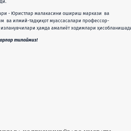
ди.
 - Юристлар малакасини ошириш маркази ва
им ва илмий-тадқиқот муассасалари профессор-
л изланувчилари ҳамда амалиёт ходимлари ҳисобланишад
ар тилаймиз!