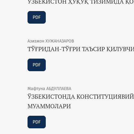
ЎЗБЕКИСТОН ҲУҚУҚ ТИЗИМИДА ҚО
PDF
Азизжон ХУЖАНАЗАРОВ
ТЎҒРИДАН-ТЎҒРИ ТАЪСИР ҚИЛУВЧИ
PDF
Мафтуна АБДУЛЛАЕВА
ЎЗБЕКИСТОНДА КОНСТИТУЦИЯВИ
МУАММОЛАРИ
PDF