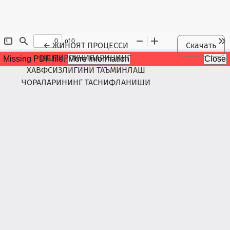
Maqola tafsilotlariga qaytish
←
ЖИНОЯТ ПРОЦЕССИ
Скачать
ИШТИРОКЧИЛАРИНИНГ
ХАВФСИЗЛИГИНИ ТАЪМИНЛАШ
ЧОРАЛАРИНИНГ ТАСНИФЛАНИШИ