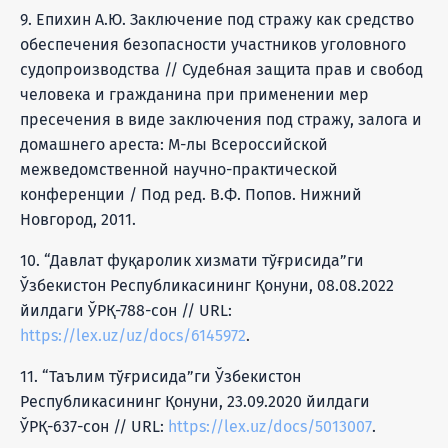
9. Епихин А.Ю. Заключение под стражу как средство
обеспечения безопасности участников уголовного
судопроизводства // Судебная защита прав и свобод
человека и гражданина при применении мер
пресечения в виде заключения под стражу, залога и
домашнего ареста: М-лы Всероссийской
межведомственной научно-практической
конференции / Под ред. В.Ф. Попов. Нижний
Новгород, 2011.
10. “Давлат фуқаролик хизмати тўғрисида”ги
Ўзбекистон Республикасининг Қонуни, 08.08.2022
йилдаги ЎРҚ-788-сон // URL:
https://lex.uz/uz/docs/6145972
.
11. “Таълим тўғрисида”ги Ўзбекистон
Республикасининг Қонуни, 23.09.2020 йилдаги
ЎРҚ-637-сон // URL:
https://lex.uz/docs/5013007
.