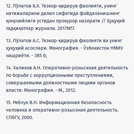
12. Пўлатов Б.Х. Тезкор-қидирув фаолияти, унинг
натижаларини далил сифатида фойдаланишнинг
қонунийлиги устидан прокурор назорати // Ҳуқуқий
тадқиқотлар журнали. 2017№7.
13. Пўлатов А.С. Тезкор-қидирув фаолияти ва унинг
ҳуқуқий асослари. Монография. - Ўзбекистон НМИУ
нашриёти. - 385 б;
14. Халиков А.Н. Оперативно-розыскная деятельность
по борьбе с коррупционными преступлениями,
совершаемыми должностными лицами органов
власти: Монография. - М., 2012.
15. Рябчук В.Н. Информационная безопасность
человека и оперативно-розыскная деятельность.
СПбГУ, 2000.