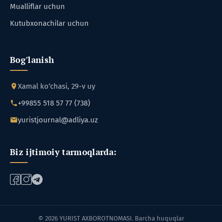
Mualliflar uchun
Kutubxonachilar uchun
Bog'lanish
Xamal ko‘chasi, 29-v uy
+99855 518 57 77 (738)
yuristjournal@adliya.uz
Biz ijtimoiy tarmoqlarda:
© 2026 YURIST AXBOROTNOMASI. Barcha huquqlar