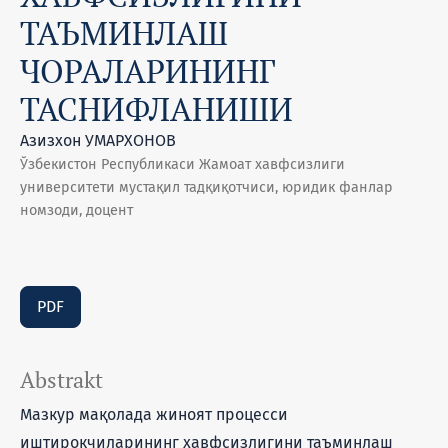
ТАЪМИНЛАШ
ЧОРАЛАРИНИНГ
ТАСНИФЛАНИШИ
Азизхон УМАРХОНОВ
Ўзбекистон Республикаси Жамоат хавфсизлиги
университети мустақил тадқиқотчиси, юридик фанлар
номзоди, доцент
PDF
Abstrakt
Мазкур мақолада жиноят процесси
иштирокчиларининг хавфсизлигини таъминлаш