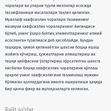
чоралари ва уларни турли мезонлар асосида
таснифланиши масалалари таҳлил қилинган.
Муаллиф хавфсизлик чоралари тизимининг
мазмуни хавфсизлик чораларининг йиғиндиси
бўлиб, унинг ўзаро боғлиқ элементларининг илмий
асосланган тузилмаси деб ҳисоблайди. Бундан
ташқари, ҳимоя қилинаётган шахсни бошқа яшаш
жойига кўчириш, ҳужжатларни алмаштириш ва
ташқи қиёфасини ўзгартириш кўрсатилган шахсга
нисбатан бошқа хавфсизлик чораларини қўллаш
орқали унинг хавфсизлигини таъминлаш мумкин
бўлмаган ҳоллардагина амалга оширилиши ҳақида
бир қанча фикр ва мулоҳазаларга келинган.
Kalit so‘zlar