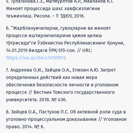
5. Тулаганова.Г.З., Матмуротов А.Р., Мавланов К.Т.
Жиноят процессида шахс хавфсизлигини
таъминлаш. Рисола. – Т: ТДЮУ, 2016.
6. “Жарбланувчиларни, гувоҳларни ва жиноят
процесси иштирокчиларини ҳимоя қилиш
тўғрисида”ги Ўзбекистон Республикасининг Қонуни,
14.01.2019 йилдаги ЎРҚ-515-сон. // URL:
https://lex.uz/docs/4159913
.
7. Андреева О.И., Зайцев О.А., Епихин А.Ю. Запрет
определенных действий как новая мера
обеспечения безопасности личности в уголовном
процессе // Вестник Томского государственного
университета. 2018. № 436.
8. Зайцев О.А., Пастухов П.С. Об активной роли суда в
уголовно-процессуальном доказывании // Уголовное
право. 2014. № 6.