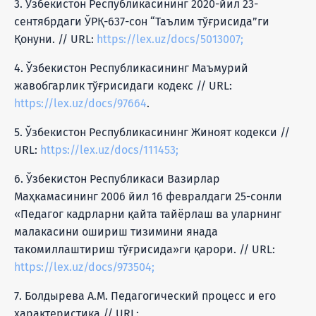
3. Ўзбекистон Республикасининг 2020-йил 23-
сентябрдаги ЎРҚ-637-сон “Таълим тўғрисида”ги
Қонуни. // URL:
https://lex.uz/docs/5013007;
4. Ўзбекистон Республикасининг Маъмурий
жавобгарлик тўғрисидаги кодекс // URL:
https://lex.uz/docs/97664
.
5. Ўзбекистон Республикасининг Жиноят кодекси //
URL:
https://lex.uz/docs/111453;
6. Ўзбекистон Республикаси Вазирлар
Маҳкамасининг 2006 йил 16 февралдаги 25-сонли
«Педагог кадрларни қайта тайёрлаш ва уларнинг
малакасини ошириш тизимини янада
такомиллаштириш тўғрисида»ги қарори. // URL:
https://lex.uz/docs/973504;
7. Болдырева А.М. Педагогический процесс и его
характеристика // URL: