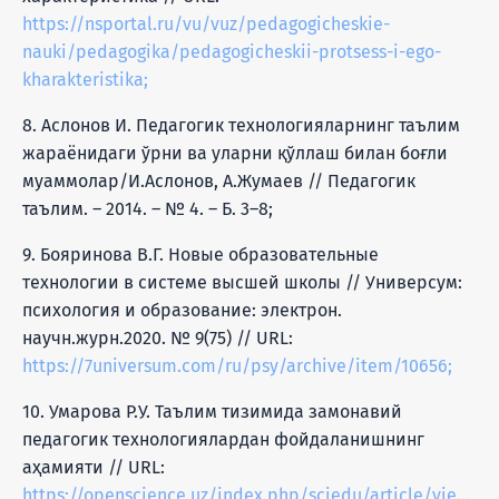
https://nsportal.ru/vu/vuz/pedagogicheskie-
nauki/pedagogika/pedagogicheskii-protsess-i-ego-
kharakteristika;
8. Аслонов И. Педагогик технологияларнинг таълим
жараёнидаги ўрни ва уларни қўллаш билан боғли
муаммолар/И.Аслонов, А.Жумаев // Педагогик
таълим. – 2014. – № 4. – Б. 3–8;
9. Бояринова В.Г. Новые образовательные
технологии в системе высшей школы // Универсум:
психология и образование: электрон.
научн.журн.2020. № 9(75) // URL:
https://7universum.com/ru/psy/archive/item/10656;
10. Умарова Р.У. Таълим тизимида замонавий
педагогик технологиялардан фойдаланишнинг
аҳамияти // URL:
https://openscience.uz/index.php/sciedu/article/view/1006;