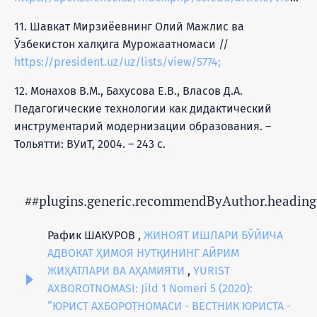
11. Шавкат Мирзиёевнинг Олий Мажлис ва
Ўзбекистон халқига Мурожаатномаси //
https://president.uz/uz/lists/view/5774;
12. Монахов В.М., Бахусова Е.В., Власов Д.А.
Педагогические технологии как дидактический
инструментарий модернизации образования. –
Тольятти: ВУиТ, 2004. – 243 с.
##plugins.generic.recommendByAuthor.heading
Рафик ШАКУРОВ ,
ЖИНОЯТ ИШЛАРИ БЎЙИЧА
АДВОКАТ ҲИМОЯ НУТҚИНИНГ АЙРИМ
ЖИҲАТЛАРИ ВА АҲАМИЯТИ
,
YURIST
AXBOROTNOMASI: Jild 1 Nomeri 5 (2020):
“ЮРИСТ АХБОРОТНОМАСИ - ВЕСТНИК ЮРИСТА -