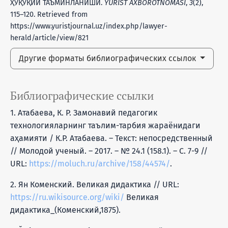
ҲУҚУҚИЙ ТАЪМИНЛАНИШИ.
YURIST AXBOROTNOMASI
,
3
(2),
115–120. Retrieved from
https://www.yuristjournal.uz/index.php/lawyer-
herald/article/view/821
Другие форматы библиографических ссылок
Библиографические ссылки
1. Атабаева, К. Р. Замонавий педагогик
технологияларнинг таълим-тарбия жараёнидаги
аҳамияти / К.Р. Атабаева. – Текст: непосредственный
// Молодой ученый. – 2017. – № 24.1 (158.1). – С. 7-9 //
URL:
https://moluch.ru/archive/158/44574/
.
2. Ян Коменский. Великая дидактика // URL:
https://ru.wikisource.org/wiki/
Великая
дидактика_(Коменский,1875).