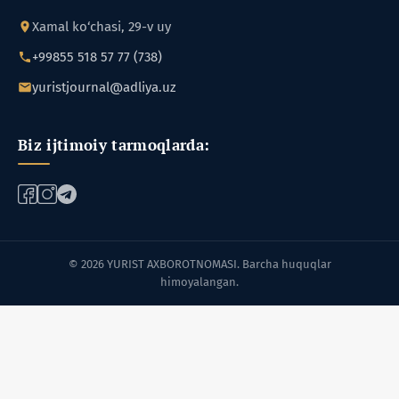
Xamal ko‘chasi, 29-v uy
+99855 518 57 77 (738)
yuristjournal@adliya.uz
Biz ijtimoiy tarmoqlarda:
© 2026 YURIST AXBOROTNOMASI. Barcha huquqlar
himoyalangan.