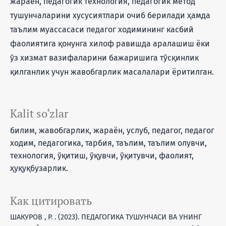
жараён, педагогик технология, педагогик метод
тушунчаларини хусусиятлари очиб берилади ҳамда
таълим муассасаси педагог ходимининг касбий
фаолиятига қонунга хилоф равишда аралашиш ёки
ўз хизмат вазифаларини бажаришига тўсқинлик
қилганлик учун жавобгарлик масалалари ёритилган.
Kalit so‘zlar
билим, жавобгарлик, жараён, услуб, педагог, педагог
ходим, педагогика, тарбия, таълим, таълим олувчи,
технология, ўқитиш, ўқувчи, ўқитувчи, фаолият,
ҳуқуқбузарлик.
Как цитировать
ШАКУРОВ , Р. . (2023). ПЕДАГОГИКА ТУШУНЧАСИ ВА УНИНГ