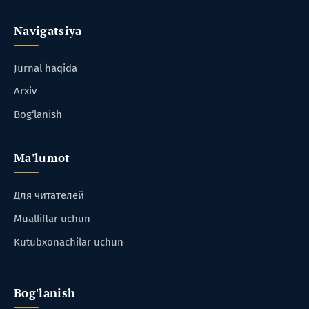
Navigatsiya
Jurnal haqida
Arxiv
Bog‘lanish
Ma'lumot
Для читателей
Mualliflar uchun
Kutubxonachilar uchun
Bog'lanish