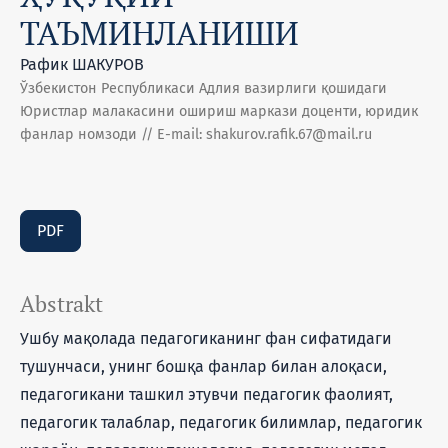
ТАЪМИНЛАНИШИ
Рафик ШАКУРОВ
Ўзбекистон Республикаси Адлия вазирлиги қошидаги
Юристлар малакасини ошириш маркази доценти, юридик
фанлар номзоди // E-mail: shakurov.rafik.67@mail.ru
PDF
Abstrakt
Ушбу мақолада педагогиканинг фан сифатидаги
тушунчаси, унинг бошқа фанлар билан алоқаси,
педагогикани ташкил этувчи педагогик фаолият,
педагогик талаблар, педагогик билимлар, педагогик