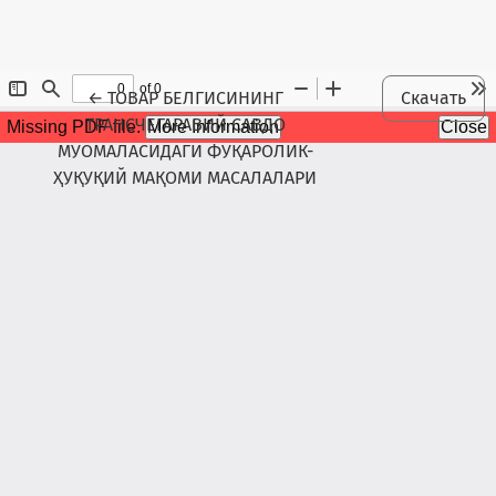
Maqola tafsilotlariga qaytish
←
ТОВАР БЕЛГИСИНИНГ
Скачать
ТРАНСЧЕГАРАВИЙ САВДО
МУОМАЛАСИДАГИ ФУҚАРОЛИК-
ҲУҚУҚИЙ МАҚОМИ МАСАЛАЛАРИ