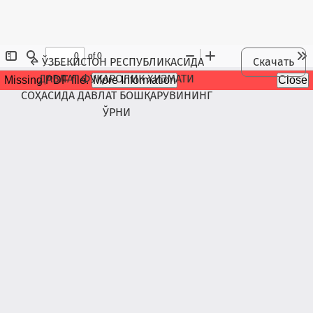
Maqola tafsilotlariga qaytish
←
ЎЗБЕКИСТОН РЕСПУБЛИКАСИДА
Скачать
ДАВЛАТ ФУҚАРОЛИК ХИЗМАТИ
СОҲАСИДА ДАВЛАТ БОШҚАРУВИНИНГ
ЎРНИ