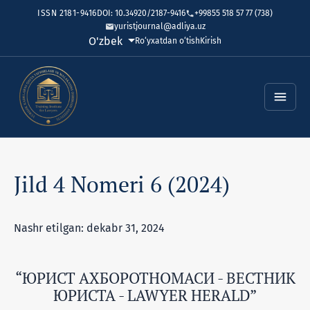
ISSN 2181-9416
DOI: 10.34920/2187-9416
+99855 518 57 77 (738)
yuristjournal@adliya.uz
Tilni o'zgartirish. Joriy til:
O'zbek
Ro‘yxatdan o‘tish
Kirish
Jild 4 Nomeri 6 (2024)
Nashr etilgan: dekabr 31, 2024
“ЮРИСТ АХБОРОТНОМАСИ - ВЕСТНИК
ЮРИСТА - LAWYER HERALD”