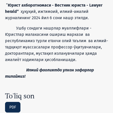
“
Юрист ахборотномаси - Вестник юриста - Lawyer
herald”
ҳуқуқий, ижтимоий, илмий-амалий
журналининг 2024 йил 6 сони нашр этилди.
Ушбу сондаги нашрлар муаллифлари -
Юристлар малакасини ошириш маркази ва
республикамиз турли етакчи олий таълим ва илмий-
тадқиқот муассасалари профессор-ўқитувчилари,
докторантлари, мустақил изланувчилари ҳамда
амалиёт ходимлари ҳисобланишади.
Илмий фаолиятда улкан зафарлар
тилаймиз!
To'liq son
PDF