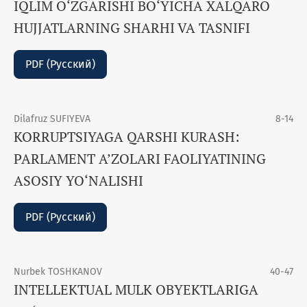
IQLIM O‘ZGARISHI BO‘YICHA XALQARO
HUJJATLARNING SHARHI VA TASNIFI
PDF (Русский)
Dilafruz SUFIYEVA
8-14
KORRUPTSIYAGA QARSHI KURASH:
PARLAMENT A’ZOLARI FAOLIYATINING
ASOSIY YO‘NALISHI
PDF (Русский)
Nurbek TOSHKANOV
40-47
INTELLEKTUAL MULK OBYEKTLARIGA