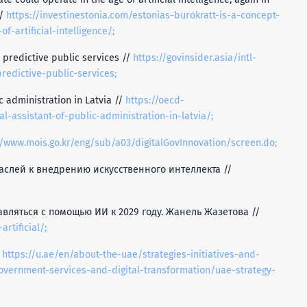
//
https://investinestonia.com/estonias-burokratt-is-a-concept-
-artificial-intelligence/;
r predictive public services //
https://govinsider.asia/intl-
predictive-public-services;
ic administration in Latvia //
https://oecd-
al-assistant-of-public-administration-in-latvia/;
//www.mois.go.kr/eng/sub/a03/digitalGovInnovation/screen.do;
аслей к внедрению искусственного интеллекта //
авляться с помощью ИИ к 2029 году. Жанель Жазетова //
rtificial/;
/
https://u.ae/en/about-the-uae/strategies-initiatives-and-
overnment-services-and-digital-transformation/uae-strategy-