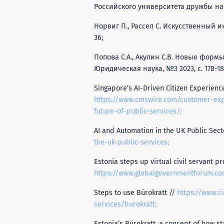
Российского университета дружбы народ
Норвиг П., Рассел С. Искусственный ин
36;
Попова С.А., Акулин С.В. Новые фор
Юридическая наука, №3 2023, с. 178-18
Singapore’s AI-Driven Citizen Experience
https://www.cmswire.com/customer-expe
future-of-public-services/;
AI and Automation in the UK Public Sect
the-uk-public-services;
Estonia steps up virtual civil servant p
https://www.globalgovernmentforum.com/
Steps to use Bürokratt //
https://www.r
services/burokratt;
Estonia’s Bürokratt, a concept of how sta