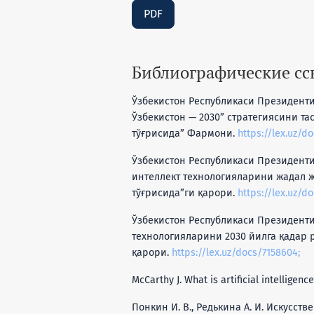
PDF
Библиографические с
Ўзбекистон Республикаси Президенти
Ўзбекистон — 2030” стратегиясини т
тўғрисида” Фармони.
https://lex.uz/d
Ўзбекистон Республикаси Президенти
интеллект технологияларини жадал 
тўғрисида”ги қарори.
https://lex.uz/d
Ўзбекистон Республикаси Президенти
технологияларини 2030 йилга қадар 
қарори.
https://lex.uz/docs/7158604;
McCarthy J. What is artificial intelligenc
Понкин И. В., Редькина А. И. Искусст