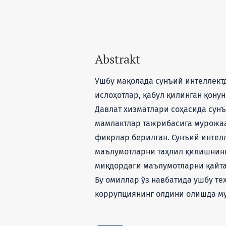
Abstrakt
Ушбу мақолада сунъий интеллект
ислоҳотлар, қабул қилинган қону
Давлат хизматлари соҳасида сун
мамлактлар тажрибасига мурожаа
фикрлар берилган. Сунъий интел
маълумотларни таҳлил қилишнинг
миқдордаги маълумотларни қайта
Бу омиллар ўз навбатида ушбу т
коррупциянинг олдини олишда му