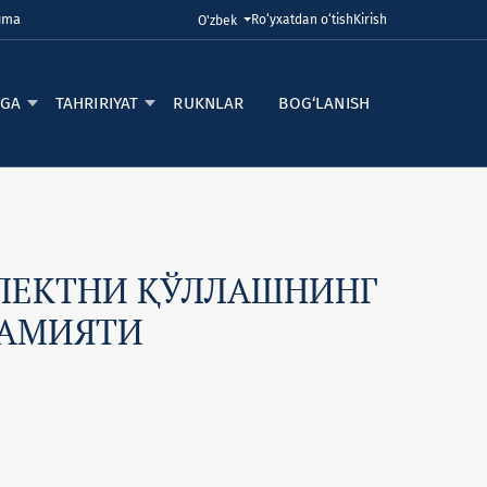
Juma
Ro‘yxatdan o‘tish
Kirish
Tilni o'zgartirish. Joriy til:
O'zbek
RGA
TAHRIRIYAT
RUKNLAR
BOG‘LANISH
ЛЛЕКТНИ ҚЎЛЛАШНИНГ
ҲАМИЯТИ