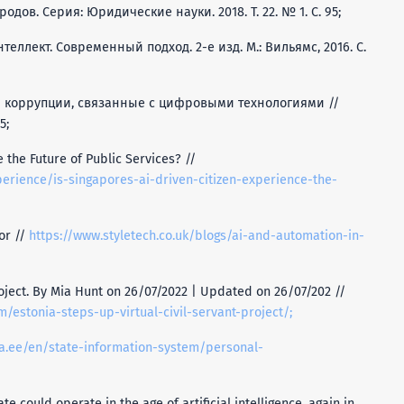
ов. Серия: Юридические науки. 2018. Т. 22. № 1. C. 95;
теллект. Современный подход. 2-е изд. М.: Вильямс, 2016. С.
мы коррупции, связанные с цифровыми технологиями //
5;
 the Future of Public Services? //
rience/is-singapores-ai-driven-citizen-experience-the-
or //
https://www.styletech.co.uk/blogs/ai-and-automation-in-
roject. By Mia Hunt on 26/07/2022 | Updated on 26/07/202 //
estonia-steps-up-virtual-civil-servant-project/;
ia.ee/en/state-information-system/personal-
te could operate in the age of artificial intelligence, again in