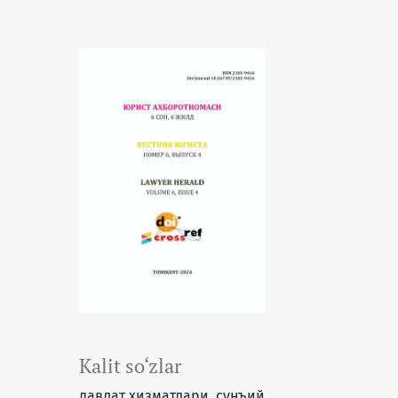
Kalit so‘zlar
давлат хизматлари, сунъий