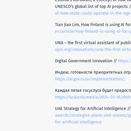
UNESCO’s global list of top AI projects 
of-how-state-could-operate-in-the-age-of
Tian Jiao Lim, How Finland is using AI fo
en/article/how-finland-is-using-ai-for-
UNA – the first virtual assistant of publ
opsi.org/innovations/una-the-first-virtu
Digital Government Innovation //
https:
Индекс готовности приоритетных отр
https://ai.gov.ru/ai/implementation/;
Каждая пятая госуслуга будет предост
https://kz.kursiv.media/2024-03-18/zhzh-a
UAE Strategy for Artificial Intelligence /
awards/strategies-plans-and-visions/g
for-artificial-intelligence