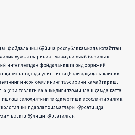
дан фойдаланиш бўйича республикамизда кетаётган
нчилик ҳужжатларининг мазмуни очиб берилган.
ъий интеллектдан фойдаланишга оид хорижий
т қилинган ҳолда унинг истиқболи ҳақида таҳлилий
лектнинг инсон омилининг таъсирини камайтириш,
 юқори тезлиги ва аниқлиги таъминлаш ҳамда катта
 ишлаш салоҳиятини тақдим этиши асослантирилган.
ехнологиянинг давлат хизматлари кўрсатишда
ҳим восита бўлиши кўрсатилган.