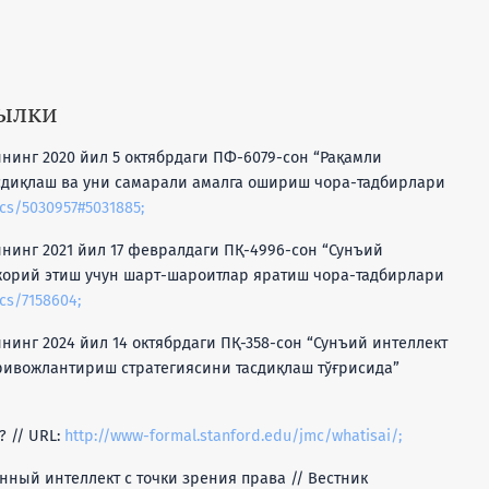
сылки
нинг 2020 йил 5 октябрдаги ПФ-6079-сон “Рақамли
асдиқлаш ва уни самарали амалга ошириш чора-тадбирлари
ocs/5030957#5031885;
нинг 2021 йил 17 февралдаги ПҚ-4996-сон “Сунъий
жорий этиш учун шарт-шароитлар яратиш чора-тадбирлари
ocs/7158604;
нинг 2024 йил 14 октябрдаги ПҚ-358-сон “Сунъий интеллект
ривожлантириш стратегиясини тасдиқлаш тўғрисида”
e? // URL:
http://www-formal.stanford.edu/jmc/whatisai/;
венный интеллект с точки зрения права // Вестник