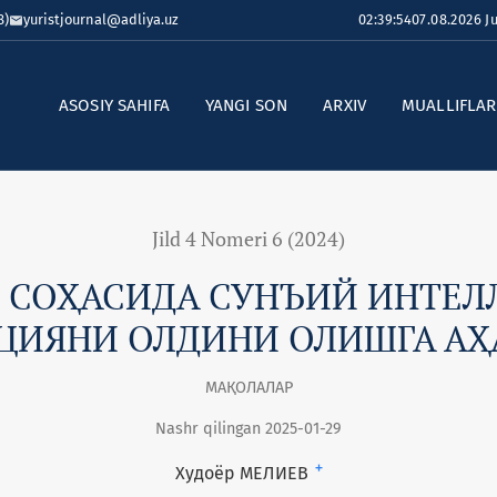
8)
yuristjournal@adliya.uz
02:39:54
07.08.2026 
ASOSIY SAHIFA
YANGI SON
ARXIV
MUALLIFLA
Jild 4 Nomeri 6 (2024)
 СОҲАСИДА СУНЪИЙ ИНТЕ
ЦИЯНИ ОЛДИНИ ОЛИШГА А
МАҚОЛАЛАР
Nashr qilingan 2025-01-29
+
Худоёр МЕЛИЕВ