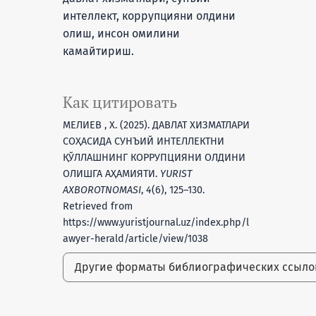
интеллект, коррупцияни олдини
олиш, инсон омилини
камайтириш.
Как цитировать
МЕЛИЕВ , Х. (2025). ДАВЛАТ ХИЗМАТЛАРИ
СОҲАСИДА СУНЪИЙ ИНТЕЛЛЕКТНИ
ҚЎЛЛАШНИНГ КОРРУПЦИЯНИ ОЛДИНИ
ОЛИШГА АҲАМИЯТИ.
YURIST
AXBOROTNOMASI
,
4
(6), 125–130.
Retrieved from
https://www.yuristjournal.uz/index.php/l
awyer-herald/article/view/1038
Другие форматы библиографических ссыл