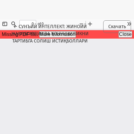
Maqola tafsilotlariga qaytish
←
СУНЪИЙ ИНТEЛЛEКТ: ЖИНОИЙ
Скачать
ЖАВОБГАРЛИК ВА ҚОНУНЧИЛИКНИ
ТАРТИБГА СОЛИШ ИСТИҚБОЛЛАРИ