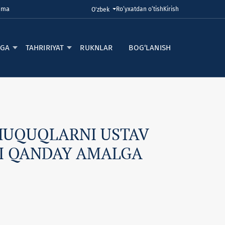
uma
Ro‘yxatdan o‘tish
Kirish
Tilni o'zgartirish. Joriy til:
O'zbek
RGA
TAHRIRIYAT
RUKNLAR
BOG‘LANISH
HUQUQLARNI USTAV
NI QANDAY AMALGA