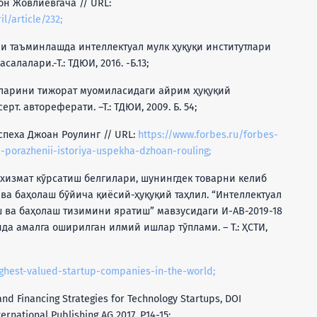
н Жовлиевгача // URL:
l/article/232;
 таъминлашда интеллектуал мулк ҳуқуқи институтлари
лалари.-Т.: ТДЮИ, 2016. -Б.13;
тларини тижорат муомиласидаги айрим ҳуқуқий
т. автореферати. –Т.: ТДЮИ, 2009. Б. 54;
пеха Джоан Роулинг // URL:
https://www.forbes.ru/forbes-
porazhenii-istoriya-uspekha-dzhoan-rouling;
 хизмат кўрсатиш белгилари, шунингдек товарни келиб
а баҳолаш бўйича қиёсий-ҳуқуқий таҳлил. “Интеллектуал
 ва баҳолаш тизимини яратиш” мавзусидаги И-АВ-2019-18
а амалга оширилган илмий ишлар тўплами. – Т.: ҲСТИ,
ighest-valued-startup-companies-in-the-world;
ty and Financing Strategies for Technology Startups, DOI
ernational Publishing AG 2017. P.14-15;