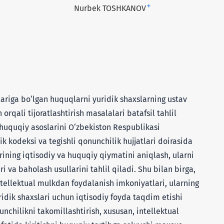
+
Nurbek TOSHKANOV
ariga bo‘lgan huquqlarni yuridik shaxslarning ustav
 orqali tijoratlashtirish masalalari batafsil tahlil
 huquqiy asoslarini O‘zbekiston Respublikasi
k kodeksi va tegishli qonunchilik hujjatlari doirasida
rining iqtisodiy va huquqiy qiymatini aniqlash, ularni
ri va baholash usullarini tahlil qiladi. Shu bilan birga,
tellektual mulkdan foydalanish imkoniyatlari, ularning
uridik shaxslari uchun iqtisodiy foyda taqdim etishi
nunchilikni takomillashtirish, xususan, intellektual