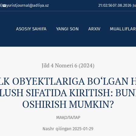
8)
yuristjournal@adliya.uz
21:02:57
07.08.2026 J
ASOSIY SAHIFA
YANGI SON
ARXIV
MUALLIFLA
Jild 4 Nomeri 6 (2024)
LK OBYEKTLARIGA BO‘LGAN 
LUSH SIFATIDA KIRITISH: BU
OSHIRISH MUMKIN?
МАҚОЛАЛАР
Nashr qilingan 2025-01-29