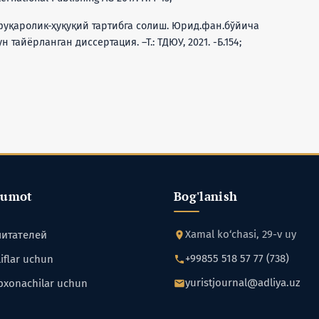
фуқаролик-ҳуқуқий тартибга солиш. Юрид.фан.бўйича
тайёрланган диссертация. –Т.: ТДЮУ, 2021. -Б.154;
lumot
Bog'lanish
Xamal ko‘chasi, 29-v uy
читателей
+99855 518 57 77 (738)
iflar uchun
yuristjournal@adliya.uz
bxonachilar uchun