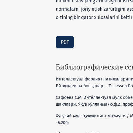
mulkni ustav jamg‘armasiga ulush si
normalarni joriy etish zarurligini a
o‘zining bir qator xulosalarini keltir
PDF
Библиографические с
Интеллектуал фаолият натижаларини
Б.Ходжаев ва бошқалар. – Т.: Lesson Pres
Сафоева С.М. Интеллектуал мулк об
шакллари. Ўқув қўлланма/ю.ф.д. проф.
Хусусий мулк ҳуқуқининг мазмуни / М
-Б.200;