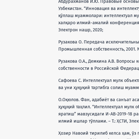
Абдурахманов И.Ю. Правовые основы 
Узбекистан. “Инновация ва интеллект
қўллаш муаммолари: интеллектуал м
халқаро илмий-амалий конференция ма
Электрон нашр, 2020;
Рузакова О. Передача исключительны
Промышленная собственность, 2001. №1
Рузакова О.А., Демкина А.В. Вопрос
собственности в Российской Федераци
Сафоева С. Интеллектуал мулк объек
ва уни ҳуқуқий тартибга солиш муаммо
О.Оқюлов. Фан, адабиёт ва санъат а
ҳуқуқий таҳлил. “Интеллектуал мулк
яратиш” мавзусидаги И-АВ-2019-18 
илмий ишлар тўплами. – Т.: ҲСТИ, Элек
Ҳозир Навоий тирилиб келса ҳам, ўз 