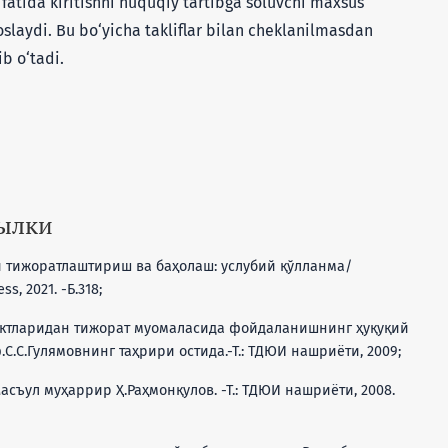
fatida kiritishni huquqiy tartibga soluvchi maxsus
soslaydi. Bu bo‘yicha takliflar bilan cheklanilmasdan
ib o‘tadi.
сылки
 тижоратлаштириш ва баҳолаш: услубий қўлланма/
s, 2021. -Б.318;
ъектларидан тижорат муомаласида фойдаланишнинг ҳуқуқий
С.С.Гулямовнинг таҳрири остида.-Т.: ТДЮИ нашриёти, 2009;
асъул муҳаррир Ҳ.Раҳмонқулов. -Т.: ТДЮИ нашриёти, 2008.