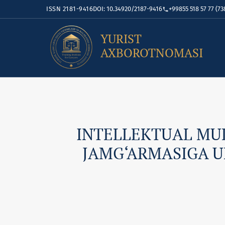
ISSN 2181-9416
DOI: 10.34920/2187-9416
+99855 518 57 77 (73
YURIST
AXBOROTNOMASI
INTELLEKTUAL MU
JAMG‘ARMASIGA U