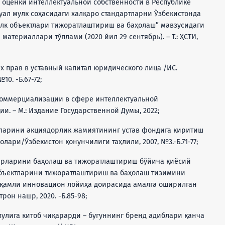
оценки интеллектуальной собственности в Республике
уал мулк соҳасидаги халқаро стандартларни Ўзбекистонда
улк объектлари тижоратлаштириш ва баҳолаш” мавзусидаги
териаллари тўплами (2020 йил 29 сентябрь). – Т.: ҲСТИ,
х прав в уставный капитал юридического лица /ИС.
0. -Б.67-72;
ы коммерциализации в сфере интеллектуальной
и. – М.: Издание Государственной Думы, 2022;
тларини акциядорлик жамиятининг устав фондига киритиш
лари/Ўзбекистон қонунчилиги таҳлили, 2007, №3.-Б.71-77;
сарларини баҳолаш ва тижоратлаштириш бўйича қиёсий
 объектларини тижоратлаштириш ва баҳолаш тизимини
рақамли инновацион лойиҳа доирасида амалга оширилган
трон нашр, 2020. -Б.85-98;
пулига китоб чиқарарди – бугуннинг бренд адиблари қанча