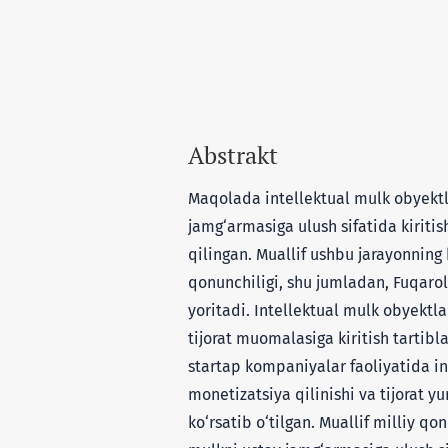
Abstrakt
Maqolada intellektual mulk obyektl
jamg‘armasiga ulush sifatida kiritish
qilingan. Muallif ushbu jarayonning
qonunchiligi, shu jumladan, Fuqaroli
yoritadi. Intellektual mulk obyektla
tijorat muomalasiga kiritish tartibla
startap kompaniyalar faoliyatida in
monetizatsiya qilinishi va tijorat y
ko‘rsatib o‘tilgan. Muallif milliy qo