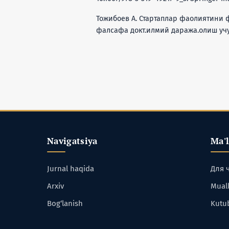
Тожибоев А. Стартаплар фаолиятини 
фалсафа докт.илмий даража.олиш учун 
Navigatsiya
Ma'
Jurnal haqida
Для 
Arxiv
Muall
Bog‘lanish
Kutu