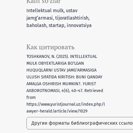
Kalit so‘zlar
Intellektual mulk, ustav
jamg‘armasi, tijoratlashtirish,
baholash, startap, innovatsiya
Как цитировать
TOSHKANOV, N. (2025). INTELLEKTUAL
MULK OBYEKTLARIGA BO‘LGAN
HUQUQLARNI USTAV JAMG‘ARMASIGA
ULUSH SIFATIDA KIRITISH: BUNI QANDAY
AMALGA OSHIRISH MUMKIN?.
YURIST
AXBOROTNOMASI
,
4
(6), 40–47. Retrieved
from
https://www.yuristjournal.uz/index.php/l
awyer-herald/article/view/1029
Другие форматы библиографических ссыл