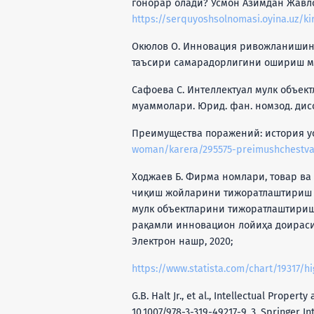
гонорар олади? Усмон Азимдан Жавло
https://serquyoshsolnomasi.oyina.uz/kiri
Окюлов О. Инновация ривожланишини
таъсири самарадорлигини ошириш маса
Сафоева С. Интеллектуал мулк объек
муаммолари. Юрид. фан. номзод. диссер
Преимущества поражений: история ус
woman/karera/295575-preimushchestva-
Ходжаев Б. Фирма номлари, товар ва
чиқиш жойларини тижоратлаштириш в
мулк объектларини тижоратлаштириш
рақамли инновацион лойиҳа доирасид
Электрон нашр, 2020;
https://www.statista.com/chart/19317/h
G.B. Halt Jr., et al., Intellectual Proper
10.1007/978-3-319-49217-9_3. Springer Int