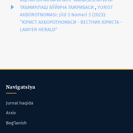
ТАЪМИНЛАШ БЎЙИЧА ТАЖРИБАСИ
,
YURIST
AXBOROTNOMASI: Jild 3 Nomeri 3 (2023):
“ЮРИСТ АХБОРОТНОМАСИ - ВЕСТНИК ЮРИСТА -
LAWYER HERALD”
Navigatsiya
Jurnal haqida
Arxiv
Bog‘lanish