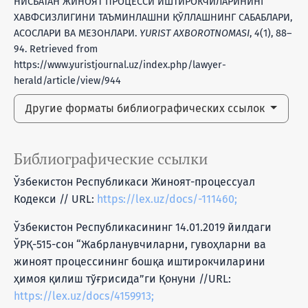
НИСБАТАН ЖИНОЯТ ПРОЦЕССИ ИШТИРОКЧИЛАРИНИНГ
ХАВФСИЗЛИГИНИ ТАЪМИНЛАШНИ ҚЎЛЛАШНИНГ САБАБЛАРИ,
АСОСЛАРИ ВА МЕЗОНЛАРИ.
YURIST AXBOROTNOMASI
,
4
(1), 88–
94. Retrieved from
https://www.yuristjournal.uz/index.php/lawyer-
herald/article/view/944
Другие форматы библиографических ссылок
Библиографические ссылки
Ўзбекистон Республикаси Жиноят-процессуал
Кодекси // URL:
https://lex.uz/docs/-111460;
Ўзбекистон Республикасининг 14.01.2019 йилдаги
ЎРҚ-515-сон “Жабрланувчиларни, гувоҳларни ва
жиноят процессининг бошқа иштирокчиларини
ҳимоя қилиш тўғрисида”ги Қонуни //URL:
https://lex.uz/docs/4159913;