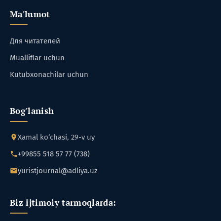
Ma'lumot
Для читателей
Mualliflar uchun
Kutubxonachilar uchun
Bog'lanish
Xamal ko‘chasi, 29-v uy
+99855 518 57 77 (738)
yuristjournal@adliya.uz
Biz ijtimoiy tarmoqlarda: