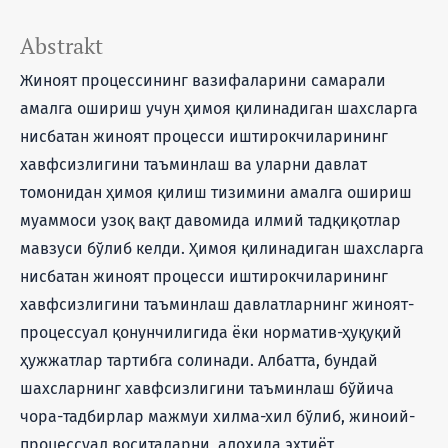
Abstrakt
Жиноят процессининг вазифаларини самарали
амалга ошириш учун ҳимоя қилинадиган шахсларга
нисбатан жиноят процесси иштирокчиларининг
хавфсизлигини таъминлаш ва уларни давлат
томонидан ҳимоя қилиш тизимини амалга ошириш
муаммоси узоқ вақт давомида илмий тадқиқотлар
мавзуси бўлиб келди. Ҳимоя қилинадиган шахсларга
нисбатан жиноят процесси иштирокчиларининг
хавфсизлигини таъминлаш давлатларнинг жиноят-
процессуал қонунчилигида ёки норматив-ҳуқуқий
ҳужжатлар тартибга солинади. Албатта, бундай
шахсларнинг хавфсизлигини таъминлаш бўйича
чора-тадбирлар мажмуи хилма-хил бўлиб, жиноий-
процессуал воситаларни, алоҳида эҳтиёт