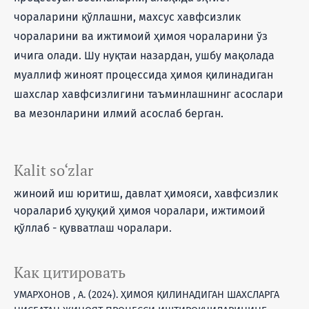
чораларини қўллашни, махсус хавфсизлик
чораларини ва ижтимоий ҳимоя чораларини ўз
ичига олади. Шу нуқтаи назардан, ушбу мақолада
муаллиф жиноят процессида ҳимоя қилинадиган
шахслар хавфсизлигини таъминлашнинг асослари
ва мезонларини илмий асослаб берган.
Kalit so‘zlar
жиноий иш юритиш, давлат ҳимояси, хавфсизлик
чоралариб ҳуқуқий ҳимоя чоралари, ижтимоий
қўллаб - қувватлаш чоралари.
Как цитировать
УМАРХОНОВ , А. (2024). ҲИМОЯ ҚИЛИНАДИГАН ШАХСЛАРГА