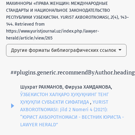
МАХИННОРЫ «ПРАВА ЖЕНЩИН: МЕЖДУНАРОДНЫЕ
СТАНДАРТЫ И НАЦИОНАЛЬНОЕ ЗАКОНОДАТЕЛЬСТВО
РЕСПУБЛИКИ УЗБЕКИСТАН.
YURIST AXBOROTNOMASI
,
2
(4), 143–
144. Retrieved from
https://www.yuristjournal.uz/index.php/lawyer-
herald/article/view/265
Другие форматы библиографических ссылок
##plugins.generic.recommendByAuthor.heading
Шухрат РАХМАНОВ, Фируза ХАМДАМОВА,
ЎЗБЕКИСТОН ХАЛҚАРО ҲУҚУҚНИНГ ТЕНГ
ҲУҚУҚЛИ СУБЪЕКТИ СИФАТИДА
,
YURIST
AXBOROTNOMASI: Jild 2 Nomeri 4 (2021):
“ЮРИСТ АХБОРОТНОМАСИ - ВЕСТНИК ЮРИСТА -
LAWYER HERALD”