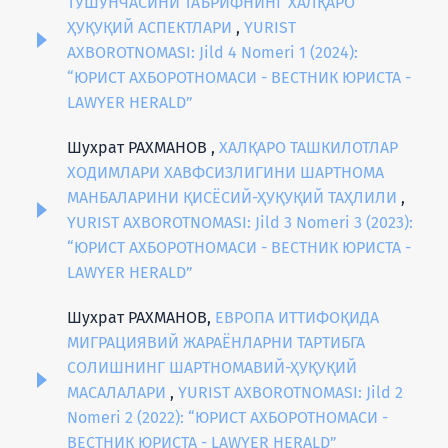
ТУШУНЧАСИНИ ТАЪРИФНИНГ ХАЛҚАРО
ҲУҚУҚИЙ АСПЕКТЛАРИ
,
YURIST
AXBOROTNOMASI: Jild 4 Nomeri 1 (2024):
“ЮРИСТ АХБОРОТНОМАСИ - ВЕСТНИК ЮРИСТА -
LAWYER HERALD”
Шухрат РАХМАНОВ ,
ХАЛҚАРО ТАШКИЛОТЛАР
ХОДИМЛАРИ ХАВФСИЗЛИГИНИ ШАРТНОМА
МАНБАЛАРИНИ ҚИСЁСИЙ-ҲУҚУҚИЙ ТАҲЛИЛИ
,
YURIST AXBOROTNOMASI: Jild 3 Nomeri 3 (2023):
“ЮРИСТ АХБОРОТНОМАСИ - ВЕСТНИК ЮРИСТА -
LAWYER HERALD”
Шухрат РАХМАНОВ,
ЕВРОПА ИТТИФОҚИДА
МИГРАЦИЯВИЙ ЖАРАЁНЛАРНИ ТАРТИБГА
СОЛИШНИНГ ШАРТНОМАВИЙ-ҲУҚУҚИЙ
МАСАЛАЛАРИ
,
YURIST AXBOROTNOMASI: Jild 2
Nomeri 2 (2022): “ЮРИСТ АХБОРОТНОМАСИ -
ВЕСТНИК ЮРИСТА - LAWYER HERALD”