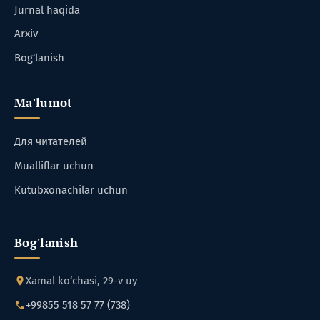
Jurnal haqida
Arxiv
Bog‘lanish
Ma'lumot
Для читателей
Mualliflar uchun
Kutubxonachilar uchun
Bog'lanish
Xamal ko‘chasi, 29-v uy
+99855 518 57 77 (738)