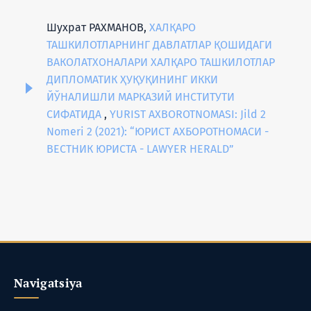
Шухрат РАХМАНОВ,
ХАЛҚАРО
ТАШКИЛОТЛАРНИНГ ДАВЛАТЛАР ҚОШИДАГИ
ВАКОЛАТХОНАЛАРИ ХАЛҚАРО ТАШКИЛОТЛАР
ДИПЛОМАТИК ҲУҚУҚИНИНГ ИККИ
ЙЎНАЛИШЛИ МАРКАЗИЙ ИНСТИТУТИ
СИФАТИДА
,
YURIST AXBOROTNOMASI: Jild 2
Nomeri 2 (2021): “ЮРИСТ АХБОРОТНОМАСИ -
ВЕСТНИК ЮРИСТА - LAWYER HERALD”
Navigatsiya