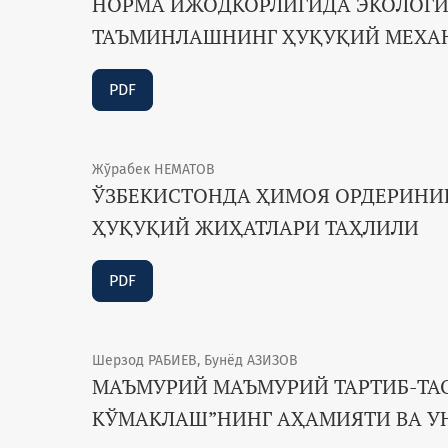
НОРМА ИЖОДКОРЛИГИДА ЭКОЛОГИ
ТАЪМИНЛАШНИНГ ҲУҚУҚИЙ МЕХА
PDF
Жўрабек НЕМАТОВ
ЎЗБЕКИСТОНДА ҲИМОЯ ОРДЕРИНИ
ҲУҚУҚИЙ ЖИҲАТЛАРИ ТАҲЛИЛИ
PDF
Шерзод РАБИЕВ, Бунёд АЗИЗОВ
МАЪМУРИЙ МАЪМУРИЙ ТАРТИБ-Т
КЎМАКЛАШ”НИНГ АҲАМИЯТИ ВА У