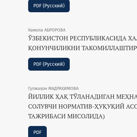
PDF (Русский)
Камола АБРОРОВА
ЎЗБЕКИСТОН РЕСПУБЛИКАСИДА Х
ҚОНУНЧИЛИКНИ ТАКОМИЛЛАШТИР
PDF (Русский)
Гулжаҳон МАДРАҲИМОВА
ЙИЛЛИК ҲАҚ ТЎЛАНАДИГАН МЕҲНА
СОЛУВЧИ НОРМАТИВ-ҲУҚУҚИЙ АС
ТАЖРИБАСИ МИСОЛИДА)
PDF