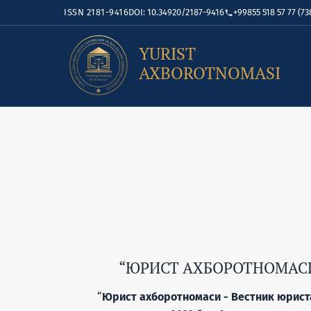
ISSN 2181-9416
DOI: 10.34920/2187-9416
+99855 518 57 77 (73
YURIST
AXBOROTNOMASI
“ЮРИСТ АХБОРОТНОМАСИ 
“
Юрист ахборотномаси - Вестник юриста