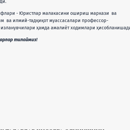
ди.
и - Юристлар малакасини ошириш маркази ва
им ва илмий-тадқиқот муассасалари профессор-
л изланувчилари ҳамда амалиёт ходимлари ҳисобланишад
ар тилаймиз!