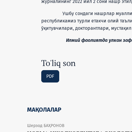
журналининг 2022 йил 2 сони нашр этил
Ушбу сондаги нашрлар муаллифлар
республикамиз турли етакчи олий таъл
ўқитувчилари, докторантлари, мустақи
Илмий фаолиятда улкан зафарл
To'liq son
PDF
МАҚОЛАЛАР
Шерзод БАҲРОНОВ