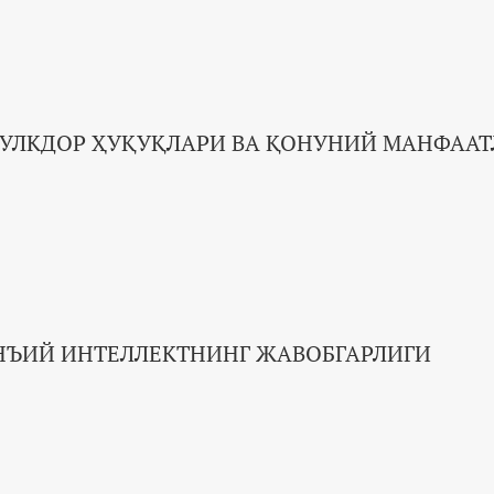
МУЛКДОР ҲУҚУҚЛАРИ ВА ҚОНУНИЙ МАНФАА
НЪИЙ ИНТЕЛЛЕКТНИНГ ЖАВОБГАРЛИГИ