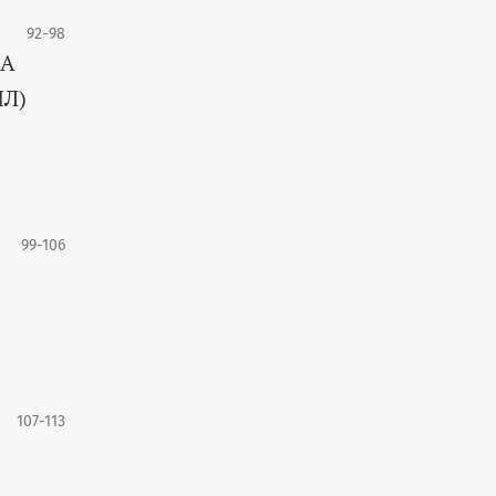
92-98
ВА
Л)
99-106
107-113