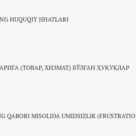
ING HUQUQIY JIHATLARI
ИГА (ТОВАР, ХИЗМАТ) БЎЛГАН ҲУҚУҚЛАР
NG QARORI MISOLIDA UMIDSIZLIK (FRUSTRATIO