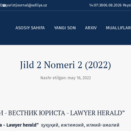
8)
yuristjournal@adliya.uz
14:07:39
06.08.2026 Pay
ASOSIY SAHIFA
YANGI SON
ARXIV
MUALLIFLA
Jild 2 Nomeri 2 (2022)
Nashr etilgan: may 16, 2022
- ВЕСТНИК ЮРИСТА - LAWYER HERALD”
 - Lawyer herald”
ҳуқуқий, ижтимоий, илмий-амалий