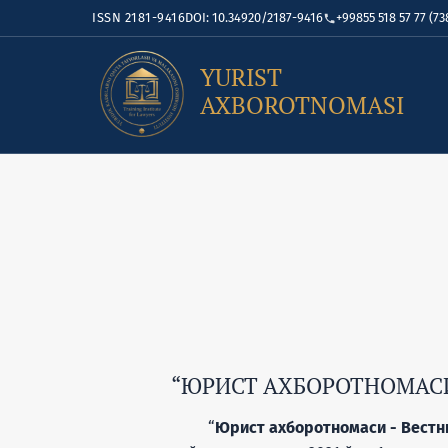
ISSN 2181-9416
DOI: 10.34920/2187-9416
+99855 518 57 77 (73
YURIST
AXBOROTNOMASI
“ЮРИСТ АХБОРОТНОМАСИ 
“
Юрист ахборотномаси - Вестни