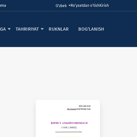
Juma
Ro‘yxatdan o‘tish
Kirish
Tilni o'zgartirish. Joriy til:
O'zbek
RGA
TAHRIRIYAT
RUKNLAR
BOG‘LANISH