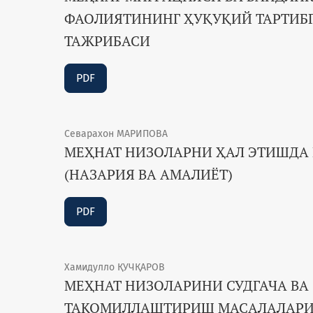
ФАОЛИЯТИНИНГ ҲУҚУҚИЙ ТАРТИБ
ТАЖРИБАСИ
PDF
Севарахон МАРИПОВА
МЕҲНАТ НИЗОЛАРНИ ҲАЛ ЭТИШДА
(НАЗАРИЯ ВА АМАЛИЁТ)
PDF
Хамидулло ҚУЧҚАРОВ
МЕҲНАТ НИЗОЛАРИНИ СУДГАЧА ВА
ТАКОМИЛЛАШТИРИШ МАСАЛАЛАР