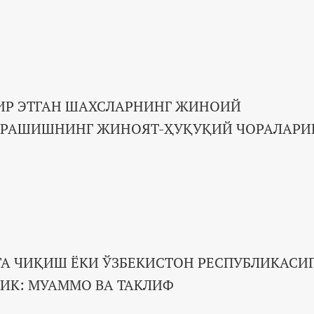
ИР ЭТГАН ШАХСЛАРНИНГ ЖИНОИЙ
КУРАШИШНИНГ ЖИНОЯТ-ҲУҚУҚИЙ ЧОРАЛАР
ГА ЧИҚИШ ЁКИ ЎЗБЕКИСТОН РЕСПУБЛИКАСИ
ИК: МУАММО ВА ТАКЛИФ