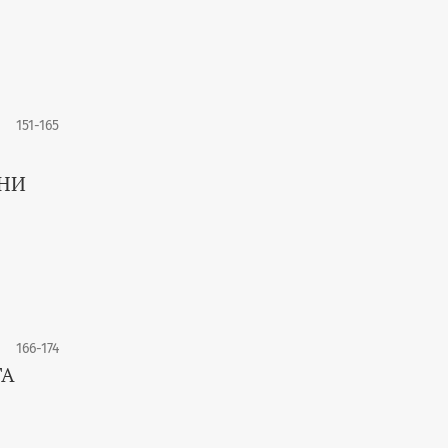
151-165
ИНИ
166-174
ГА