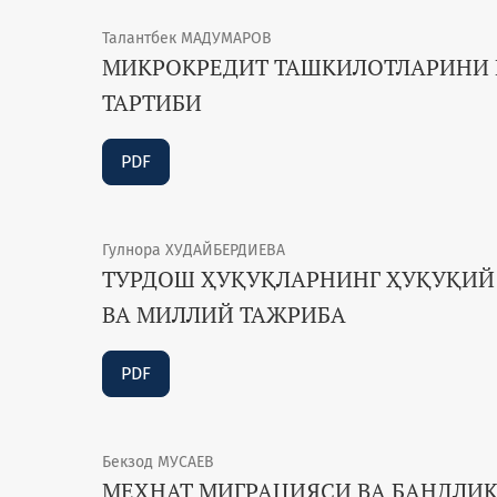
Талантбек МАДУМАРОВ
МИКРОКРЕДИТ ТАШКИЛОТЛАРИНИ Қ
ТАРТИБИ
PDF
Гулнора ХУДАЙБЕРДИЕВА
ТУРДОШ ҲУҚУҚЛАРНИНГ ҲУҚУҚИ
ВА МИЛЛИЙ ТАЖРИБА
PDF
Бекзод МУСАЕВ
МЕҲНАТ МИГРАЦИЯСИ ВА БАНДЛИК