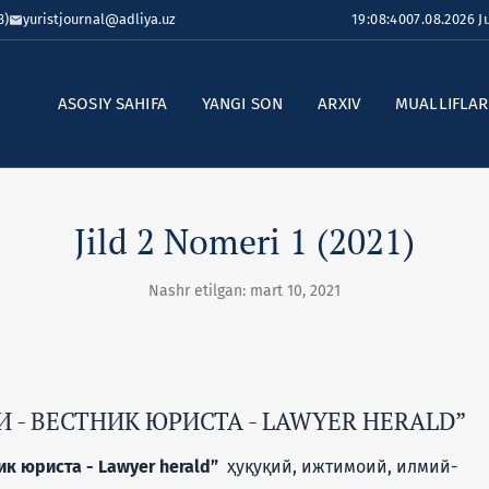
8)
yuristjournal@adliya.uz
19:08:41
07.08.2026 
ASOSIY SAHIFA
YANGI SON
ARXIV
MUALLIFLA
Jild 2 Nomeri 1 (2021)
Nashr etilgan: mart 10, 2021
- ВЕСТНИК ЮРИСТА - LAWYER HERALD”
к юриста - Lawyer herald”
ҳуқуқий, ижтимоий, илмий-