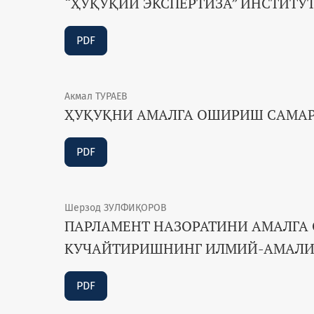
“ҲУҚУҚИЙ ЭКСПЕРТИЗА” ИНСТИТУ
PDF
Акмал ТУРАЕВ
ҲУҚУҚНИ АМАЛГА ОШИРИШ САМА
PDF
Шерзод ЗУЛФИҚОРОВ
ПАРЛАМЕНТ НАЗОРАТИНИ АМАЛГА
КУЧАЙТИРИШНИНГ ИЛМИЙ-АМАЛИ
PDF