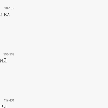
98-109
И ВА
110-118
ЖИЙ
119-131
АРИ