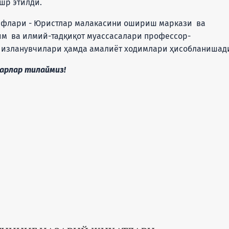
шр этилди.
и - Юристлар малакасини ошириш маркази ва
им ва илмий-тадқиқот муассасалари профессор-
л изланувчилари ҳамда амалиёт ходимлари ҳисобланишад
ар тилаймиз!