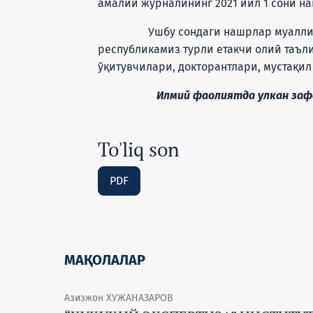
амалий журналининг 2021 йил 1 сони на
Ушбу сондаги нашрлар муаллифлар
республикамиз турли етакчи олий таъл
ўқитувчилари, докторантлари, мустақи
Илмий фаолиятда улкан зафарл
To'liq son
PDF
МАҚОЛАЛАР
Азизжон ХУЖАНАЗАРОВ