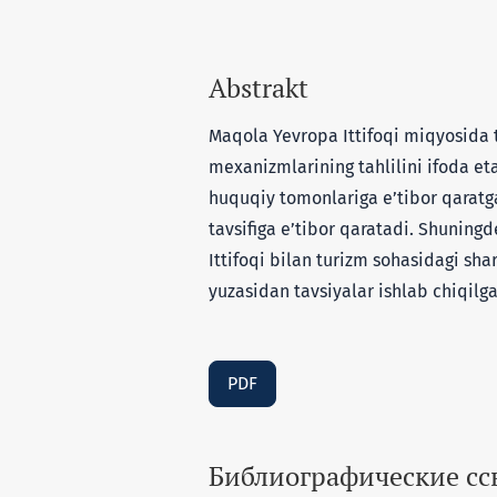
Abstrakt
Maqola Yevropa Ittifoqi miqyosida t
mexanizmlarining tahlilini ifoda e
huquqiy tomonlariga e’tibor qarat
tavsifiga e’tibor qaratadi. Shunin
Ittifoqi bilan turizm sohasidagi sh
yuzasidan tavsiyalar ishlab chiqilga
PDF
Библиографические с