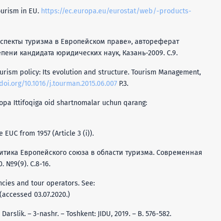
ourism in EU.
https://ec.europa.eu/eurostat/web/-products-
аспекты туризма в Европейском праве», автореферат
пени кандидата юридических наук, Казань-2009. C.9.
tourism policy: Its evolution and structure. Tourism Management,
/doi.org/10.1016/j.tourman.2015.06.007
P.3.
pa Ittifoqiga oid shartnomalar uchun qarang:
 EUC from 1957 (Article 3 (i)).
политика Европейского союза в области туризма. Современная
 №9(9). С.8-16.
ncies and tour operators. See:
(accessed 03.07.2020.)
Darslik. – 3-nashr. – Toshkent: JIDU, 2019. – B. 576-582.