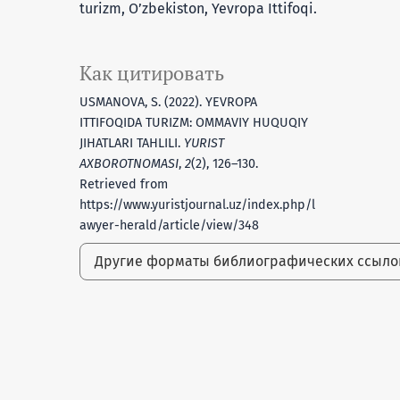
turizm, O’zbekiston, Yevropa Ittifoqi.
Как цитировать
USMANOVA, S. (2022). YEVROPA
ITTIFOQIDA TURIZM: OMMAVIY HUQUQIY
JIHATLARI TAHLILI.
YURIST
AXBOROTNOMASI
,
2
(2), 126–130.
Retrieved from
https://www.yuristjournal.uz/index.php/l
awyer-herald/article/view/348
Другие форматы библиографических ссыл