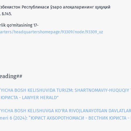
 Ўзбекистон Республикаси ўзаро алоқаларининг ҳуқуқий
Б.145.
lik qo'mitasining 17-
quarters/headquartershomepage/93309/node/93309_uz
eading##
‘YICHA BOSH KELISHUVIDA TURIZM: SHARTNOMAVIY-HUQUQIY 
 ЮРИСТА - LAWYER HERALD”
’YICHA BOSH KELISHUVGA KO’RA RIVOJLANAYOTGAN DAVLATLAR
omeri 6 (2024): “ЮРИСТ АХБОРОТНОМАСИ - ВЕСТНИК ЮРИСТА -