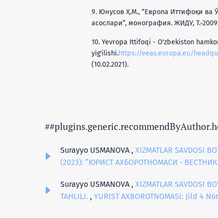
9. Юнусов Ҳ.М., “Европа Иттифоқи ва
асослари”, монография. ЖИДУ, Т.-2009. 
10. Yevropa Ittifoqi - O'zbekiston hamkor
yig'ilishi.
https://eeas.europa.eu/head
(10.02.2021).
##plugins.generic.recommendByAuthor.h
Surayyo USMANOVA ,
XIZMATLAR SAVDOSI BO
(2023): “ЮРИСТ АХБОРОТНОМАСИ - ВЕСТНИК
Surayyo USMANOVA ,
XIZMATLAR SAVDOSI BO
TAHLILI.
,
YURIST AXBOROTNOMASI: Jild 4 N