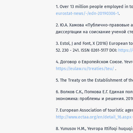
1. Over 13 million people employed in t
eurostat-news/-/edn-20190306-1
.
2. Ю.А. Хамова «Публично-правовые 
диссертации на соискание ученой сте
3. Estol, J and Font, X (2016) European 
52. 230 - 241. ISSN 0261-5177 DOI:
https:/
4. Договор о Европейском Союзе. Yevro
https://eulaw.ru/treaties/teu/
.
5. The Treaty on the Establishment of the
6. Волков С.К., Попкова Е.Г. Единая 
экономика: проблемы и решения. 2010.
7. European Association of touristic age
http://www.ectaa.org/en/detail_16.aspx
8. Yunusov H.M., Yevropa Ittifoqi huquqi: 