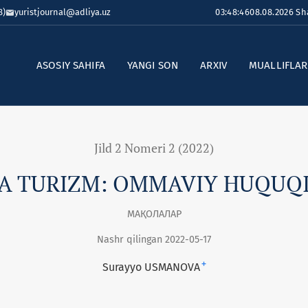
8)
yuristjournal@adliya.uz
03:48:47
08.08.2026 S
ASOSIY SAHIFA
YANGI SON
ARXIV
MUALLIFLA
Jild 2 Nomeri 2 (2022)
A TURIZM: OMMAVIY HUQUQIY
МАҚОЛАЛАР
Nashr qilingan 2022-05-17
+
Surayyo USMANOVA