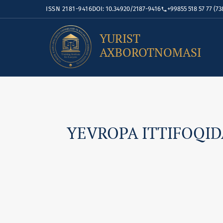
ISSN 2181-9416
DOI: 10.34920/2187-9416
+99855 518 57 77 (73
YURIST
AXBOROTNOMASI
YEVROPA ITTIFOQID