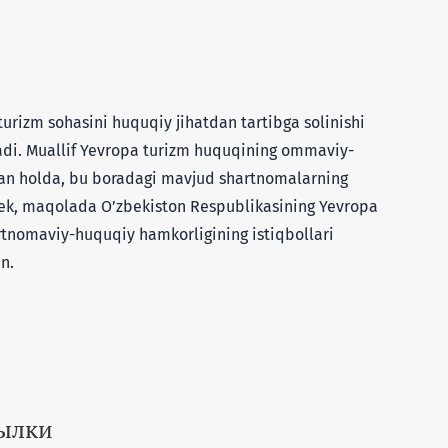
urizm sohasini huquqiy jihatdan tartibga solinishi
tadi. Muallif Yevropa turizm huquqining ommaviy-
gan holda, bu boradagi mavjud shartnomalarning
gdek, maqolada O’zbekiston Respublikasining Yevropa
artnomaviy-huquqiy hamkorligining istiqbollari
n.
сылки