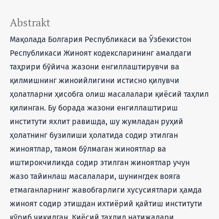
Abstrakt
Мақолада Болгария Республикаси ва Ўзбекистон
Республикаси Жиноят кодексларининг амалдаги
таҳрири бўйича жазони енгиллаштирувчи ва
қилмишнинг жиноийлигини истисно қилувчи
ҳолатларни ҳисобга олиш масалалари қиёсий таҳлил
қилинган. Бу борада жазони енгиллаштириш
институти яхлит равишда, шу жумладан руҳий
ҳолатнинг бузилиши ҳолатида содир этилган
жиноятлар, тамом бўлмаган жиноятлар ва
иштирокчиликда содир этилган жиноятлар учун
жазо тайинлаш масалалари, шунингдек вояга
етмаганларнинг жавобгарлиги хусусиятлари ҳамда
жиноят содир этишдан ихтиёрий қайтиш институти
кўриб чиқилган. Қиёсий таҳлил натижалари