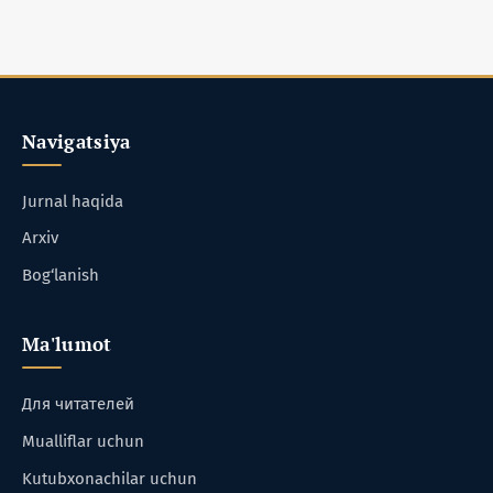
Navigatsiya
Jurnal haqida
Arxiv
Bog‘lanish
Ma'lumot
Для читателей
Mualliflar uchun
Kutubxonachilar uchun