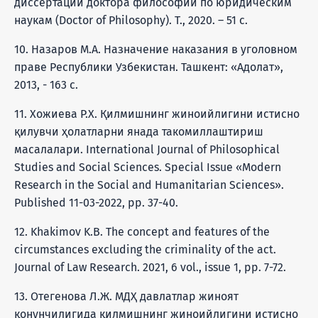
диссертации доктора философии по юридическим
наукам (Doctor of Philosophy). Т., 2020. – 51 с.
10. Назаров М.А. Назначение наказания в уголовном
праве Республики Узбекистан. Ташкент: «Адолат»,
2013, - 163 с.
11. Хожиева Р.Х. Қилмишнинг жиноийлигини истисно
қилувчи ҳолатларни янада такомиллаштириш
масалалари. International Journal of Philosophical
Studies and Social Sciences. Special Issue «Modern
Research in the Social and Humanitarian Sciences».
Published 11-03-2022, pp. 37-40.
12. Khakimov K.B. The concept and features of the
circumstances excluding the criminality of the act.
Journal of Law Research. 2021, 6 vol., issue 1, pp. 7-72.
13. Отегенова Л.Ж. МДҲ давлатлар жиноят
қонунчилигида қилмишнинг жиноийлигини истисно