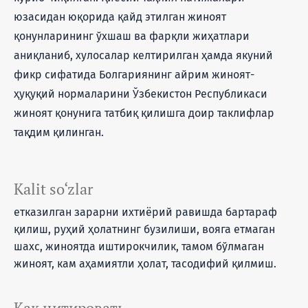
юзасидан юқорида қайд этилган жиноят
қонунларининг ўхшаш ва фарқли жиҳатлари
аниқланиб, хулосалар келтирилган ҳамда якуний
фикр сифатида Болгариянинг айрим жиноят-
ҳуқуқий нормаларини Ўзбекистон Республикаси
жиноят қонунига татбиқ қилишга доир таклифлар
тақдим қилинган.
Kalit so‘zlar
етказилган зарарни ихтиёрий равишда бартараф
қилиш, руҳий ҳолатнинг бузилиши, вояга етмаган
шахс, жиноятда иштирокчилик, тамом бўлмаган
жиноят, кам аҳамиятли ҳолат, тасодифий қилмиш.
Как цитировать