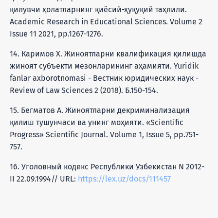
қилувчи ҳолатларнинг қиёсий-ҳуқуқий таҳлили.
Academic Research in Educational Sciences. Volume 2
Issue 11 2021, pp.1267-1276.
14. Каримов Х. Жиноятларни квалификация қилишда
жиноят субъекти мезонларининг аҳамияти. Yuridik
fanlar axborotnomasi - Вестник юридических наук -
Review of Law Sciences 2 (2018). Б.150-154.
15. Бегматов А. Жиноятларни декриминализация
қилиш тушунчаси ва унинг моҳияти. «Scientific
Progress» Scientific Journal. Volume 1, Issue 5, pp.751-
757.
16. Уголовный кодекс Республики Узбекистан N 2012-
II 22.09.1994// URL:
https://lex.uz/docs/111457