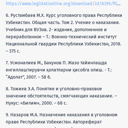
https://www.legislationline.org/download/id/8395/file/Bulgaria_Criminal_Code_1968_am2017_ENG.pdf
6. Рустамбаев М.Х. Курс уголовного права Республики
Узбекистан. Общая часть. Том 2. Учение о наказании.
Учебник для ВУЗов. 2- издание, дополненное и
переработанное – Т.: Военно-технический институт
Национальной гвардии Республики Узбекистан, 2018.
– 375 с.
7. Усмоналиев М., Бакунов П. Жазо тайинлашда
енгиллаштирувчи ҳолатларни ҳисобга олиш. - Т.:
“Адолат”, 2007. – 58 б.
8. Тожиев Э.А. Понятие и уголовно-правовое
значение обстоятельств, смягчающих наказание. –
Нукус: «Билим», 2000. – 68 с.
9. Назаров М.А. Назначение наказания в уголовном
праве Республики Узбекистан. Автореферат