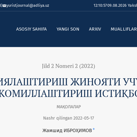
8)
yuristjournal@adliya.uz
12:10:57
09.08.2026 Yak
ASOSIY SAHIFA
YANGI SON
ARXIV
MUALLIFLA
Jild 2 Nomeri 2 (2022)
ИЯЛАШТИРИШ ЖИНОЯТИ УЧУ
АКОМИЛЛАШТИРИШ ИСТИҚБ
МАҚОЛАЛАР
Nashr qilingan 2022-05-17
+
Жамшид ИБРОҲИМОВ