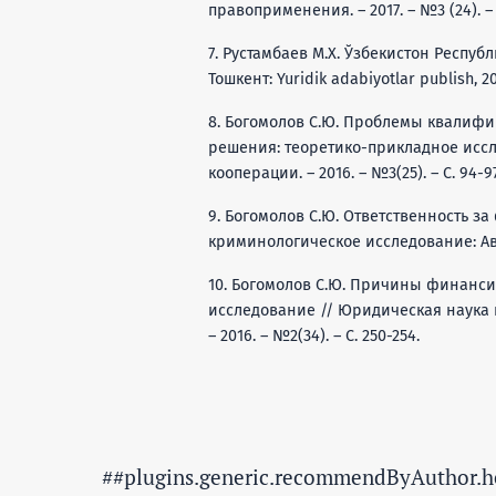
правоприменения. – 2017. – №3 (24). – 
7. Рустамбаев М.Х. Ўзбекистон Респуб
Тошкент: Yuridik adabiyotlar publish, 202
8. Богомолов С.Ю. Проблемы квалиф
решения: теоретико-прикладное иссл
кооперации. – 2016. – №3(25). – С. 94-97
9. Богомолов С.Ю. Ответственность 
криминологическое исследование: Авторе
10. Богомолов С.Ю. Причины финанс
исследование // Юридическая наука 
– 2016. – №2(34). – С. 250-254.
##plugins.generic.recommendByAuthor.h