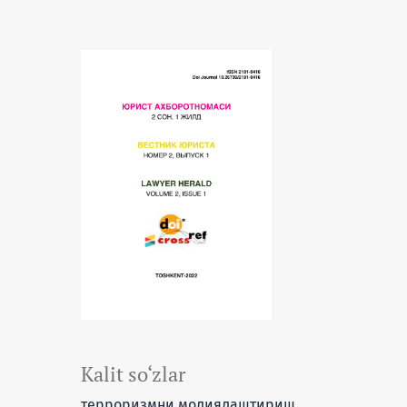
Kalit so‘zlar
терроризмни молиялаштириш,