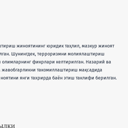
тириш жиноятининг юридик таҳлил, мазкур жиноят
илган. Шунингдек, терроризмни молиялаштириш
 олимларнинг фикрлари келтирилган. Назарий ва
да жавобгарликни такомиллаштириш мақсадида
оятини янги тахрирда баён этиш таклифи берилган.
сылки