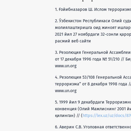
1. Ғойибназаров Ш. Ислом терроризмга
2. Ўзбекистон Республикаси Олий су
молиялаштиришга оид жиноят ишлари
2021 йил 27 ноябрдаги 32-сонли қаро
расмий веб сайти
3. Резолюция Генеральной Ассамбле
от 17 декабря 1996 года № 51/210 //
www.un.org
4. Резолюция 53/108 Генеральной А
терроризма” от 8 декабря 1998 года
www.un.org
5. 1999 йил 9 декабрдаги Террориз
конвенция (Олий Мажлиснинг 2001 йи
қилинган) // (
https://lex.uz/uz/docs/8
6. Аверин С.В. Уголовная ответстве