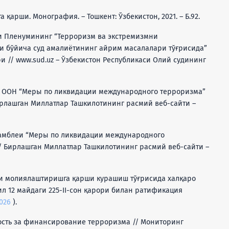
 қарши. Монография. – Тошкент: Ўзбекистон, 2021. – Б.92.
ди Пленумининг “Терроризм ва экстремизмни
 бўйича суд амалиётининг айрим масалалари тўғрисида”
ри // www.sud.uz – Ўзбекистон Республикаси Олий судининг
и ООН “Меры по ликвидации международного терроризма”
 Бирлашган Миллатлар Ташкилотининг расмий веб-сайти –
ссамблеи “Меры по ликвидации международного
 // Бирлашган Миллатлар Ташкилотининг расмий веб-сайти –
мни молиялаштиришга қарши курашиш тўғрисида халқаро
л 12 майдаги 225-II-сон қарори билан ратификация
7026
).
нность за финансирование терроризма // Мониторинг