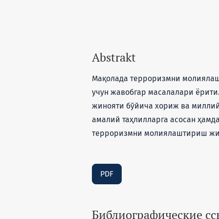
Abstrakt
Мақолада терроризмни молиялаш
учун жавобгар масалалари ёрит
жинояти бўйича хориж ва миллий
амалий таҳлилларга асосан ҳам
терроризмни молиялаштириш жин
PDF
Библиографические с