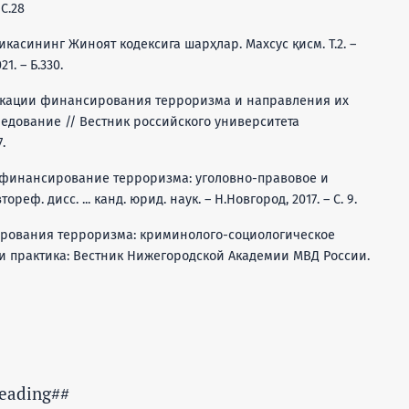
С.28
ликасининг Жиноят кодексига шарҳлар. Махсус қисм. Т.2. –
1. – Б.330.
икации финансирования терроризма и направления их
едование // Вестник российского университета
.
за финансирование терроризма: уголовно-правовое и
ф. дисс. ... канд. юрид. наук. – Н.Новгород, 2017. – С. 9.
ирования терроризма: криминолого-социологическое
и практика: Вестник Нижегородской Академии МВД России.
eading##