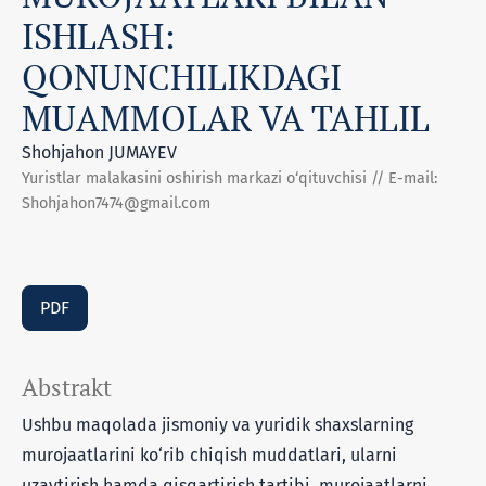
ISHLASH:
QONUNCHILIKDAGI
MUAMMOLAR VA TAHLIL
Shohjahon JUMAYEV
Yuristlar malakasini oshirish markazi o‘qituvchisi // E-mail:
Shohjahon7474@gmail.com
PDF
Abstrakt
Ushbu maqolada jismoniy va yuridik shaxslarning
murojaatlarini ko‘rib chiqish muddatlari, ularni
uzaytirish hamda qisqartirish tartibi, murojaatlarni