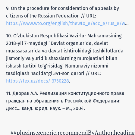
9. On the procedure for consideration of appeals by
citizens of the Russian Federation // URL:
https://www.wto.org/english/thewto_e/acc_e/rus_e/wtaccrus48a8_leg_3.pdf
10. O‘zbekiston Respublikasi Vazirlar Mahkamasining
2018-yil 7-maydagi “Davlat organlarida, davlat
muassasalarida va davlat ishtirokidagi tashkilotlarda
jismoniy va yuridik shaxslarning murojaatlari bilan
ishlash tartibi to‘g‘risidagi Namunaviy nizomni
tasdiqlash haqida”gi 341-son qarori // URL:
https://lex.uz/docs/-3730228
.
11. Дворак А.А. Реализация конституционного права
граждан на обращения в Российской Федерации:
Дисс… канд. юрид. наук. – М., 2004.
##plugins.generic.recommendByAuthor.heading