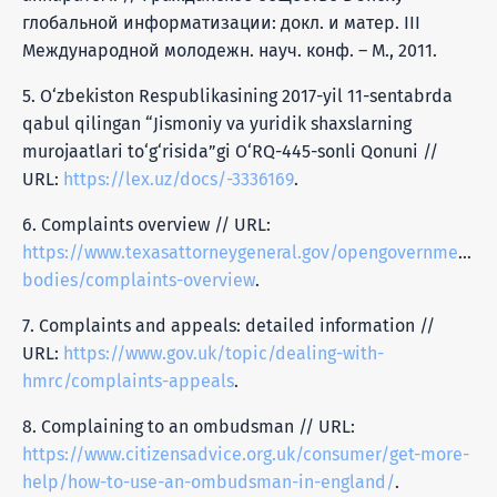
глобальной информатизации: докл. и матер. III
Международной молодежн. науч. конф. – М., 2011.
5. O‘zbekiston Respublikasining 2017-yil 11-sentabrda
qabul qilingan “Jismoniy va yuridik shaxslarning
murojaatlari to‘g‘risida”gi O‘RQ-445-sonli Qonuni //
URL:
https://lex.uz/docs/-3336169
.
6. Complaints overview // URL:
https://www.texasattorneygeneral.gov/opengovernment/g
bodies/complaints-overview
.
7. Complaints and appeals: detailed information //
URL:
https://www.gov.uk/topic/dealing-with-
hmrc/complaints-appeals
.
8. Complaining to an ombudsman // URL:
https://www.citizensadvice.org.uk/consumer/get-more-
help/how-to-use-an-ombudsman-in-england/
.