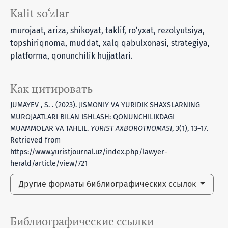
Kalit so‘zlar
murojaat, ariza, shikoyat, taklif, ro‘yxat, rezolyutsiya,
topshiriqnoma, muddat, xalq qabulxonasi, strategiya,
platforma, qonunchilik hujjatlari.
Как цитировать
JUMAYEV , S. . (2023). JISMONIY VA YURIDIK SHAXSLARNING
MUROJAATLARI BILAN ISHLASH: QONUNCHILIKDAGI
MUAMMOLAR VA TAHLIL.
YURIST AXBOROTNOMASI
,
3
(1), 13–17.
Retrieved from
https://www.yuristjournal.uz/index.php/lawyer-
herald/article/view/721
Другие форматы библиографических ссылок
Библиографические ссылки