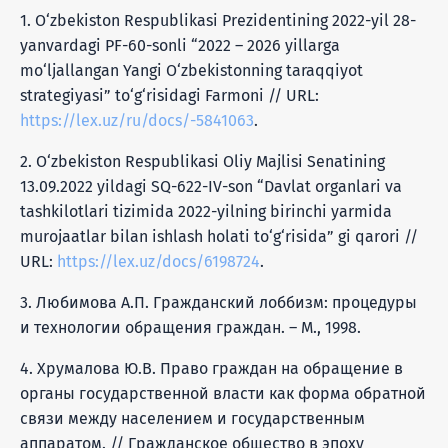
1. O‘zbekiston Respublikasi Prezidentining 2022-yil 28-
yanvardagi PF-60-sonli “2022 – 2026 yillarga
mo‘ljallangan Yangi O‘zbekistonning taraqqiyot
strategiyasi” to‘g‘risidagi Farmoni // URL:
https://lex.uz/ru/docs/-5841063
.
2. O‘zbekiston Respublikasi Oliy Majlisi Senatining
13.09.2022 yildagi SQ-622-IV-son “Davlat organlari va
tashkilotlari tizimida 2022-yilning birinchi yarmida
murojaatlar bilan ishlash holati to‘g‘risida” gi qarori //
URL:
https://lex.uz/docs/6198724
.
3. Любимова А.П. Гражданский лоббизм: процедуры
и технологии обращения граждан. – М., 1998.
4. Хрумалова Ю.В. Право граждан на обращение в
органы государственной власти как форма обратной
связи между населением и государственным
аппаратом. // Гражданское общество в эпоху