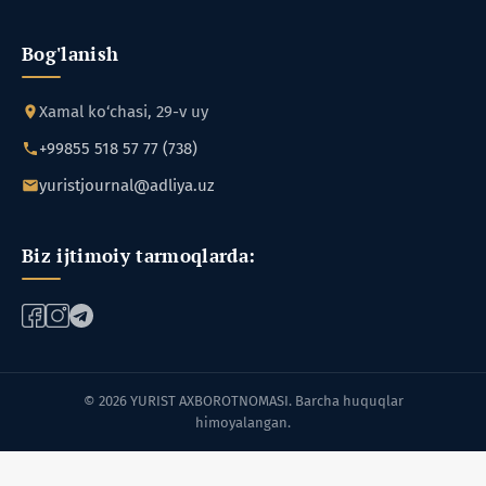
Bog'lanish
Xamal ko‘chasi, 29-v uy
+99855 518 57 77 (738)
yuristjournal@adliya.uz
Biz ijtimoiy tarmoqlarda:
© 2026 YURIST AXBOROTNOMASI. Barcha huquqlar
himoyalangan.