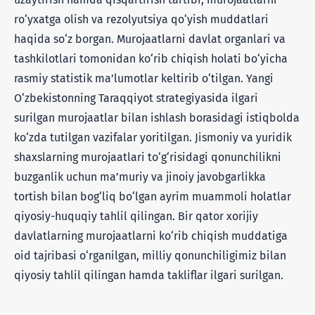
ro‘yxatga olish va rezolyutsiya qo‘yish muddatlari
haqida so‘z borgan. Murojaatlarni davlat organlari va
tashkilotlari tomonidan ko‘rib chiqish holati bo‘yicha
rasmiy statistik ma’lumotlar keltirib o‘tilgan. Yangi
O‘zbekistonning Taraqqiyot strategiyasida ilgari
surilgan murojaatlar bilan ishlash borasidagi istiqbolda
ko‘zda tutilgan vazifalar yoritilgan. Jismoniy va yuridik
shaxslarning murojaatlari to‘g‘risidagi qonunchilikni
buzganlik uchun ma’muriy va jinoiy javobgarlikka
tortish bilan bog‘liq bo‘lgan ayrim muammoli holatlar
qiyosiy-huquqiy tahlil qilingan. Bir qator xorijiy
davlatlarning murojaatlarni ko‘rib chiqish muddatiga
oid tajribasi o‘rganilgan, milliy qonunchiligimiz bilan
qiyosiy tahlil qilingan hamda takliflar ilgari surilgan.