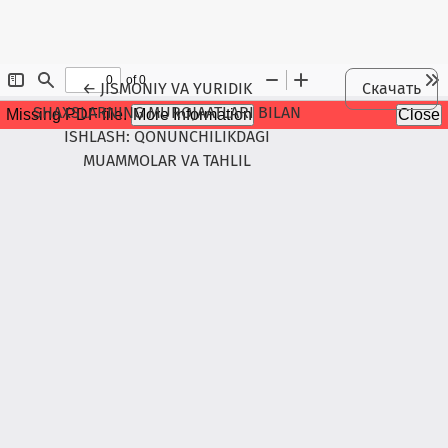
Maqola tafsilotlariga qaytish
←
JISMONIY VA YURIDIK
Скачать
SHAXSLARNING MUROJAATLARI BILAN
ISHLASH: QONUNCHILIKDAGI
MUAMMOLAR VA TAHLIL