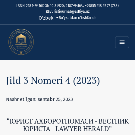
ISSN 2181-9416
DOI: 10.34920/2187-9416
+99855 518 57 77 (738)
yuristjournal@adliya.uz
Tilni o'zgartirish. Joriy til:
O'zbek
Ro‘yxatdan o‘tish
Kirish
Jild 3 Nomeri 4 (2023)
Nashr etilgan: sentabr 25, 2023
“ЮРИСТ АХБОРОТНОМАСИ - ВЕСТНИК
ЮРИСТА - LAWYER HERALD”