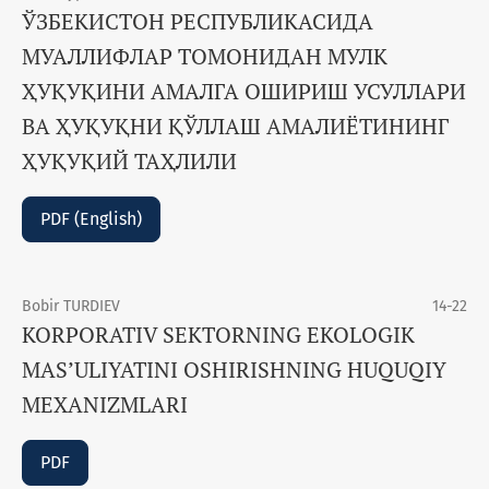
ЎЗБЕКИСТОН РЕСПУБЛИКАСИДА
МУАЛЛИФЛАР ТОМОНИДАН МУЛК
ҲУҚУҚИНИ АМАЛГА ОШИРИШ УСУЛЛАРИ
ВА ҲУҚУҚНИ ҚЎЛЛАШ АМАЛИЁТИНИНГ
ҲУҚУҚИЙ ТАҲЛИЛИ
PDF (English)
Bobir TURDIEV
14-22
KORPORATIV SEKTORNING EKOLOGIK
MAS’ULIYATINI OSHIRISHNING HUQUQIY
MEXANIZMLARI
PDF