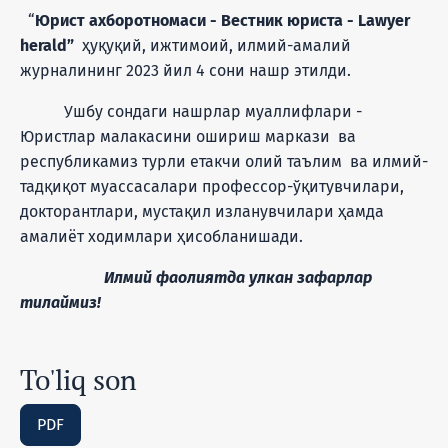
“
Юрист ахборотномаси - Вестник юриста - Lawyer
herald”
ҳуқуқий, ижтимоий, илмий-амалий
журналининг 2023 йил 4 сони нашр этилди.
Ушбу сондаги нашрлар муаллифлари -
Юристлар малакасини ошириш маркази ва
республикамиз турли етакчи олий таълим ва илмий-
тадқиқот муассасалари профессор-ўқитувчилари,
докторантлари, мустақил изланувчилари ҳамда
амалиёт ходимлари ҳисобланишади.
Илмий фаолиятда улкан зафарлар
тилаймиз!
To'liq son
PDF