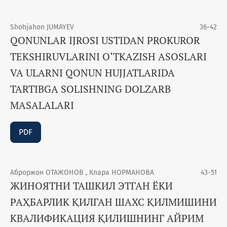
Shohjahon JUMAYEV
36-42
QONUNLAR IJROSI USTIDAN PROKUROR
TEKSHIRUVLARINI O‘TKAZISH ASOSLARI
VA ULARNI QONUN HUJJATLARIDA
TARTIBGA SOLISHNING DOLZARB
MASALALARI
PDF
Аброржон ОТАЖОНОВ , Клара НОРМАНОВА
43-51
ЖИНОЯТНИ ТАШКИЛ ЭТГАН ЁКИ
РАҲБАРЛИК ҚИЛГАН ШАХС ҚИЛМИШИНИ
КВАЛИФИКАЦИЯ ҚИЛИШНИНГ АЙРИМ