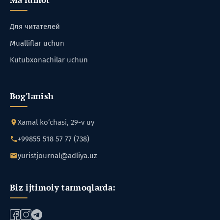
Для читателей
Mualliflar uchun
Kutubxonachilar uchun
Bog'lanish
Xamal ko‘chasi, 29-v uy
+99855 518 57 77 (738)
yuristjournal@adliya.uz
Biz ijtimoiy tarmoqlarda: