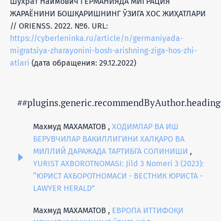
Шухрат Наимович ГЕРМАНИЯДА МИГРАЦИЯ
ЖАРАЁНИНИ БОШҚАРИШНИНГ ЎЗИГА ХОС ЖИҲАТЛАРИ
// ORIENSS. 2022. №6. URL:
https://cyberleninka.ru/article/n/germaniyada-
migratsiya-zharayonini-bosh-arishning-ziga-hos-zhi-
atlari
(дата обращения: 29.12.2022)
##plugins.generic.recommendByAuthor.heading
Махмуд МАХАМАТОВ ,
ХОДИМЛАР ВА ИШ
БЕРУВЧИЛАР ВАКИЛЛИГИНИ ХАЛҚАРО ВА
МИЛЛИЙ ДАРАЖАДА ТАРТИБГА СОЛИНИШИ
,
YURIST AXBOROTNOMASI: Jild 3 Nomeri 3 (2023):
“ЮРИСТ АХБОРОТНОМАСИ - ВЕСТНИК ЮРИСТА -
LAWYER HERALD”
Махмуд МАХАМАТОВ ,
ЕВРОПА ИТТИФОҚИ