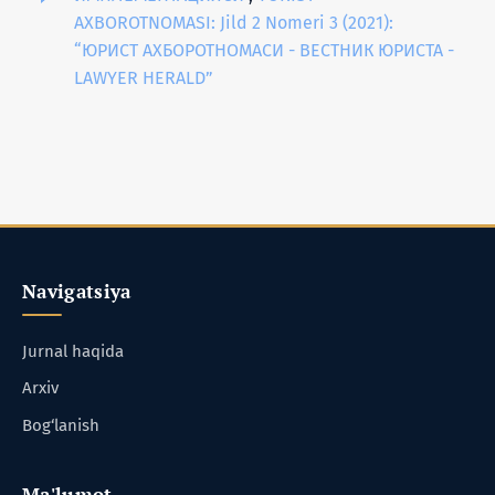
AXBOROTNOMASI: Jild 2 Nomeri 3 (2021):
“ЮРИСТ АХБОРОТНОМАСИ - ВЕСТНИК ЮРИСТА -
LAWYER HERALD”
Navigatsiya
Jurnal haqida
Arxiv
Bog‘lanish
Ma'lumot