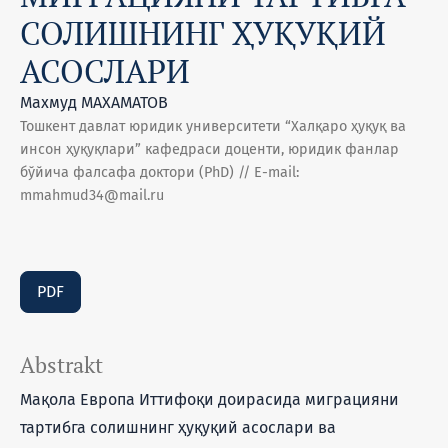
СОЛИШНИНГ ҲУҚУҚИЙ
АСОСЛАРИ
Махмуд МАХАМАТОВ
Тошкент давлат юридик университети “Халқаро ҳуқуқ ва
инсон ҳуқуқлари” кафедраси доценти, юридик фанлар
бўйича фалсафа доктори (PhD) // E-mail:
mmahmud34@mail.ru
PDF
Abstrakt
Мақола Европа Иттифоқи доирасида миграцияни
тартибга солишнинг ҳуқуқий асослари ва