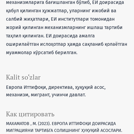
механизмларига бағишланган бўлиб, ЕИ доирасида
қабул қилинган ҳужжатлар, уларнинг ижобий ва
салбий жиҳатлари, ЕИ институтлари томонидан
жорий қилинган механизмларнинг ишлаш тартиби
таҳлил қилинган. ЕИ доирасида амалга
оширилаётган ислоҳотлар ҳамда сақланиб қолаётган
муаммолар кўрсатиб берилган.
Kalit so‘zlar
Европа Иттифоқи, директива, ҳуқуқий асос,
механизм, мигрант, учинчи давлат.
Как цитировать
МАХАМАТОВ , М. (2023). ЕВРОПА ИТТИФОҚИ ДОИРАСИДА
МИГРАЦИЯНИ ТАРТИБГА СОЛИШНИНГ ҲУҚУҚИЙ АСОСЛАРИ.