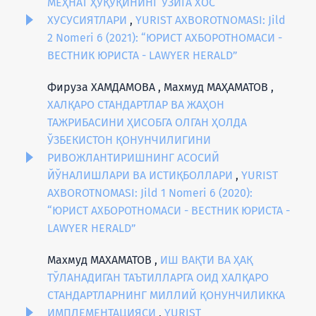
МЕҲНАТ ҲУҚУҚИНИНГ ЎЗИГА ХОС
ХУСУСИЯТЛАРИ
,
YURIST AXBOROTNOMASI: Jild
2 Nomeri 6 (2021): “ЮРИСТ АХБОРОТНОМАСИ -
ВЕСТНИК ЮРИСТА - LAWYER HERALD”
Фируза ХАМДАМОВА , Махмуд МАҲАМАТОВ ,
ХАЛҚАРО СТАНДАРТЛАР ВА ЖАҲОН
ТАЖРИБАСИНИ ҲИСОБГА ОЛГАН ҲОЛДА
ЎЗБЕКИСТОН ҚОНУНЧИЛИГИНИ
РИВОЖЛАНТИРИШНИНГ АСОСИЙ
ЙЎНАЛИШЛАРИ ВА ИСТИҚБОЛЛАРИ
,
YURIST
AXBOROTNOMASI: Jild 1 Nomeri 6 (2020):
“ЮРИСТ АХБОРОТНОМАСИ - ВЕСТНИК ЮРИСТА -
LAWYER HERALD”
Махмуд МАХАМАТОВ ,
ИШ ВАҚТИ ВА ҲАҚ
ТЎЛАНАДИГАН ТАЪТИЛЛАРГА ОИД ХАЛҚАРО
СТАНДАРТЛАРНИНГ МИЛЛИЙ ҚОНУНЧИЛИККА
ИМПЛЕМЕНТАЦИЯСИ
,
YURIST