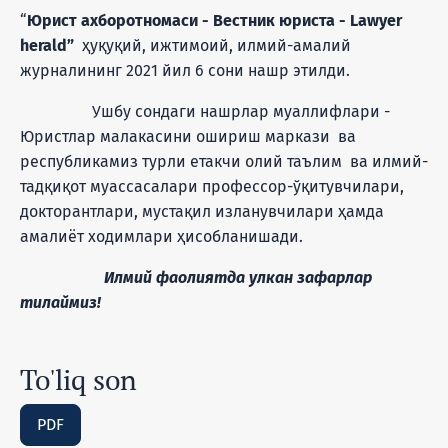
“
Юрист ахборотномаси - Вестник юриста - Lawyer
herald”
ҳуқуқий, ижтимоий, илмий-амалий
журналининг 2021 йил 6 сони нашр этилди.
Ушбу сондаги нашрлар муаллифлари -
Юристлар малакасини ошириш маркази ва
республикамиз турли етакчи олий таълим ва илмий-
тадқиқот муассасалари профессор-ўқитувчилари,
докторантлари, мустақил изланувчилари ҳамда
амалиёт ходимлари ҳисобланишади.
Илмий фаолиятда улкан зафарлар
тилаймиз!
To'liq son
PDF