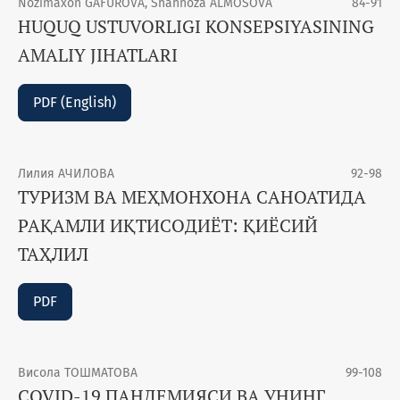
Nozimaxon GAFUROVA, Shahnoza ALMOSOVA
84-91
HUQUQ USTUVORLIGI KONSEPSIYASINING
AMALIY JIHATLARI
PDF (English)
Лилия АЧИЛОВА
92-98
ТУРИЗМ ВА МЕҲМОНХОНА САНОАТИДА
РАҚАМЛИ ИҚТИСОДИЁТ: ҚИЁСИЙ
ТАҲЛИЛ
PDF
Висола ТОШМАТОВА
99-108
COVID-19 ПАНДЕМИЯСИ ВА УНИНГ