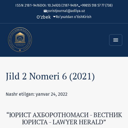
ISSN 2181-9416
DOI: 10.34920/2187-9416
+99855 518 57 77 (738)
yuristjournal@adliya.uz
Tilni o'zgartirish. Joriy til:
O'zbek
Ro‘yxatdan o‘tish
Kirish
Jild 2 Nomeri 6 (2021)
Nashr etilgan: yanvar 24, 2022
“ЮРИСТ АХБОРОТНОМАСИ - ВЕСТНИК
ЮРИСТА - LAWYER HERALD”