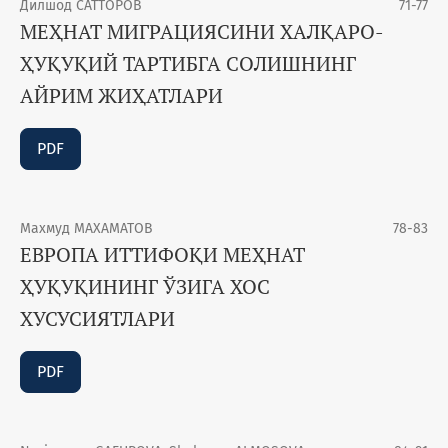
Дилшод САТТОРОВ
71-77
МЕҲНАТ МИГРАЦИЯСИНИ ХАЛҚАРО-
ҲУҚУҚИЙ ТАРТИБГА СОЛИШНИНГ
АЙРИМ ЖИҲАТЛАРИ
PDF
Махмуд МАХАМАТОВ
78-83
ЕВРОПА ИТТИФОҚИ МЕҲНАТ
ҲУҚУҚИНИНГ ЎЗИГА ХОС
ХУСУСИЯТЛАРИ
PDF