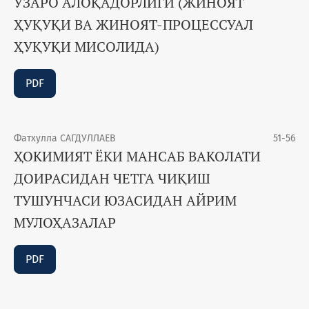
ЎЗАРО АЛОҚАДОРЛИГИ (ЖИНОЯТ
ҲУҚУҚИ ВА ЖИНОЯТ-ПРОЦЕССУАЛ
ҲУҚУҚИ МИСОЛИДА)
PDF
Фатхулла САГДУЛЛАЕВ
51-56
ҲОКИМИЯТ ЁКИ МАНСАБ ВАКОЛАТИ
ДОИРАСИДАН ЧЕТГА ЧИҚИШ
ТУШУНЧАСИ ЮЗАСИДАН АЙРИМ
МУЛОҲАЗАЛАР
PDF