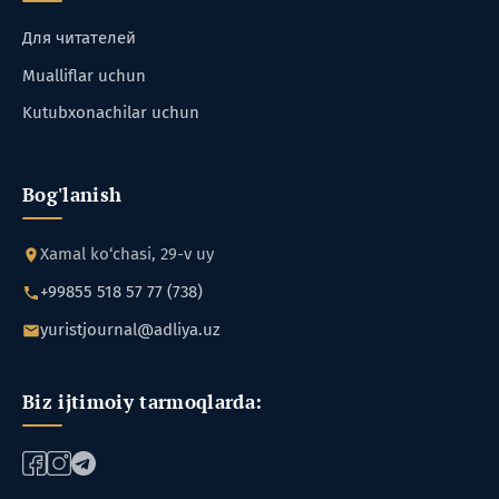
Для читателей
Mualliflar uchun
Kutubxonachilar uchun
Bog'lanish
Xamal ko‘chasi, 29-v uy
+99855 518 57 77 (738)
yuristjournal@adliya.uz
Biz ijtimoiy tarmoqlarda: