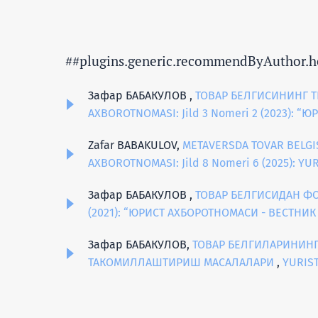
##plugins.generic.recommendByAuthor.h
Зафар БАБАКУЛОВ ,
ТОВАР БЕЛГИСИНИНГ 
AXBOROTNOMASI: Jild 3 Nomeri 2 (2023): 
Zafar BABAKULOV,
MЕTAVЕRSDA TOVAR BЕLGIS
AXBOROTNOMASI: Jild 8 Nomeri 6 (2025): Y
Зафар БАБАКУЛОВ ,
ТОВАР БЕЛГИСИДАН Ф
(2021): “ЮРИСТ АХБОРОТНОМАСИ - ВЕСТНИК
Зафар БАБАКУЛОВ,
ТОВАР БЕЛГИЛАРИНИНГ
ТАКОМИЛЛАШТИРИШ МАСАЛАЛАРИ
,
YURIST