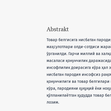
Abstrakt
Товар белгисига нисбатан пароди
маҳсулотлари олди-сотдиси жар
ўрганилди. Гарчи миллий ва хал
масаласи қонунчилик даражасида
инсофлилик доирасига кўра ҳал э
нисбатан пародия инсофсиз рақоб
қонунчилиги ва товар белгилари 
кўра, пародияни ҳуқуқий ёки ноҳ
қўлланилаётган ҳудудда товар б
лозим.