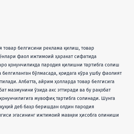
я товар белгисини реклама қилиш, товар
аёнлари фаол ижтимоий ҳаракат сифатида
қаро қонунчиликда пародия қилишни тартибга солиш
 белгиланган бўлмасада, қоидага кўра ушбу фаолият
тилади. Албатта, айрим ҳолларда товар белгисига
ат мазмунини ўзида акс эттиради ва бу рақобат
қонунчилигига мувофиқ тартибга солинади. Шунга
уқуқий деб баҳо беришдан олдин пародия
елгиси эгасининг ижтимоий мавқеи ҳисобга олиниши