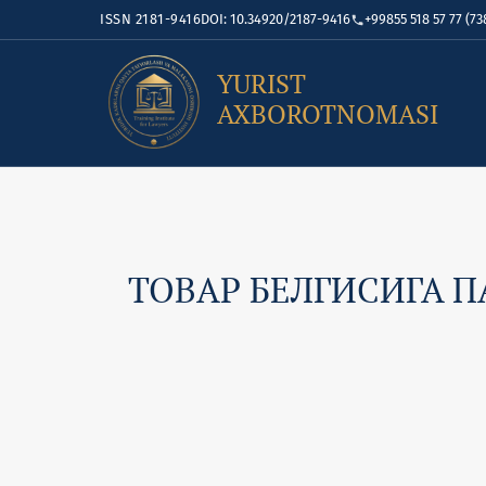
ISSN 2181-9416
DOI: 10.34920/2187-9416
+99855 518 57 77 (73
YURIST
AXBOROTNOMASI
ТОВАР БЕЛГИСИГА 