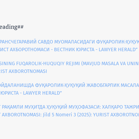
eading##
ТРАНСЧЕГАРАВИЙ САВДО МУОМАЛАСИДАГИ ФУҚАРОЛИК-ҲУҚ
“ЮРИСТ АХБОРОТНОМАСИ - ВЕСТНИК ЮРИСТА - LAWYER HERALD”
INING FUQAROLIK-HUQUQIY RЕJIMI (MAVJUD MASALA VA UNIN
URIST AXBOROTNOMASI
ОЙДАЛАНИШДА ФУҚАРОЛИК-ҲУҚУҚИЙ ЖАВОБГАРЛИК МАСАЛ
 ЮРИСТА - LAWYER HERALD”
 РАҚАМЛИ МУҲИТДА ҲУҚУҚИЙ МУҲОФАЗАСИ: ХАЛҚАРО ТАЖР
 AXBOROTNOMASI: Jild 5 Nomeri 3 (2025): YURIST AXBOROTNO