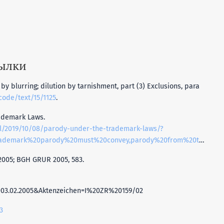
сылки
n by blurring; dilution by tarnishment, part (3) Exclusions, para
code/text/15/1125
.
ademark Laws.
l/2019/10/08/parody-under-the-trademark-laws/?
rk%20parody%20must%20convey,parody%20from%20the%20original%20product
 2005; BGH GRUR 2005, 583.
03.02.2005&Aktenzeichen=I%20ZR%20159/02
3