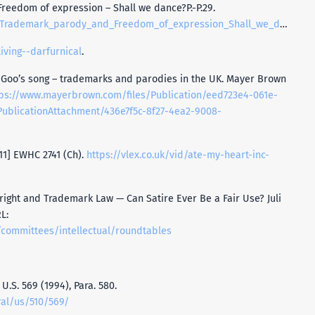
reedom of expression – Shall we dance?P.-P.29.
ademark_parody_and_Freedom_of_expression_Shall_we_dance_paper
iving--darfurnical
.
 Goo’s song – trademarks and parodies in the UK. Mayer Brown
tps://www.mayerbrown.com/files/Publication/eed723e4-061e-
ublicationAttachment/436e7f5c-8f27-4ea2-9008-
11] EWHC 2741 (Ch).
https://vlex.co.uk/vid/ate-my-heart-inc-
yright and Trademark Law — Can Satire Ever Be a Fair Use? Juli
L:
n/committees/intellectual/roundtables
U.S. 569 (1994), Para. 580.
ral/us/510/569/