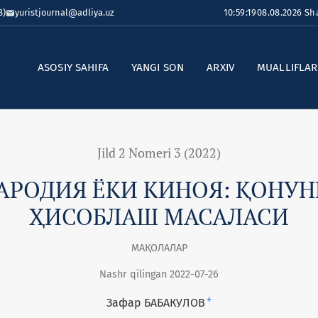
8)
yuristjournal@adliya.uz
10:59:19
08.08.2026 S
ASOSIY SAHIFA
YANGI SON
ARXIV
MUALLIFLA
Jild 2 Nomeri 3 (2022)
ПАРОДИЯ ЁКИ КИНОЯ: ҚОНУ
ҲИСОБЛАШ МАСАЛАСИ
МАҚОЛАЛАР
Nashr qilingan 2022-07-26
+
Зафар БАБАКУЛОВ