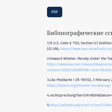
PDF
Библиографические с
1.15 U.S. Code § 1125, Section (c) Dulitio
(ii) URL:
https://www.law.cornell.edu/us
2.Howard Wintner. Parody Under the Tr
https://www.law.com/newyorklawjourna
slreturn=20220326051915#:~:text=A%20tradema
3.Lila-Postkarte I ZR 159/02, 3 February
https://dejure.org/dienste/vernetzung/
4.rechtsprechung?Gericht=BGH&Datum=
5.
https://wipolex.wipo.int/ru/text/12684