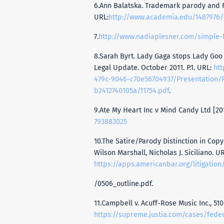
6.Ann Balatska. Trademark parody and F
URL:
http://www.academia.edu/1487976/Tr
7.
http://www.nadiaplesner.com/simple-l
8.Sarah Byrt. Lady Gaga stops Lady Goo
Legal Update. October 2011. P.1. URL:
ht
479c-9046-c70e56704937/Presentation/P
b2412740105a/11754.pdf
.
9.Ate My Heart Inc v Mind Candy Ltd [20
793883025
10.The Satire/Parody Distinction in Cop
Wilson Marshall, Nicholas J. Siciliano. UR
https://apps.americanbar.org/litigatio
/0506_outline.pdf.
11.Campbell v. Acuff-Rose Music Inc., 510 
https://supreme.justia.com/cases/fede