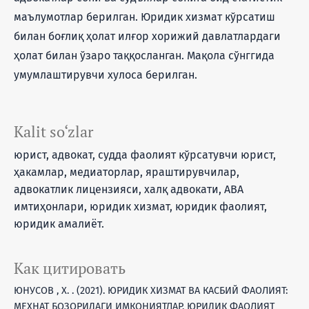
маълумотлар берилган. Юридик хизмат кўрсатиш
билан боғлиқ ҳолат илғор хорижий давлатлардаги
ҳолат билан ўзаро таққосланган. Мақола сўнггида
умумлаштирувчи хулоса берилган.
Kalit so‘zlar
юрист, адвокат, судда фаолият кўрсатувчи юрист,
ҳакамлар, медиаторлар, яраштирувчилар,
адвокатлик лицензияси, халқ адвокати, АВА
имтиҳонлари, юридик хизмат, юридик фаолият,
юридик амалиёт.
Как цитировать
ЮНУСОВ , Х. . (2021). ЮРИДИК ХИЗМАТ ВА КАСБИЙ ФАОЛИЯТ:
МЕҲНАТ БОЗОРИДАГИ ИМКОНИЯТЛАР, ЮРИДИК ФАОЛИЯТ