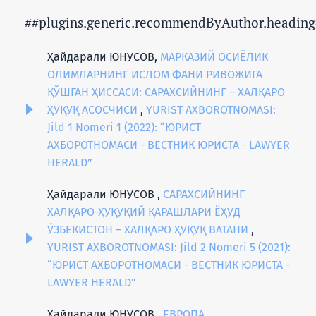
##plugins.generic.recommendByAuthor.heading
Ҳайдарали ЮНУСОВ,
МАРКАЗИЙ ОСИЁЛИК
ОЛИМЛАРНИНГ ИСЛОМ ФАНИ РИВОЖИГА
ҚЎШГАН ҲИССАСИ: САРАХСИЙНИНГ – ХАЛҚАРО
ҲУҚУҚ АСОСЧИСИ
,
YURIST AXBOROTNOMASI:
Jild 1 Nomeri 1 (2022): “ЮРИСТ
АХБОРОТНОМАСИ - ВЕСТНИК ЮРИСТА - LAWYER
HERALD”
Ҳайдарали ЮНУСОВ ,
САРАХСИЙНИНГ
ХАЛҚАРО-ҲУҚУҚИЙ ҚАРАШЛАРИ ЁҲУД
ЎЗБЕКИСТОН – ХАЛҚАРО ҲУҚУҚ ВАТАНИ
,
YURIST AXBOROTNOMASI: Jild 2 Nomeri 5 (2021):
“ЮРИСТ АХБОРОТНОМАСИ - ВЕСТНИК ЮРИСТА -
LAWYER HERALD”
Хайдарали ЮНУСОВ ,
ЕВРОПА