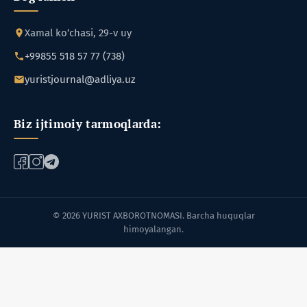
Xamal ko‘chasi, 29-v uy
+99855 518 57 77 (738)
yuristjournal@adliya.uz
Biz ijtimoiy tarmoqlarda:
© 2026 YURIST AXBOROTNOMASI. Barcha huquqlar
himoyalangan.