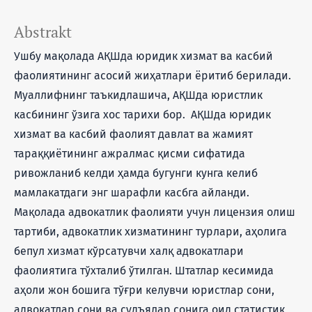
Abstrakt
Ушбу мақолада АҚШда юридик хизмат ва касбий
фаолиятининг асосий жиҳатлари ёритиб берилади.
Муаллифнинг таъкидлашича, АҚШда юристлик
касбининг ўзига хос тарихи бор. АҚШда юридик
хизмат ва касбий фаолият давлат ва жамият
тараққиётининг ажралмас қисми сифатида
ривожланиб келди ҳамда бугунги кунга келиб
мамлакатдаги энг шарафли касбга айланди.
Мақолада адвокатлик фаолияти учун лицензия олиш
тартиби, адвокатлик хизматининг турлари, аҳолига
бепул хизмат кўрсатувчи халқ адвокатлари
фаолиятига тўхталиб ўтилган. Штатлар кесимида
аҳоли жон бошига тўғри келувчи юристлар сони,
адвокатлар сони ва судъялар сонига оид статистик