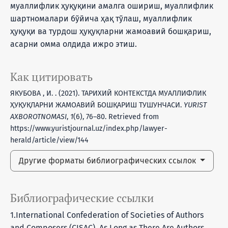
муаллифлик ҳуқуқини амалга ошириш, муаллифлик
шартномалари бўйича ҳақ тўлаш, муаллифлик
ҳуқуқи ва турдош ҳуқуқларни жамоавий бошқариш,
асарни омма олдида ижро этиш.
Как цитировать
ЯКУБОВА , И. . (2021). ТАРИХИЙ КОНТЕКСТДА МУАЛЛИФЛИК
ҲУҚУҚЛАРНИ ЖАМОАВИЙ БОШҚАРИШ ТУШУНЧАСИ.
YURIST
AXBOROTNOMASI
,
1
(6), 76–80. Retrieved from
https://www.yuristjournal.uz/index.php/lawyer-
herald/article/view/144
Другие форматы библиографических ссылок
Библиографические ссылки
1.International Confederation of Societies of Authors
and Composers (CISAC), As Long as There Are Authors