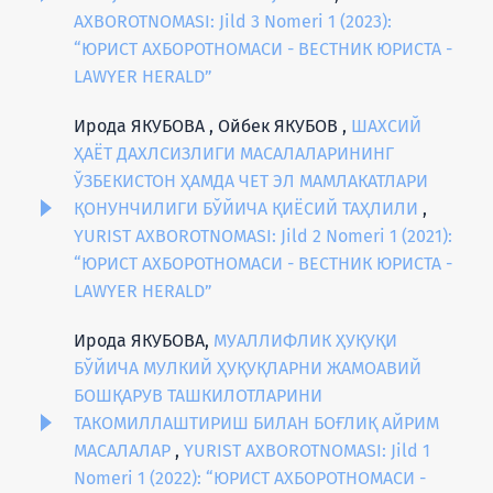
AXBOROTNOMASI: Jild 3 Nomeri 1 (2023):
“ЮРИСТ АХБОРОТНОМАСИ - ВЕСТНИК ЮРИСТА -
LAWYER HERALD”
Ирода ЯКУБОВА , Ойбек ЯКУБОВ ,
ШАХСИЙ
ҲАЁТ ДАХЛСИЗЛИГИ МАСАЛАЛАРИНИНГ
ЎЗБЕКИСТОН ҲАМДА ЧЕТ ЭЛ МАМЛАКАТЛАРИ
ҚОНУНЧИЛИГИ БЎЙИЧА ҚИЁСИЙ ТАҲЛИЛИ
,
YURIST AXBOROTNOMASI: Jild 2 Nomeri 1 (2021):
“ЮРИСТ АХБОРОТНОМАСИ - ВЕСТНИК ЮРИСТА -
LAWYER HERALD”
Ирода ЯКУБОВА,
МУАЛЛИФЛИК ҲУҚУҚИ
БЎЙИЧА МУЛКИЙ ҲУҚУҚЛАРНИ ЖАМОАВИЙ
БОШҚАРУВ ТАШКИЛОТЛАРИНИ
ТАКОМИЛЛАШТИРИШ БИЛАН БОҒЛИҚ АЙРИМ
МАСАЛАЛАР
,
YURIST AXBOROTNOMASI: Jild 1
Nomeri 1 (2022): “ЮРИСТ АХБОРОТНОМАСИ -