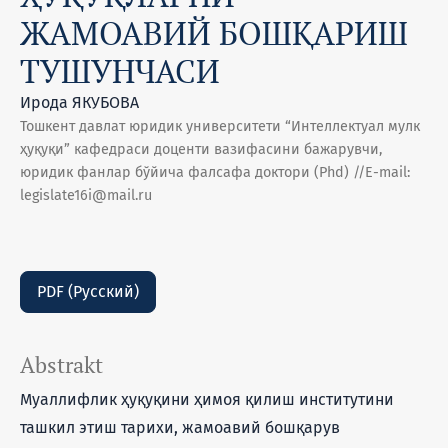
ЖАМОАВИЙ БОШҚАРИШ
ТУШУНЧАСИ
Ирода ЯКУБОВА
Тошкент давлат юридик университети “Интеллектуал мулк
ҳуқуқи” кафедраси доценти вазифасини бажарувчи,
юридик фанлар бўйича фалсафа доктори (Phd) //E-mail:
legislate16i@mail.ru
PDF (Русский)
Abstrakt
Муаллифлик ҳуқуқини ҳимоя қилиш институтини
ташкил этиш тарихи, жамоавий бошқарув