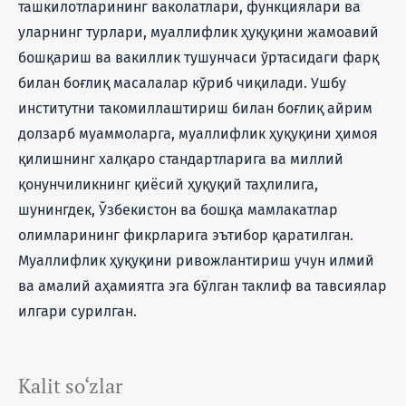
ташкилотларининг ваколатлари, функциялари ва
уларнинг турлари, муаллифлик ҳуқуқини жамоавий
бошқариш ва вакиллик тушунчаси ўртасидаги фарқ
билан боғлиқ масалалар кўриб чиқилади. Ушбу
институтни такомиллаштириш билан боғлиқ айрим
долзарб муаммоларга, муаллифлик ҳуқуқини ҳимоя
қилишнинг халқаро стандартларига ва миллий
қонунчиликнинг қиёсий ҳуқуқий таҳлилига,
шунингдек, Ўзбекистон ва бошқа мамлакатлар
олимларининг фикрларига эътибор қаратилган.
Муаллифлик ҳуқуқини ривожлантириш учун илмий
ва амалий аҳамиятга эга бўлган таклиф ва тавсиялар
илгари сурилган.
Kalit so‘zlar