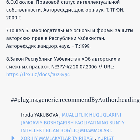
6.О.Окюлов. Правовой статус интеллектуальной
собственности. Автореф.дис.док.юр.наук. Т.:ТГЮИ.
2000 г.
7.Тошев Б. Законодательные основы и формы защиты
авторских прав в Республики Узбекистан.
Автореф.дис.канд.юр.наук. – Т.:1999.
8.Закон Республики Узбекистан «Об авторских и
смежных правах». №ЗРУ-42 20.07.2006 // URL:
https://lex.uz/docs/1023494
##plugins.generic.recommendByAuthor.heading
Iroda YAKUBOVA ,
MUALLIFLIK HUQUQLARINI
JAMOAVIY BOSHQARISH FAOLIYATINING SUN’IY
INTELLEKT BILAN BOG‘LIQ MUAMMOLARI:
XORIJIY MAMLAKATLAR TAJRIBASI
,
YURIST