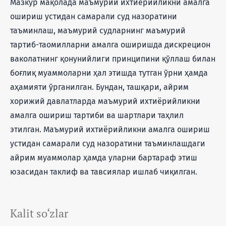
Мазкур мақолада маъмурий ихтиёрийликни амалга
ошириш устидан самарали суд назоратини
таъминлаш, маъмурий судларнинг маъмурий
тартиб-таомилларни амалга оширишда дискрецион
ваколатнинг қонунийлиги принципини қўллаш билан
боғлиқ муаммоларни ҳал этишда тутган ўрни ҳамда
аҳамияти ўрганилган. Бундан, ташқари, айрим
хорижий давлатларда маъмурий ихтиёрийликни
амалга ошириш тартиби ва шартлари таҳлил
этилган. Маъмурий ихтиёрийликни амалга ошириш
устидан самарали суд назоратини таъминлашдаги
айрим муаммолар ҳамда уларни бартараф этиш
юзасидан таклиф ва тавсиялар ишлаб чиқилган.
Kalit so‘zlar