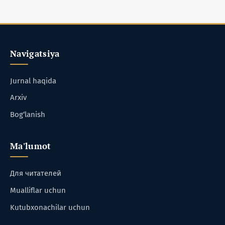
Navigatsiya
Jurnal haqida
Arxiv
Bog‘lanish
Ma'lumot
Для читателей
Mualliflar uchun
Kutubxonachilar uchun