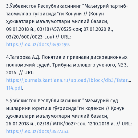
3.Ўзбекистон Республикасининг “Маъмурий тартиб-
таомиллар тўғрисида”ги Қонуни // (Қонун
ҳужжатлари маълумотлари миллий базаси,
09.01.2018 й., 03/18/457/0525-сон; 07.01.2020 й.,
03/20/600/0023-сон) // URL:
https://lex.uz/docs/3492199
.
4.Татарова А.Д. Понятие и признаки дискреционных
полномочий судей. Трибуна молодого ученого, № 3,
2014. // URL:
https://journals.kantiana.ru/upload/iblock/db3/Tatarova
114.pdf
.
5.Ўзбекистон Республикасининг “Маъмурий суд
ишларини юритиш тўғрисида”ги кодекси // Қонун
ҳужжатлари маълумотлари миллий базаси,
26.01.2018 й., 02/18/ МПК/0627-сон, 12.10.2018 й. // URL:
https://lex.uz/docs/3527353
.