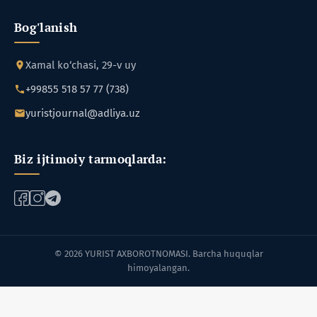
Bog'lanish
Xamal ko‘chasi, 29-v uy
+99855 518 57 77 (738)
yuristjournal@adliya.uz
Biz ijtimoiy tarmoqlarda:
© 2026 YURIST AXBOROTNOMASI. Barcha huquqlar
himoyalangan.