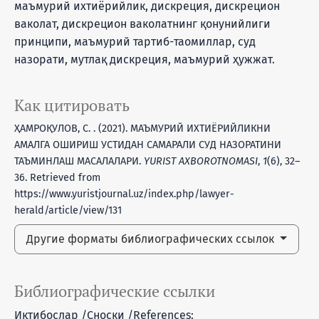
маъмурий ихтиёрийлик, дискреция, дискрецион
ваколат, дискрецион ваколатнинг қонунийлиги
принципи, маъмурий тартиб-таомиллар, суд
назорати, мутлақ дискреция, маъмурий ҳужжат.
Как цитировать
ҲАМРОҚУЛОВ, С. . (2021). МАЪМУРИЙ ИХТИЁРИЙЛИКНИ
АМАЛГА ОШИРИШ УСТИДАН САМАРАЛИ СУД НАЗОРАТИНИ
ТАЪМИНЛАШ МАСАЛАЛАРИ.
YURIST AXBOROTNOMASI
,
1
(6), 32–
36. Retrieved from
https://www.yuristjournal.uz/index.php/lawyer-
herald/article/view/131
Другие форматы библиографических ссылок
Библиографические ссылки
Иқтибослар /Сноски /References: