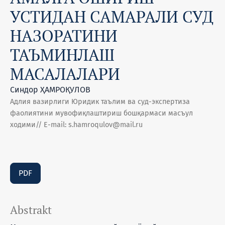
УСТИДАН САМАРАЛИ СУД
НАЗОРАТИНИ
ТАЪМИНЛАШ
МАСАЛАЛАРИ
Синдор ҲАМРОҚУЛОВ
Адлия вазирлиги Юридик таълим ва суд-экспертиза
фаолиятини мувофиқлаштириш бошқармаси масъул
ходими// E-mail: s.hamroqulov@mail.ru
PDF
Abstrakt