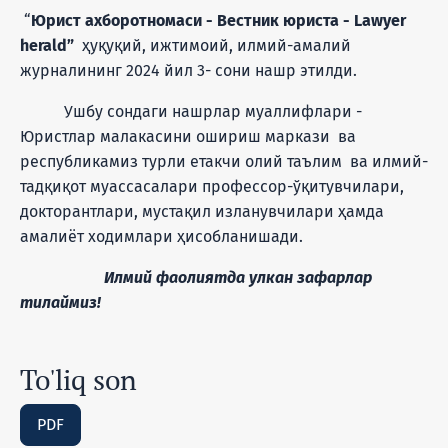
“
Юрист ахборотномаси - Вестник юриста - Lawyer
herald”
ҳуқуқий, ижтимоий, илмий-амалий
журналининг 2024 йил 3- сони нашр этилди.
Ушбу сондаги нашрлар муаллифлари -
Юристлар малакасини ошириш маркази ва
республикамиз турли етакчи олий таълим ва илмий-
тадқиқот муассасалари профессор-ўқитувчилари,
докторантлари, мустақил изланувчилари ҳамда
амалиёт ходимлари ҳисобланишади.
Илмий фаолиятда улкан зафарлар
тилаймиз!
To'liq son
PDF