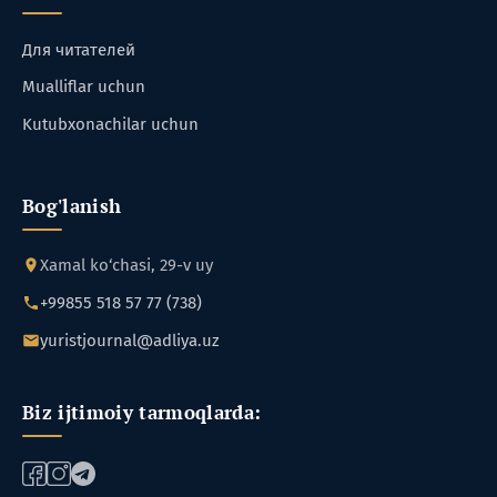
Для читателей
Mualliflar uchun
Kutubxonachilar uchun
Bog'lanish
Xamal ko‘chasi, 29-v uy
+99855 518 57 77 (738)
yuristjournal@adliya.uz
Biz ijtimoiy tarmoqlarda: