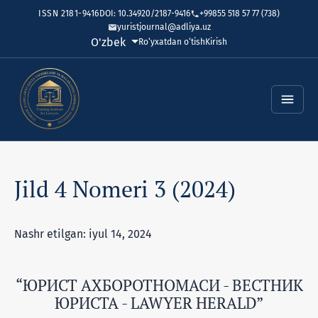
ISSN 2181-9416
DOI: 10.34920/2187-9416
+99855 518 57 77 (738)
yuristjournal@adliya.uz
Tilni o'zgartirish. Joriy til:
O'zbek
Ro‘yxatdan o‘tish
Kirish
Jild 4 Nomeri 3 (2024)
Nashr etilgan: iyul 14, 2024
“ЮРИСТ АХБОРОТНОМАСИ - ВЕСТНИК
ЮРИСТА - LAWYER HERALD”