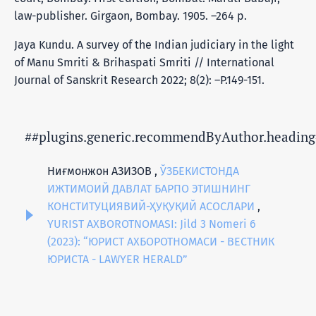
law-publisher. Girgaon, Bombay. 1905. –264 p.
Jaya Kundu. A survey of the Indian judiciary in the light
of Manu Smriti & Brihaspati Smriti // International
Journal of Sanskrit Research 2022; 8(2): –P.149-151.
##plugins.generic.recommendByAuthor.heading
Ниғмонжон АЗИЗОВ ,
ЎЗБЕКИСТОНДА
ИЖТИМОИЙ ДАВЛАТ БАРПО ЭТИШНИНГ
КОНСТИТУЦИЯВИЙ-ҲУҚУҚИЙ АСОСЛАРИ
,
YURIST AXBOROTNOMASI: Jild 3 Nomeri 6
(2023): “ЮРИСТ АХБОРОТНОМАСИ - ВЕСТНИК
ЮРИСТА - LAWYER HERALD”