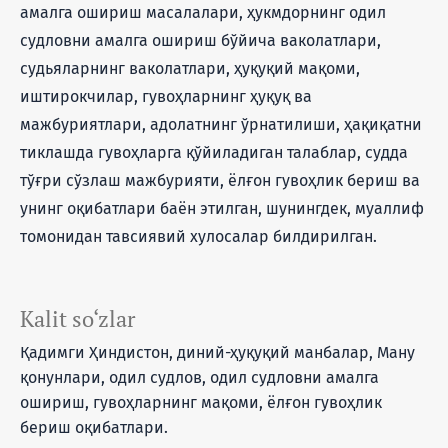
амалга ошириш масалалари, ҳукмдорнинг одил
судловни амалга ошириш бўйича ваколатлари,
судьяларнинг ваколатлари, ҳуқуқий мақоми,
иштирокчилар, гувоҳларнинг ҳуқуқ ва
мажбуриятлари, адолатнинг ўрнатилиши, ҳақиқатни
тиклашда гувоҳларга қўйиладиган талаблар, судда
тўғри сўзлаш мажбурияти, ёлғон гувоҳлик бериш ва
унинг оқибатлари баён этилган, шунингдек, муаллиф
томонидан тавсиявий хулосалар билдирилган.
Kalit so‘zlar
Қадимги Ҳиндистон, диний-ҳуқуқий манбалар, Ману
қонунлари, одил судлов, одил судловни амалга
ошириш, гувоҳларнинг мақоми, ёлғон гувоҳлик
бериш оқибатлари.