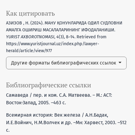
Как цитировать
АЗИЗОВ , Н. (2024). МАНУ ҚОНУНЛАРИДА ОДИЛ СУДЛОВНИ
АМАЛГА ОШИРИШ МАСАЛАЛАРИНИНГ ИФОДАЛАНИШИ.
YURIST AXBOROTNOMASI
,
4
(3), 8–14. Retrieved from
https://www.yuristjournal.uz/index.php/lawyer-
herald/article/view/977
Другие форматы библиографических ссылок
Библиографические ссылки
Самаведа / пер. и ком. С.А. Матвеева. – М.: АСТ:
Восток-Запад, 2005. –463 с.
Всемирная история: Век железа / А.Н.Бадак,
И.Е.Войнич, Н.М.Волчек и др. –Мн: Харвест, 2003. –512
с.