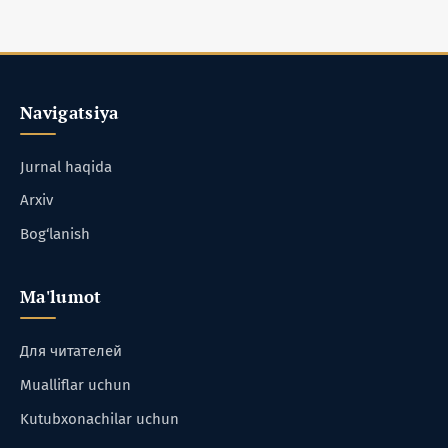
Navigatsiya
Jurnal haqida
Arxiv
Bog‘lanish
Ma'lumot
Для читателей
Mualliflar uchun
Kutubxonachilar uchun