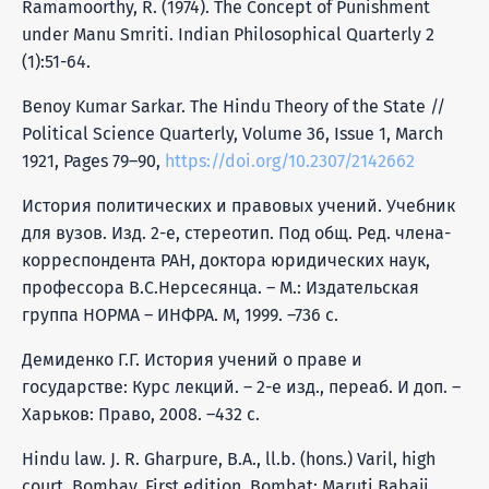
Ramamoorthy, R. (1974). The Concept of Punishment
under Manu Smriti. Indian Philosophical Quarterly 2
(1):51-64.
Benoy Kumar Sarkar. The Hindu Theory of the State //
Political Science Quarterly, Volume 36, Issue 1, March
1921, Pages 79–90,
https://doi.org/10.2307/2142662
История политических и правовых учений. Учебник
для вузов. Изд. 2-е, стереотип. Под общ. Ред. члена-
корреспондента РАН, доктора юридических наук,
профессора В.С.Нерсесянца. – М.: Издательская
группа НОРМА – ИНФРА. М, 1999. –736 с.
Демиденко Г.Г. История учений о праве и
государстве: Курс лекций. – 2-е изд., переаб. И доп. –
Харьков: Право, 2008. –432 с.
Hindu law. J. R. Gharpure, B.A., ll.b. (hons.) Varil, high
court, Bombay. First edition, Bombat: Maruti Babaji,