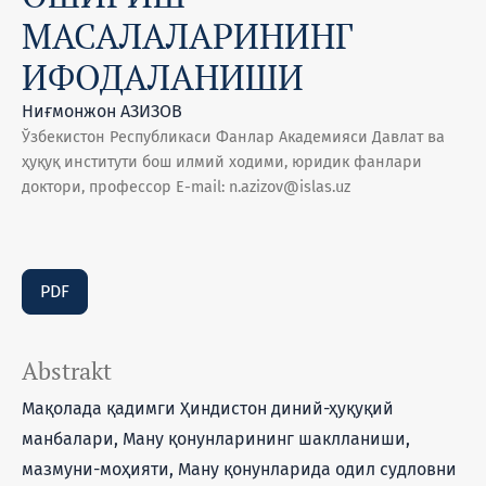
МАСАЛАЛАРИНИНГ
ИФОДАЛАНИШИ
Ниғмонжон АЗИЗОВ
Ўзбекистон Республикаси Фанлар Академияси Давлат ва
ҳуқуқ институти бош илмий ходими, юридик фанлари
доктори, профессор E-mail: n.azizov@islas.uz
PDF
Abstrakt
Мақолада қадимги Ҳиндистон диний-ҳуқуқий
манбалари, Ману қонунларининг шаклланиши,
мазмуни-моҳияти, Ману қонунларида одил судловни