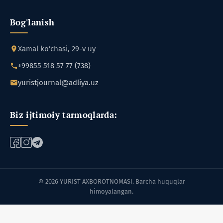
Bog'lanish
Xamal ko‘chasi, 29-v uy
+99855 518 57 77 (738)
yuristjournal@adliya.uz
Biz ijtimoiy tarmoqlarda:
© 2026 YURIST AXBOROTNOMASI. Barcha huquqlar
himoyalangan.