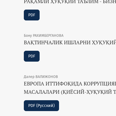
РАҚАМЛИ ҲУҚУҚИЙ ТАЪЛИМ - БИ
PDF
Бону РАХИМБЕРГАНОВА
ВАҚТИНЧАЛИК ИШЛАРНИ ҲУҚУҚИЙ
PDF
Далер ВАЛИЖОНОВ
ЕВРОПА ИТТИФОҚИДА КОРРУПЦИЯ
МАСАЛАЛАРИ (ҚИЁСИЙ-ҲУҚУҚИЙ Т
PDF (Русский)