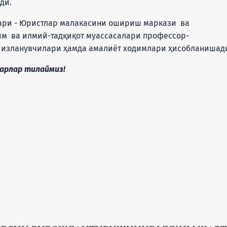
ди.
 - Юристлар малакасини ошириш маркази ва
им ва илмий-тадқиқот муассасалари профессор-
л изланувчилари ҳамда амалиёт ходимлари ҳисобланишад
ар тилаймиз!