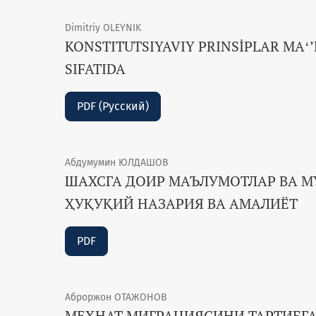
Dimitriy OLEYNIK
KONSTITUTSIYAVIY PRINSİPLAR MA
SIFATIDA
PDF (Русский)
Абдумумин ЮЛДАШОВ
ШАХСГА ДОИР МАЪЛУМОТЛАР ВА 
ҲУҚУҚИЙ НАЗАРИЯ ВА АМАЛИЁТ
PDF
Аброржон ОТАЖОНОВ
МЕҲНАТ МИГРАЦИЯСИНИ ТАРТИБГА