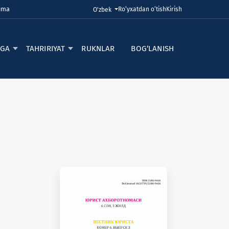
Juma
Ro‘yxatdan o‘tish
Kirish
Tilni o'zgartirish. Joriy til:
O'zbek
RGA
TAHRIRIYAT
RUKNLAR
BOG‘LANISH