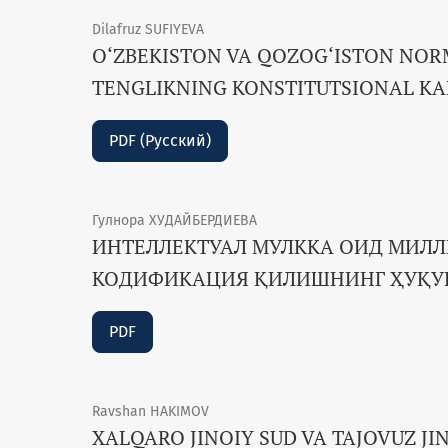
Dilafruz SUFIYEVA
O‘ZBEKISTON VA QOZOG‘ISTON NORM
TENGLIKNING KONSTITUTSIONAL KA
PDF (Русский)
Гулнора ХУДАЙБЕРДИЕВА
ИНТЕЛЛЕКТУАЛ МУЛККА ОИД МИЛ
КОДИФИКАЦИЯ ҚИЛИШНИНГ ҲУҚУ
PDF
Ravshan HAKIMOV
XALQARO JINOIY SUD VA TAJOVUZ J