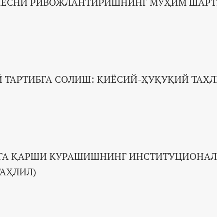
ЗНЕСНИ РИВОЖЛАНТИРИШНИНГ МУҲИМ ШАР
 ТАРТИБГА СОЛИШ: ҚИЁСИЙ-ҲУҚУҚИЙ ТАҲ
ГА ҚАРШИ КУРАШИШНИНГ ИНСТИТУЦИОНАЛ
АҲЛИЛ)