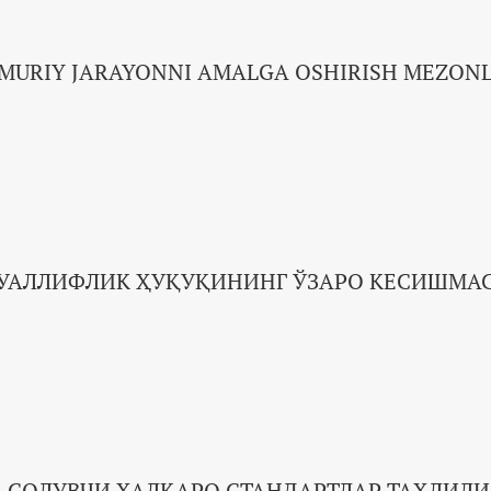
ʻʼMURIY JARAYONNI AMALGA OSHIRISH MEZON
МУАЛЛИФЛИК ҲУҚУҚИНИНГ ЎЗАРО КЕСИШМА
 СОЛУВЧИ ХАЛҚАРО СТАНДАРТЛАР ТАҲЛИЛИ