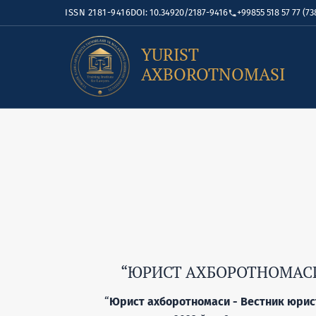
ISSN 2181-9416
DOI: 10.34920/2187-9416
+99855 518 57 77 (73
YURIST
AXBOROTNOMASI
“ЮРИСТ АХБОРОТНОМАСИ 
“
Юрист ахборотномаси - Вестник юрист