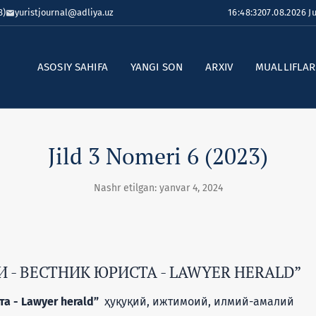
8)
yuristjournal@adliya.uz
16:48:33
07.08.2026 
ASOSIY SAHIFA
YANGI SON
ARXIV
MUALLIFLA
Jild 3 Nomeri 6 (2023)
Nashr etilgan: yanvar 4, 2024
- ВЕСТНИК ЮРИСТА - LAWYER HERALD”
а - Lawyer herald”
ҳуқуқий, ижтимоий, илмий-амалий