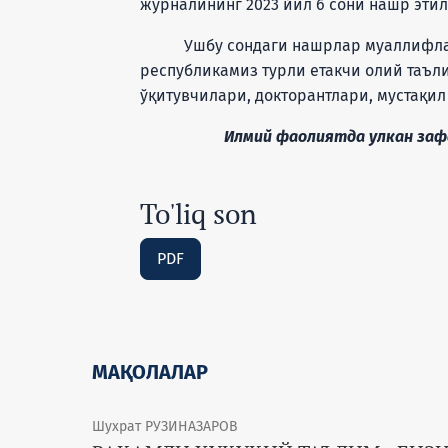
журналининг 2023 йил 6 сони нашр этил
Ушбу сондаги нашрлар муаллифлари
республикамиз турли етакчи олий таъл
ўқитувчилари, докторантлари, мустақи
Илмий фаолиятда улкан зафарл
To'liq son
PDF
МАҚОЛАЛАР
Шухрат РУЗИНАЗАРОВ