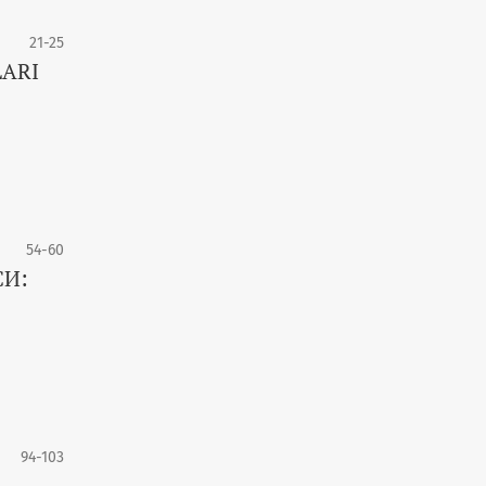
21-25
LARI
54-60
СИ:
94-103