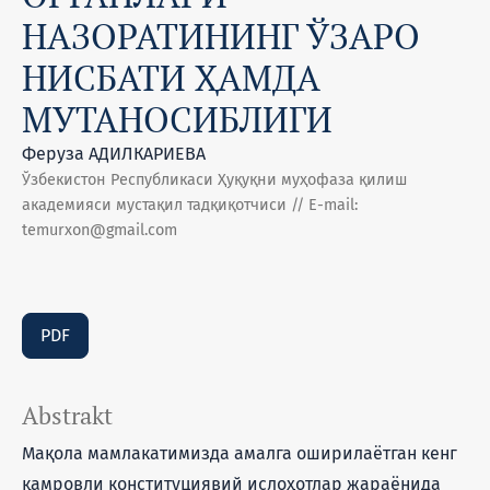
НАЗОРАТИНИНГ ЎЗАРО
НИСБАТИ ҲАМДА
МУТАНОСИБЛИГИ
Феруза АДИЛКАРИЕВА
Ўзбекистон Республикаси Ҳуқуқни муҳофаза қилиш
академияси мустақил тадқиқотчиси // E-mail:
temurxon@gmail.com
PDF
Abstrakt
Мақола мамлакатимизда амалга оширилаётган кенг
қамровли конституциявий ислоҳотлар жараёнида