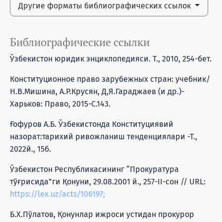
Другие форматы библиографических ссылок
Библиографические ссылки
Ўзбекистон юридик энциклопедияси. Т., 2010, 254-бет.
Конституционное право зарубежных стран: учебник/
Н.В.Мишина, А.Р.Крусян, Д,Я.Гараджаев (и др.)-
Харьков: Право, 2015-С.143.
Ғофуров А.Б. Ўзбекистонда Конституциявий
назорат:тарихий ривожланиш тенденциялари -Т.,
2022й., 15б.
Ўзбекистон Республикасининг “Прокуратура
тўғрисида”ги Қонуни, 29.08.2001 й., 257-II-сон // URL:
https://lex.uz/acts/106197;
Б.Х.Пўлатов, Қонунлар ижроси устидан прокурор