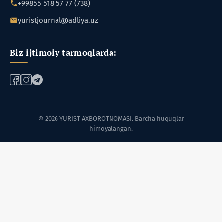
+99855 518 57 77 (738)
yuristjournal@adliya.uz
Biz ijtimoiy tarmoqlarda:
© 2026 YURIST AXBOROTNOMASI. Barcha huquqlar
himoyalangan.