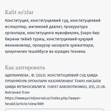
Kalit so‘zlar
Конституция, конституциявий суд, конституциявий
ислоҳотлар, ижтимоий давлат, прокуратура
органлари, конституцияга мувофиқлик, ўзаро бир
бирини тийиб туриш, конституциявий-ҳуқуқий
механизмлар, прокурор назорати ҳужжатлари,
қонунчилик ташаббуси ва юридик техника.
Как цитировать
АДИЛКАРИЕВА , Ф. (2023). КОНСТИТУЦИЯВИЙ СУД ҲАМДА
ПРОКУРАТУРА ОРГАНЛАРИ НАЗОРАТИНИНГ ЎЗАРО НИСБАТИ
ҲАМДА МУТАНОСИБЛИГИ.
YURIST AXBOROTNOMASI
,
3
(5), 22–28.
Retrieved from
https://www.yuristjournal.uz/index.php/lawyer-
herald/article/view/889