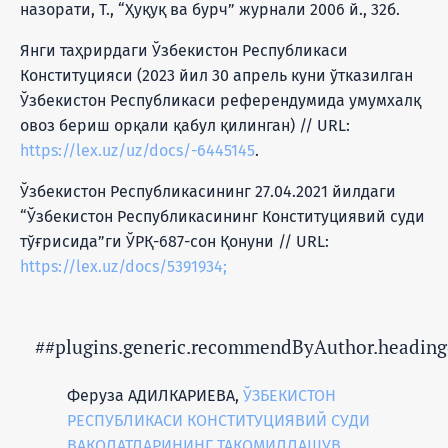
назорати, Т., “Ҳуқуқ ва бурч” журнали 2006 й., 32б.
Янги таҳрирдаги Ўзбекистон Республикаси
Конституцияси (2023 йил 30 апрель куни ўтказилган
Ўзбекистон Республикаси референдумида умумхалқ
овоз бериш орқали қабул қилинган) // URL:
https://lex.uz/uz/docs/-6445145
.
Ўзбекистон Республикасининг 27.04.2021 йилдаги
“Ўзбекистон Республикасининг Конституциявий суди
тўғрисида”ги ЎРҚ-687-сон Қонуни // URL:
https://lex.uz/docs/5391934;
##plugins.generic.recommendByAuthor.heading
Феруза АДИЛКАРИЕВА,
ЎЗБЕКИСТОН
РЕСПУБЛИКАСИ КОНСТИТУЦИЯВИЙ СУДИ
ВАКОЛАТЛАРИНИНГ ТАКОМИЛЛАШУВ