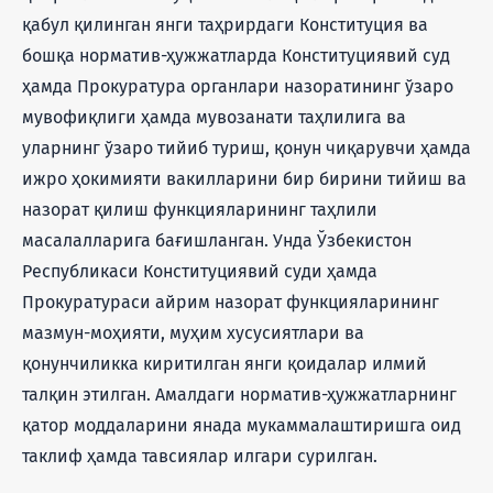
қабул қилинган янги таҳрирдаги Конституция ва
бошқа норматив-ҳужжатларда Конституциявий суд
ҳамда Прокуратура органлари назоратининг ўзаро
мувофиқлиги ҳамда мувозанати таҳлилига ва
уларнинг ўзаро тийиб туриш, қонун чиқарувчи ҳамда
ижро ҳокимияти вакилларини бир бирини тийиш ва
назорат қилиш функцияларининг таҳлили
масалалларига бағишланган. Унда Ўзбекистон
Республикаси Конституциявий суди ҳамда
Прокуратураси айрим назорат функцияларининг
мазмун-моҳияти, муҳим хусусиятлари ва
қонунчиликка киритилган янги қоидалар илмий
талқин этилган. Амалдаги норматив-ҳужжатларнинг
қатор моддаларини янада мукаммалаштиришга оид
таклиф ҳамда тавсиялар илгари сурилган.