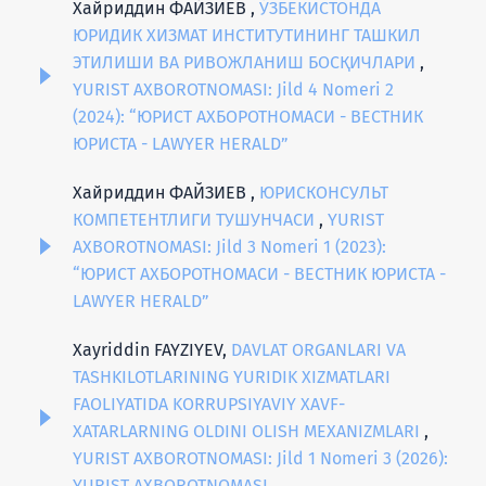
Хайриддин ФАЙЗИЕВ ,
ЎЗБЕКИСТОНДА
ЮРИДИК ХИЗМАТ ИНСТИТУТИНИНГ ТАШКИЛ
ЭТИЛИШИ ВА РИВОЖЛАНИШ БОСҚИЧЛАРИ
,
YURIST AXBOROTNOMASI: Jild 4 Nomeri 2
(2024): “ЮРИСТ АХБОРОТНОМАСИ - ВЕСТНИК
ЮРИСТА - LAWYER HERALD”
Хайриддин ФАЙЗИЕВ ,
ЮРИСКОНСУЛЬТ
КОМПЕТЕНТЛИГИ ТУШУНЧАСИ
,
YURIST
AXBOROTNOMASI: Jild 3 Nomeri 1 (2023):
“ЮРИСТ АХБОРОТНОМАСИ - ВЕСТНИК ЮРИСТА -
LAWYER HERALD”
Xayriddin FAYZIYEV,
DAVLAT ORGANLARI VA
TASHKILOTLARINING YURIDIK XIZMATLARI
FAOLIYATIDA KORRUPSIYAVIY XAVF-
XATARLARNING OLDINI OLISH MEXANIZMLARI
,
YURIST AXBOROTNOMASI: Jild 1 Nomeri 3 (2026):
YURIST AXBOROTNOMASI