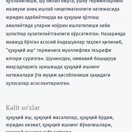
қўлланилиши, шу билан бирга, ушбу терминларнинг
мазмуни аниқ ишлаб чиқилмаганлиги натижасида
юридик адабиётларда ва ҳуқуқни қўллаш
амалиётида уларни ноўрин ишлатилиши каби
ҳолатлар кузатилаётганлиги кўрсатилган. Назарияда
мавжуд бўлган асосий ёндашувлар таҳлил қилиниб,
“ҳуқуқий иш” терминига муаллифлик таърифи
илгари сурилган. Шунингдек, оммавий бошқарув
мақсадларига эришишда ҳуқуқий ишнинг
натижалари ўта муҳим ҳисобланиши ҳақидаги
хулосалар асослантирилган.
Kalit so‘zlar
ҳуқуқий иш, ҳуқуқий масалалар, ҳуқуқий ёрдам,
юридик хизмат, ҳуқуқий ишнинг йўналишлари,