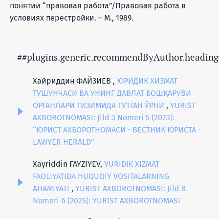
понятии “правовая работа”/Правовая работа в
условиях перестройки. – М., 1989.
##plugins.generic.recommendByAuthor.heading
Хайриддин ФАЙЗИЕВ ,
ЮРИДИК ХИЗМАТ
ТУШУНЧАСИ ВА УНИНГ ДАВЛАТ БОШҚАРУВИ
ОРГАНЛАРИ ТИЗИМИДА ТУТГАН ЎРНИ
,
YURIST
AXBOROTNOMASI: Jild 3 Nomeri 5 (2023):
“ЮРИСТ АХБОРОТНОМАСИ - ВЕСТНИК ЮРИСТА -
LAWYER HERALD”
Xayriddin FAYZIYEV,
YURIDIK XIZMAT
FAOLIYATIDA HUQUQIY VOSITALARNING
AHAMIYATI
,
YURIST AXBOROTNOMASI: Jild 8
Nomeri 6 (2025): YURIST AXBOROTNOMASI