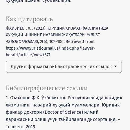
ҳуқуқий ишнинг субъектлари.
Как цитировать
ФАЙЗИЕВ , Х. . (2023). ЮРИДИК ХИЗМАТ ФАОЛИЯТИДА
ҲУҚУҚИЙ ИШНИНГ НАЗАРИЙ ЖИҲАТЛАРИ.
YURIST
AXBOROTNOMASI
,
2
(6), 102–106. Retrieved from
https://www.yuristjournal.uz/index.php/lawyer-
herald/article/view/677
Другие форматы библиографических ссылок
Библиографические ссылки
1. Отахонов Ф.Х. Ўзбекистон Республикасида юридик
хизматнинг назарий-ҳуқуқий муаммолари. Юридик
фанлар доктори (Doctor of Science) илмий
даражасини олиш учун тайёрланган диссертация. –
Тошкент, 2019