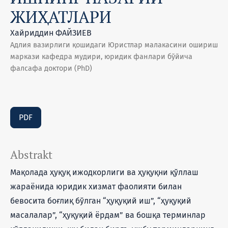
ЖИҲАТЛАРИ
Хайриддин ФАЙЗИЕВ
Адлия вазирлиги қошидаги Юристлар малакасини ошириш
маркази кафедра мудири, юридик фанлари бўйича
фалсафа доктори (PhD)
PDF
Abstrakt
Мақолада ҳуқуқ ижодкорлиги ва ҳуқуқни қўллаш
жараёнида юридик хизмат фаолияти билан
бевосита боғлиқ бўлган “ҳуқуқий иш”, “ҳуқуқий
масалалар”, “ҳуқуқий ёрдам” ва бошқа терминлар