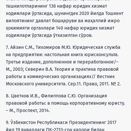
ташкилотларининг 138 нафар юридик хизмат
ходимлари ўртасида, шунингдек 2020 йилда Тошкент
вилоятининг давлат бошқаруви ва маҳаллий ижро
ҳокимияти органлари 140 нафар юридик хизмат
ходимлари ўртасида ўтказилган сўров.
7. Айзин С.М., Тихомиров М.Ю. Юридическая служба
на предприятии: настольная книга юрисконсульта.
Третье издание, дополненное и переработанное/–
М., 2003; Северин В.А. Теория и практика правовой
работы в коммерческих организациях// Вестник
Московского университета. Сер.11. Право, 2011. № 2.
8. Цветков И.В., Филиппова С.Ю. Организация
правовой работы: в помощь корпоративному юристу.
– М., Проспект, 2014.
9. Ўзбекистон Республикаси Президентининг 2017
йил 19 январдаги ПҚ–2733-сон қарори билан