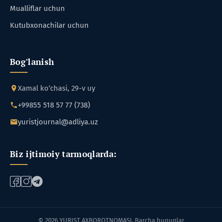
Mualliflar uchun
Kutubxonachilar uchun
Bog'lanish
Xamal ko‘chasi, 29-v uy
+99855 518 57 77 (738)
yuristjournal@adliya.uz
Biz ijtimoiy tarmoqlarda:
© 2026 YURIST AXBOROTNOMASI. Barcha huquqlar