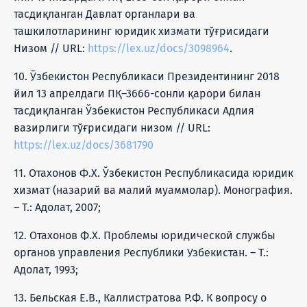
тасдиқланган Давлат органлари ва
ташкилотларининг юридик хизмати тўғрисидаги
Низом // URL:
https://lex.uz/docs/3098964
.
10. Ўзбекистон Республикаси Президентининг 2018
йил 13 апрелдаги ПҚ–3666-сонли қарори билан
тасдиқланган Ўзбекистон Республикаси Адлия
вазирлиги тўғрисидаги низом // URL:
https://lex.uz/docs/3681790
11. Отахонов Ф.Х. Ўзбекистон Республикасида юридик
хизмат (назарий ва малий муаммолар). Монография.
– Т.: Адолат, 2007;
12. Отахонов Ф.Х. Проблемы юридической службы
органов управления Республики Узбекистан. – Т.:
Адолат, 1993;
13. Бельская Е.В., Каллистратова Р.Ф. К вопросу о