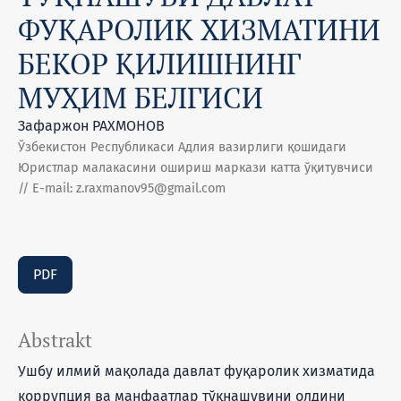
ФУҚАРОЛИК ХИЗМАТИНИ
БЕКОР ҚИЛИШНИНГ
МУҲИМ БЕЛГИСИ
Зафаржон РАХМОНОВ
Ўзбекистон Республикаси Адлия вазирлиги қошидаги
Юристлар малакасини ошириш маркази катта ўқитувчиси
// E-mail: z.raxmanov95@gmail.com
PDF
Abstrakt
Ушбу илмий мақолада давлат фуқаролик хизматида
коррупция ва манфаатлар тўқнашувини олдини