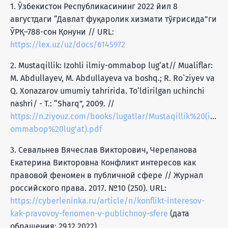
1. Ўзбекистон Республикасининг 2022 йил 8
августдаги “Давлат фуқаролик хизмати тўғрисида”ги
ЎРҚ–788-сон Қонуни // URL:
https://lex.uz/uz/docs/6145972
2. Mustaqillik: Izohli ilmiy-ommabop lug‘at// Mualiflar:
M. Abdullayev, M. Abdullayeva va boshq.; R. Ro`ziyev va
Q. Xonazarov umumiy tahririda. To‘ldirilgan uchinchi
nashri/ - T.: “Sharq”, 2009. //
https://n.ziyouz.com/books/lugatlar/Mustaqillik%20(izohl
ommabop%20lug'at).pdf
3. Севальнев Вячеслав Викторович, Черепанова
Екатерина Викторовна Конфликт интересов как
правовой феномен в публичной сфере // Журнал
российского права. 2017. №10 (250). URL:
https://cyberleninka.ru/article/n/konflikt-interesov-
kak-pravovoy-fenomen-v-publichnoy-sfere
(дата
обращения: 29.12.2022).