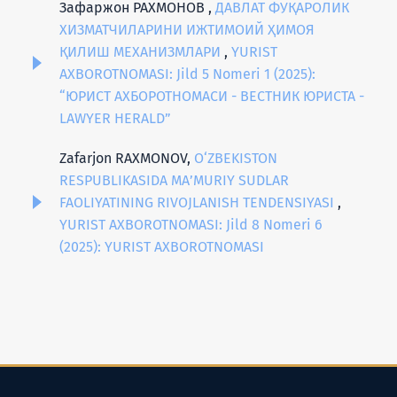
Зафаржон РАХМОНОВ ,
ДАВЛАТ ФУҚАРОЛИК
ХИЗМАТЧИЛАРИНИ ИЖТИМОИЙ ҲИМОЯ
ҚИЛИШ МEХАНИЗМЛАРИ
,
YURIST
AXBOROTNOMASI: Jild 5 Nomeri 1 (2025):
“ЮРИСТ АХБОРОТНОМАСИ - ВЕСТНИК ЮРИСТА -
LAWYER HERALD”
Zafarjon RAXMONOV,
O‘ZBEKISTON
RESPUBLIKASIDA MA’MURIY SUDLAR
FAOLIYATINING RIVOJLANISH TENDENSIYASI
,
YURIST AXBOROTNOMASI: Jild 8 Nomeri 6
(2025): YURIST AXBOROTNOMASI