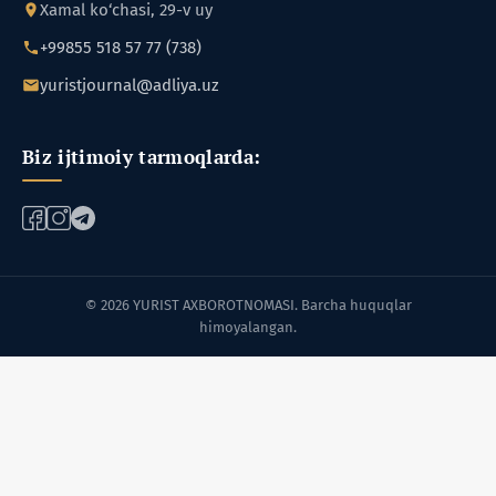
Xamal ko‘chasi, 29-v uy
+99855 518 57 77 (738)
yuristjournal@adliya.uz
Biz ijtimoiy tarmoqlarda:
© 2026 YURIST AXBOROTNOMASI. Barcha huquqlar
himoyalangan.