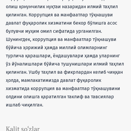
олиш қонунчилик нуқтаи назаридан илмий таҳлил
қилинган. Коррупция ва манфаатлар тўқнашуви
давлат фуқаролик хизматини бекор бўлишга асос
булувчи муҳим омил сифатида урганилган.
Шунингдек, коррупция ва манфаатлар тўқнашуви
бўйича ҳорижий ҳамда миллий олимларнинг
турлича қарашлари, ёндашувлари ҳамда уларнинг
ўз йўналишлари бўйича тушунишлари илмий таҳлил
қилинган. Ушбу таҳлил ва фикрлардан келиб чиққан
ҳолда, мамлакатимизда давлат фуқаролик
хизматида коррупция ва манфаатлар тўқнашувини
олдини олишга қаратилган таклиф ва тавсиялар
ишлаб чиқилган.
Kalit so‘zlar