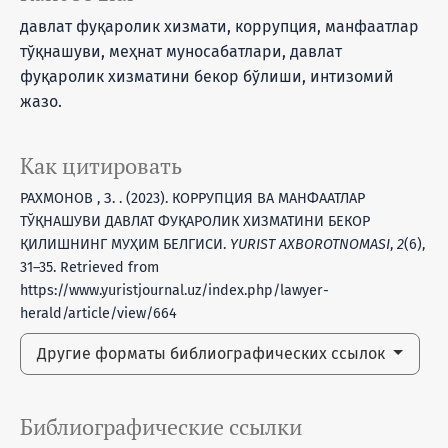
давлат фуқаролик хизмати, коррупция, манфаатлар
тўқнашуви, меҳнат муносабатлари, давлат
фуқаролик хизматини бекор бўлиши, интизомий
жазо.
Как цитировать
РАХМОНОВ , З. . (2023). КОРРУПЦИЯ ВА МАНФААТЛАР
ТЎҚНАШУВИ ДАВЛАТ ФУҚАРОЛИК ХИЗМАТИНИ БЕКОР
ҚИЛИШНИНГ МУҲИМ БЕЛГИСИ.
YURIST AXBOROTNOMASI
,
2
(6),
31–35. Retrieved from
https://www.yuristjournal.uz/index.php/lawyer-
herald/article/view/664
Другие форматы библиографических ссылок
Библиографические ссылки