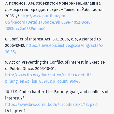
7. Исломов. З.М. Ўзбекистон модернизациялаш ва
демократик тараққиёт сари. – Тошкент: Ўзбекистон,
2005. //
http://www.parlib.uz/en-
US/Record/Details/86ade79b-359e-4052-8ce6-
1053dcc2a658#menu0
8. Conflict of Interest Act, S.C. 2006, c. 9, Assented to
2006-12-12.
https://laws-lois.justice.gc.ca/eng/acts/c-
36.65/
9. Act on Preventing the Conflict of Interest in Exercise
of Public Office. 2003-10-01.
http://www.ilo.org/dyn/natlex/natlex4.detail?
p_lang=en&p_isn=83910&p_count=96946
10. U.S. Code chapter 11 — Bribery, graft, and conflicts of
interest //
https://www.law.cornell.edu/uscode/text/18/part
I/chapter-1