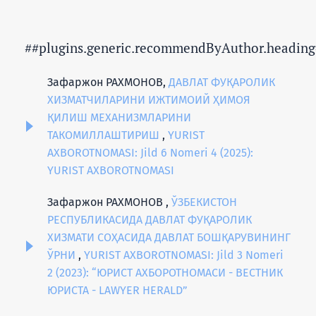
##plugins.generic.recommendByAuthor.heading
Зафаржон РАХМОНОВ,
ДАВЛАТ ФУҚАРОЛИК
ХИЗМАТЧИЛАРИНИ ИЖТИМОИЙ ҲИМОЯ
ҚИЛИШ МEХАНИЗМЛАРИНИ
ТАКОМИЛЛАШТИРИШ
,
YURIST
AXBOROTNOMASI: Jild 6 Nomeri 4 (2025):
YURIST AXBOROTNOMASI
Зафаржон РАХМОНОВ ,
ЎЗБЕКИСТОН
РЕСПУБЛИКАСИДА ДАВЛАТ ФУҚАРОЛИК
ХИЗМАТИ СОҲАСИДА ДАВЛАТ БОШҚАРУВИНИНГ
ЎРНИ
,
YURIST AXBOROTNOMASI: Jild 3 Nomeri
2 (2023): “ЮРИСТ АХБОРОТНОМАСИ - ВЕСТНИК
ЮРИСТА - LAWYER HERALD”