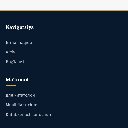
Navigatsiya
Jurnal haqida
Arxiv
Bog‘lanish
Ma'lumot
Для читателей
Mualliflar uchun
Kutubxonachilar uchun