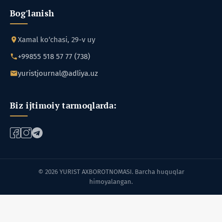
Bog'lanish
Xamal ko‘chasi, 29-v uy
+99855 518 57 77 (738)
yuristjournal@adliya.uz
Biz ijtimoiy tarmoqlarda:
© 2026 YURIST AXBOROTNOMASI. Barcha huquqlar
himoyalangan.