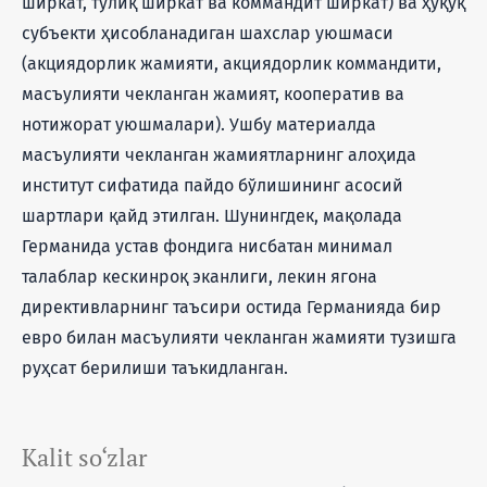
ширкат, тўлиқ ширкат ва коммандит ширкат) ва ҳуқуқ
субъекти ҳисобланадиган шахслар уюшмаси
(акциядорлик жамияти, акциядорлик коммандити,
масъулияти чекланган жамият, кооператив ва
нотижорат уюшмалари). Ушбу материалда
масъулияти чекланган жамиятларнинг алоҳида
институт сифатида пайдо бўлишининг асосий
шартлари қайд этилган. Шунингдек, мақолада
Германида устав фондига нисбатан минимал
талаблар кескинроқ эканлиги, лекин ягона
директивларнинг таъсири остида Германияда бир
евро билан масъулияти чекланган жамияти тузишга
руҳсат берилиши таъкидланган.
Kalit so‘zlar