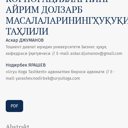
АЙРИМ ДОЛЗАРБ
МАСАЛАЛАРИНИНГҲУҚУҚ
ТАҲЛИЛИ
Аскар ДЖУМАНОВ
Тошкент давлат юридик университети Бизнес ҳуқуқ
кафедраси ўқитувчиси // E-mail: askar.djumanov@gmail.com
Нодирбек ЯРАШЕВ
«Uryu Itoga Tashkent» адвокатлик бюроси адвокати // E-
mail: yarashev.nodirbek@uryuitoga.com
PDF
Abstrakt