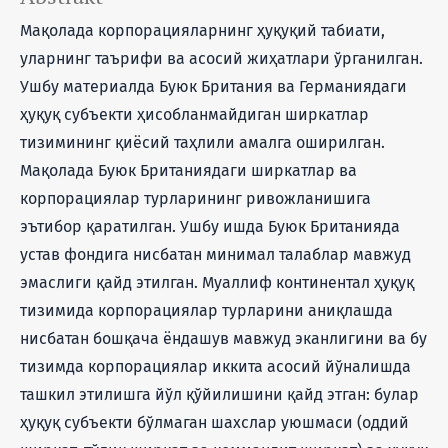
Мақолада корпорацияларнинг ҳуқуқий табиати,
уларнинг таърифи ва асосий жиҳатлари ўрганилган.
Ушбу материалда Буюк Британия ва Германиядаги
ҳуқуқ субъекти ҳисобланмайдиган ширкатлар
тизимининг қиёсий таҳлили амалга оширилган.
Мақолада Буюк Британиядаги ширкатлар ва
корпорациялар турларининг ривожланишига
эътибор қаратилган. Ушбу ишда Буюк Британияда
устав фондига нисбатан минимал талаблар мавжуд
эмаслиги қайд этилган. Муаллиф континентал ҳуқуқ
тизимида корпорациялар турларини аниқлашда
нисбатан бошқача ёндашув мавжуд эканлигини ва бу
тизимда корпорациялар иккита асосий йўналишда
ташкил этилишга йўл қўйилишини қайд этган: булар
ҳуқуқ субъекти бўлмаган шахслар уюшмаси (оддий