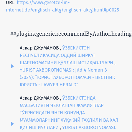
URL:
https://www.gesetze-im-
internet.de/englisch_aktg/englisch_aktg.html#p0025
##plugins.generic.recommendByAuthor.heading
Аскар ДЖУМАНОВ ,
ЎЗБЕКИСТОН
РЕСПУБЛИКАСИДА ОДДИЙ ШИРКАТ
ШАРТНОМАСИНИ ҚЎЛЛАШ ИСТИҚБОЛЛАРИ
,
YURIST AXBOROTNOMASI: Jild 4 Nomeri 3
(2024): “ЮРИСТ АХБОРОТНОМАСИ - ВЕСТНИК
ЮРИСТА - LAWYER HERALD”
Аскар ДЖУМАНОВ ,
ЎЗБЕКИСТОНДА
МАСЪУЛИЯТИ ЧЕКЛАНГАН ЖАМИЯТЛАР
ТЎҒРИСИДАГИ ЯНГИ ҚОНУНДА
МУАММОЛАРНИНГ ҲУҚУҚИЙ ТАҲЛИЛИ ВА ХАЛ
ҚИЛИШ ЙЎЛЛАРИ
,
YURIST AXBOROTNOMASI: