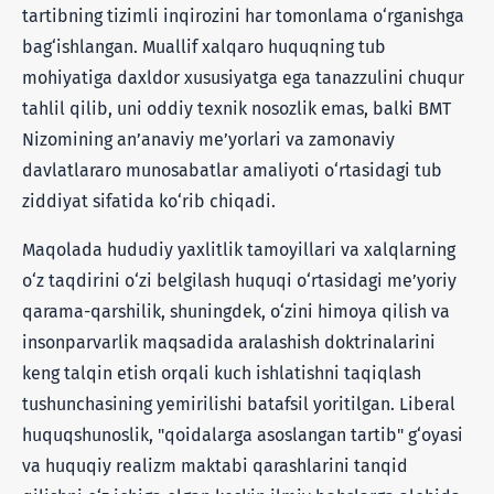
tartibning tizimli inqirozini har tomonlama o‘rganishga
bag‘ishlangan. Muallif xalqaro huquqning tub
mohiyatiga daxldor xususiyatga ega tanazzulini chuqur
tahlil qilib, uni oddiy texnik nosozlik emas, balki BMT
Nizomining an’anaviy me’yorlari va zamonaviy
davlatlararo munosabatlar amaliyoti o‘rtasidagi tub
ziddiyat sifatida ko‘rib chiqadi.
Maqolada hududiy yaxlitlik tamoyillari va xalqlarning
o‘z taqdirini o‘zi belgilash huquqi o‘rtasidagi me’yoriy
qarama-qarshilik, shuningdek, o‘zini himoya qilish va
insonparvarlik maqsadida aralashish doktrinalarini
keng talqin etish orqali kuch ishlatishni taqiqlash
tushunchasining yemirilishi batafsil yoritilgan. Liberal
huquqshunoslik, "qoidalarga asoslangan tartib" g‘oyasi
va huquqiy realizm maktabi qarashlarini tanqid