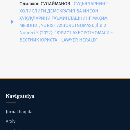
Одилжон СУЛАЙМАНОВ ,
СУДЬЯЛАРНИНГ
ХОЛИСЛИГИ ДЕМОКРАТИЯ ВА ИНСОН
ҲУҚУҚЛАРИНИ ТАЪМИНЛАШНИНГ МУҲИМ
МЕЗОНИ
,
YURIST AXBOROTNOMASI: Jild 2
Nomeri 5 (2022): “ЮРИСТ АХБОРОТНОМАСИ -
ВЕСТНИК ЮРИСТА - LAWYER HERALD”
Navigatsiya
Jurnal haqida
Arxiv