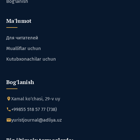
Bog‘lanish
Ma'lumot
Для читателей
Mualliflar uchun
Kutubxonachilar uchun
Bog'lanish
Xamal ko‘chasi, 29-v uy
+99855 518 57 77 (738)
yuristjournal@adliya.uz