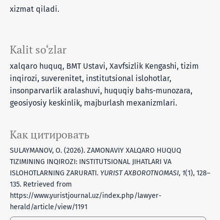
xizmat qiladi.
Kalit so‘zlar
xalqaro huquq, BMT Ustavi, Xavfsizlik Kengashi, tizim
inqirozi, suverenitet, institutsional islohotlar,
insonparvarlik aralashuvi, huquqiy bahs-munozara,
geosiyosiy keskinlik, majburlash mexanizmlari.
Как цитировать
SULAYMANOV, O. (2026). ZAMONAVIY XALQARO HUQUQ
TIZIMINING INQIROZI: INSTITUTSIONAL JIHATLARI VA
ISLOHOTLARNING ZARURATI.
YURIST AXBOROTNOMASI
,
1
(1), 128–
135. Retrieved from
https://www.yuristjournal.uz/index.php/lawyer-
herald/article/view/1191