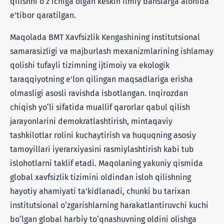
qilishni o‘z ichiga olgan keskin ilmiy bahslarga alohida
e’tibor qaratilgan.
Maqolada BMT Xavfsizlik Kengashining institutsional
samarasizligi va majburlash mexanizmlarining ishlamay
qolishi tufayli tizimning ijtimoiy va ekologik
taraqqiyotning e’lon qilingan maqsadlariga erisha
olmasligi asosli ravishda isbotlangan. Inqirozdan
chiqish yo‘li sifatida muallif qarorlar qabul qilish
jarayonlarini demokratlashtirish, mintaqaviy
tashkilotlar rolini kuchaytirish va huquqning asosiy
tamoyillari iyerarxiyasini rasmiylashtirish kabi tub
islohotlarni taklif etadi. Maqolaning yakuniy qismida
global xavfsizlik tizimini oldindan isloh qilishning
hayotiy ahamiyati ta’kidlanadi, chunki bu tarixan
institutsional o‘zgarishlarning harakatlantiruvchi kuchi
bo‘lgan global harbiy to‘qnashuvning oldini olishga