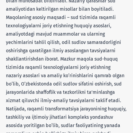
bilan munosabat bildiriladi. Nazariy qarashlar sud
amaliyotidan keltirilgan misollar bilan boyitiladi.
Maqolaning asosiy maqsadi – sud tizimida raqamli
texnologiyalarni joriy etishning huquqiy asoslari,
amaliyotdagi mavjud muammolar va ularning
yechimlarini tahlil qilish, odil sudlov samaradorligini
oshirishga qaratilgan ilmiy asoslangan tavsiyalarni
shakllantirishdan iborat. Mazkur maqola sud-huquq
tizimida raqamli texnologiyalarni joriy etishning
nazariy asoslari va amaliy ko‘rinishlarini qamrab olgan
bo‘lib, O‘zbekistonda odil sudlov sifatini oshirish, sud
jarayonlarida shaffoflik va tezkorlikni ta’minlashga
xizmat qiluvchi ilmiy-amaliy tavsiyalarni taklif etadi.
Natijada, raqamli transformatsiya jarayonining huquqiy,
tashkiliy va ijtimoiy jihatlari kompleks yondashuv
asosida yoritilgan bo‘lib, sudlar faoliyatining yanada