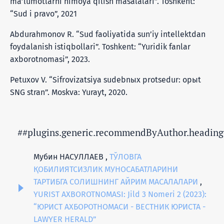
ma’lumotlarni himoya qilish masalalari”. Toshkent:
“Sud i pravo”, 2021
Abdurahmonov R. “Sud faoliyatida sun’iy intellektdan
foydalanish istiqbollari”. Toshkent: “Yuridik fanlar
axborotnomasi”, 2023.
Petuxov V. “Sifrovizatsiya sudebnыx protsedur: opыt
SNG stran”. Moskva: Yurayt, 2020.
##plugins.generic.recommendByAuthor.heading
Мубин НАСУЛЛАЕВ ,
ТЎЛОВГА
ҚОБИЛИЯТСИЗЛИК МУНОСАБАТЛАРИНИ
ТАРТИБГА СОЛИШНИНГ АЙРИМ МАСАЛАЛАРИ
,
YURIST AXBOROTNOMASI: Jild 3 Nomeri 2 (2023):
“ЮРИСТ АХБОРОТНОМАСИ - ВЕСТНИК ЮРИСТА -
LAWYER HERALD”