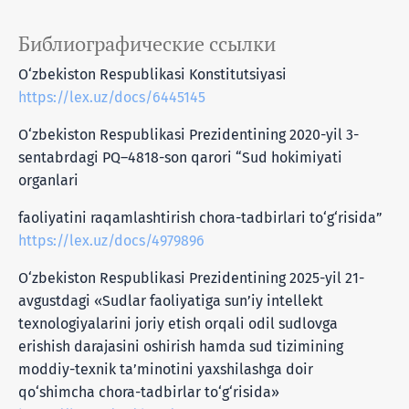
Библиографические ссылки
O‘zbekiston Respublikasi Konstitutsiyasi
https://lex.uz/docs/6445145
O‘zbekiston Respublikasi Prezidentining 2020-yil 3-
sentabrdagi PQ–4818-son qarori “Sud hokimiyati
organlari
faoliyatini raqamlashtirish chora-tadbirlari to‘g‘risida”
https://lex.uz/docs/4979896
O‘zbekiston Respublikasi Prezidentining 2025-yil 21-
avgustdagi «Sudlar faoliyatiga sun’iy intellekt
texnologiyalarini joriy etish orqali odil sudlovga
erishish darajasini oshirish hamda sud tizimining
moddiy-texnik ta’minotini yaxshilashga doir
qo‘shimcha chora-tadbirlar to‘g‘risida»