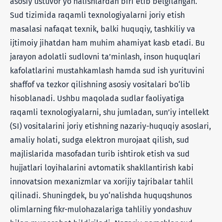
asosiy ustuvor yo‘nalishlardan biri etib belgilangan.
Sud tizimida raqamli texnologiyalarni joriy etish
masalasi nafaqat texnik, balki huquqiy, tashkiliy va
ijtimoiy jihatdan ham muhim ahamiyat kasb etadi. Bu
jarayon adolatli sudlovni ta’minlash, inson huquqlari
kafolatlarini mustahkamlash hamda sud ish yurituvini
shaffof va tezkor qilishning asosiy vositalari bo‘lib
hisoblanadi. Ushbu maqolada sudlar faoliyatiga
raqamli texnologiyalarni, shu jumladan, sun’iy intellekt
(SI) vositalarini joriy etishning nazariy-huquqiy asoslari,
amaliy holati, sudga elektron murojaat qilish, sud
majlislarida masofadan turib ishtirok etish va sud
hujjatlari loyihalarini avtomatik shakllantirish kabi
innovatsion mexanizmlar va xorijiy tajribalar tahlil
qilinadi. Shuningdek, bu yo‘nalishda huquqshunos
olimlarning fikr-mulohazalariga tahliliy yondashuv