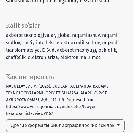
samarali va ochiq bo‘lishiga ilmiy hissa qo‘shadi.
Kalit so‘zlar
axborot texnologiyalar, global raqamlashuv, raqamli
sudlov, sun’iy intellekt, elektron odil sudlov, raqamli
transformatsiya, E-Sud, axborot maxfiyligi, ochiqlik,
shaffoflik, elektron ariza, elektron ma’lumot.
Как цитировать
NASULLAYEV , M. (2025). SUDLAR FAOLIYATIDA RAQAMLI
TEXNOLOGIYALARNI JORIY ETISH MASALALARI.
YURIST
AXBOROTNOMASI
,
8
(6), 112–119. Retrieved from
https://www.yuristjournal.uz/index.php/lawyer-
herald/article/view/1167
Другие форматы библиографических ссылок