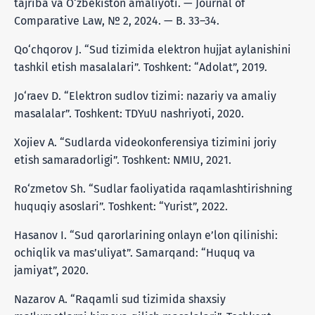
tajriba va O‘zbekiston amaliyoti. — Journal of
Comparative Law, № 2, 2024. — B. 33–34.
Qo‘chqorov J. “Sud tizimida elektron hujjat aylanishini
tashkil etish masalalari”. Toshkent: “Adolat”, 2019.
Jo‘raev D. “Elektron sudlov tizimi: nazariy va amaliy
masalalar”. Toshkent: TDYuU nashriyoti, 2020.
Xojiev A. “Sudlarda videokonferensiya tizimini joriy
etish samaradorligi”. Toshkent: NMIU, 2021.
Ro‘zmetov Sh. “Sudlar faoliyatida raqamlashtirishning
huquqiy asoslari”. Toshkent: “Yurist”, 2022.
Hasanov I. “Sud qarorlarining onlayn e’lon qilinishi:
ochiqlik va mas’uliyat”. Samarqand: “Huquq va
jamiyat”, 2020.
Nazarov A. “Raqamli sud tizimida shaxsiy