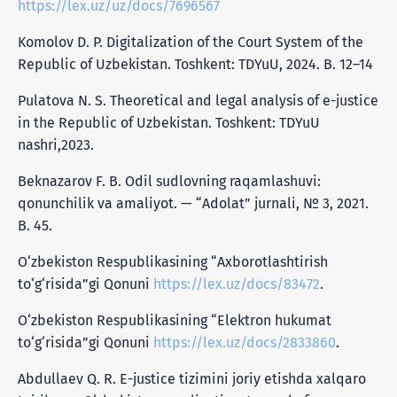
https://lex.uz/uz/docs/7696567
Komolov D. P. Digitalization of the Court System of the
Republic of Uzbekistan. Toshkent: TDYuU, 2024. B. 12–14
Pulatova N. S. Theoretical and legal analysis of e-justice
in the Republic of Uzbekistan. Toshkent: TDYuU
nashri,2023.
Beknazarov F. B. Odil sudlovning raqamlashuvi:
qonunchilik va amaliyot. — “Adolat” jurnali, № 3, 2021.
B. 45.
O‘zbekiston Respublikasining “Axborotlashtirish
to‘g‘risida”gi Qonuni
https://lex.uz/docs/83472
.
O‘zbekiston Respublikasining “Elektron hukumat
to‘g‘risida”gi Qonuni
https://lex.uz/docs/2833860
.
Abdullaev Q. R. E-justice tizimini joriy etishda xalqaro