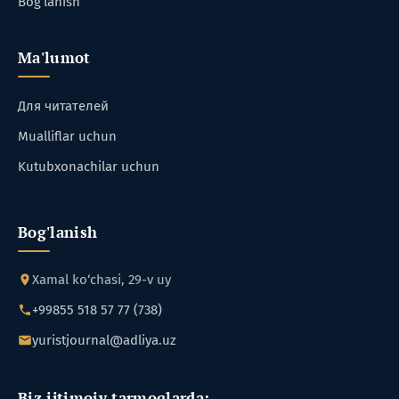
Bog‘lanish
Ma'lumot
Для читателей
Mualliflar uchun
Kutubxonachilar uchun
Bog'lanish
Xamal ko‘chasi, 29-v uy
+99855 518 57 77 (738)
yuristjournal@adliya.uz
Biz ijtimoiy tarmoqlarda: