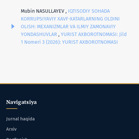
Mubin NASULLAYEV ,
IQTISODIY SOHADA
KORRUPSIYAVIY XAVF-XATARLARNING OLDINI
OLISH: MEXANIZMLAR VA ILMIY ZAMONAVIY
YONDASHUVLAR
,
YURIST AXBOROTNOMASI: Jild
1 Nomeri 3 (2026): YURIST AXBOROTNOMASI
Navigatsiya
Jurnal haqida
Arxiv