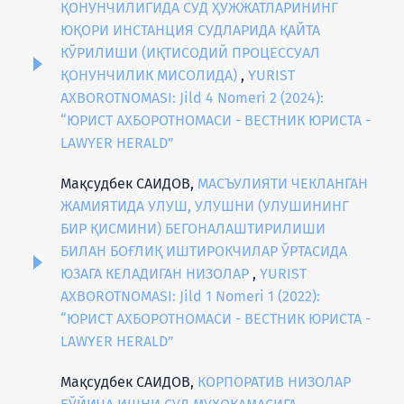
ҚОНУНЧИЛИГИДА СУД ҲУЖЖАТЛАРИНИНГ
ЮҚОРИ ИНСТАНЦИЯ СУДЛАРИДА ҚАЙТА
КЎРИЛИШИ (ИҚТИСОДИЙ ПРОЦЕССУАЛ
ҚОНУНЧИЛИК МИСОЛИДА)
,
YURIST
AXBOROTNOMASI: Jild 4 Nomeri 2 (2024):
“ЮРИСТ АХБОРОТНОМАСИ - ВЕСТНИК ЮРИСТА -
LAWYER HERALD”
Мақсудбек САИДОВ,
МАСЪУЛИЯТИ ЧЕКЛАНГАН
ЖАМИЯТИДА УЛУШ, УЛУШНИ (УЛУШИНИНГ
БИР ҚИСМИНИ) БЕГОНАЛАШТИРИЛИШИ
БИЛАН БОҒЛИҚ ИШТИРОКЧИЛАР ЎРТАСИДА
ЮЗАГА КЕЛАДИГАН НИЗОЛАР
,
YURIST
AXBOROTNOMASI: Jild 1 Nomeri 1 (2022):
“ЮРИСТ АХБОРОТНОМАСИ - ВЕСТНИК ЮРИСТА -
LAWYER HERALD”
Мақсудбек САИДОВ,
КОРПОРАТИВ НИЗОЛАР