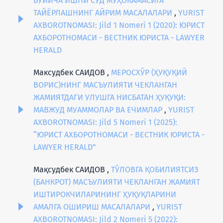
БЎЙИЧА ИШНИ СУД МУҲОКАМАСИГА
ТАЙЁРЛАШНИНГ АЙРИМ МАСАЛАЛАРИ
,
YURIST
AXBOROTNOMASI: Jild 1 Nomeri 1 (2020): ЮРИСТ
АХБОРОТНОМАСИ - ВЕСТНИК ЮРИСТА - LAWYER
HERALD
Максудбек САИДОВ ,
МЕРОСХЎР (ҲУҚУҚИЙ
ВОРИС)НИНГ МАСЪУЛИЯТИ ЧЕКЛАНГАН
ЖАМИЯТДАГИ УЛУШГА НИСБАТАН ҲУҚУҚИ:
МАВЖУД МУАММОЛАР ВА ЕЧИМЛАР
,
YURIST
AXBOROTNOMASI: Jild 5 Nomeri 1 (2025):
“ЮРИСТ АХБОРОТНОМАСИ - ВЕСТНИК ЮРИСТА -
LAWYER HERALD”
Мақсудбек САИДОВ ,
ТЎЛОВГА ҚОБИЛИЯТСИЗ
(БАНКРОТ) МАСЪУЛИЯТИ ЧЕКЛАНГАН ЖАМИЯТ
ИШТИРОКЧИЛАРИНИНГ ҲУҚУҚЛАРИНИ
АМАЛГА ОШИРИШ МАСАЛАЛАРИ
,
YURIST
AXBOROTNOMASI: Jild 2 Nomeri 5 (2022):