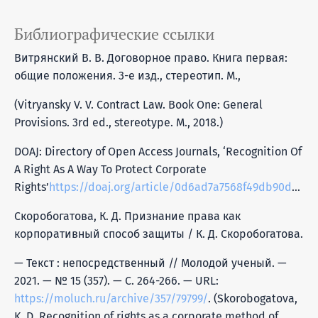
Библиографические ссылки
Витрянский В. В. Договорное право. Книга первая:
общие положения. 3-е изд., стереотип. М.,
(Vitryansky V. V. Contract Law. Book One: General
Provisions. 3rd ed., stereotype. M., 2018.)
DOAJ: Directory of Open Access Journals, ‘Recognition Of
A Right As A Way To Protect Corporate
Rights’
https://doaj.org/article/0d6ad7a7568f49db90db3718ecc0fbb2
Скоробогатова, К. Д. Признание права как
корпоративный способ защиты / К. Д. Скоробогатова.
— Текст : непосредственный // Молодой ученый. —
2021. — № 15 (357). — С. 264-266. — URL:
https://moluch.ru/archive/357/79799/
. (Skorobogatova,
K. D. Recognition of rights as a corporate method of