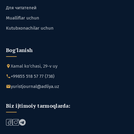
Для читателей
Mualliflar uchun
Kutubxonachilar uchun
Bog'lanish
Xamal ko‘chasi, 29-v uy
+99855 518 57 77 (738)
yuristjournal@adliya.uz
Biz ijtimoiy tarmoqlarda: