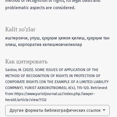
method of recognition of rights, its legal basis and
problematic aspects are considered.
Kalit so‘zlar
иштирокчи, улуш, ҳуқуқни ҳимоя қилиш, ҳуқуқни тан
олиш, корпоратив келишмовчиликлар
Как цитировать
Saidov, M. (2025). SOME ISSUES OF APPLICATION OF THE
METHOD OF RECOGNITION OF RIGHTS IN PROTECTION OF
CORPORATE RIGHTS (ON THE EXAMPLE OF A LIMITED LIABILITY
COMPANY).
YURIST AXBOROTNOMASI
,
6
(4), 115–120. Retrieved
from https://www.yuristjournal.uz/index.php/lawyer-
herald/article/view/1132
Другие форматы библиографических ссылок