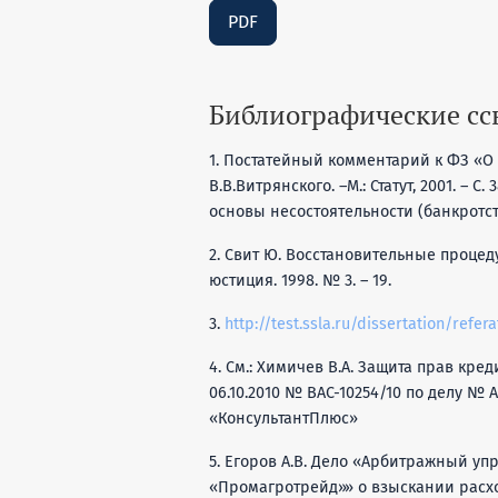
PDF
Библиографические с
1. Постатейный комментарий к ФЗ «О 
В.В.Витрянского. –М.: Статут, 2001. – С
основы несостоятельности (банкротства
2. Свит Ю. Восстановительные проце
юстиция. 1998. № 3. – 19.
3.
http://test.ssla.ru/dissertation/refer
4. См.: Химичев В.А. Защита прав кре
06.10.2010 № ВАС-10254/10 по делу № 
«КонсультантПлюс»
5. Егоров А.В. Дело «Арбитражный у
«Промагротрейд»» о взыскании расход