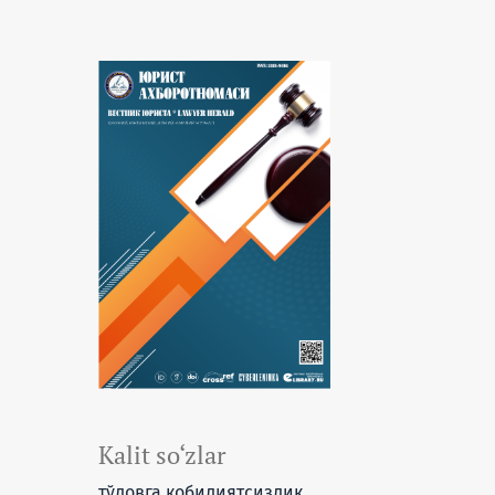
Kalit so‘zlar
тўловга қобилиятсизлик