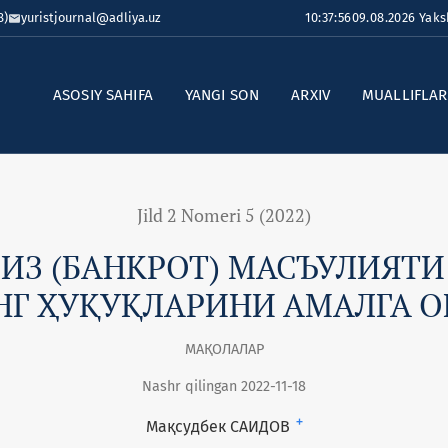
8)
yuristjournal@adliya.uz
10:37:56
09.08.2026 Yak
ASOSIY SAHIFA
YANGI SON
ARXIV
MUALLIFLA
Jild 2 Nomeri 5 (2022)
ИЗ (БАНКРОТ) МАСЪУЛИЯТ
Г ҲУҚУҚЛАРИНИ АМАЛГА 
МАҚОЛАЛАР
Nashr qilingan 2022-11-18
+
Мақсудбек САИДОВ