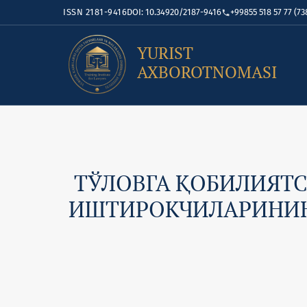
ISSN 2181-9416
DOI: 10.34920/2187-9416
+99855 518 57 77 (73
YURIST
AXBOROTNOMASI
ТЎЛОВГА ҚОБИЛИЯТС
ИШТИРОКЧИЛАРИНИН