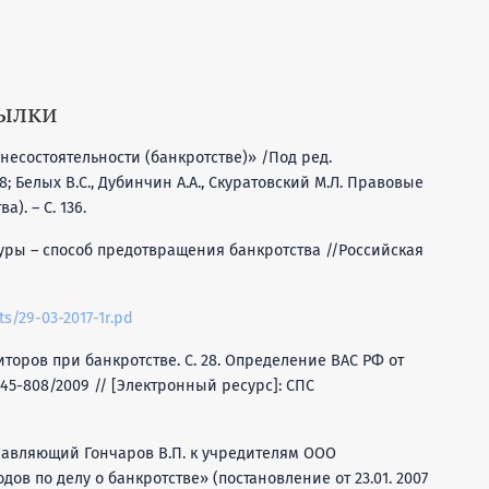
сылки
несостоятельности (банкротстве)» /Под ред.
. 38; Белых В.С., Дубинчин А.А., Скуратовский М.Л. Правовые
). – С. 136.
дуры – способ предотвращения банкротства //Российская
ats/29-03-2017-1r.pd
диторов при банкротстве. С. 28. Определение ВАС РФ от
А45-808/2009 // [Электронный ресурс]: СПС
правляющий Гончаров В.П. к учредителям ООО
ов по делу о банкротстве» (постановление от 23.01. 2007