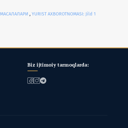
 МАСАЛАЛАРИ
,
YURIST AXBOROTNOMASI: Jild 1
Biz ijtimoiy tarmoqlarda: