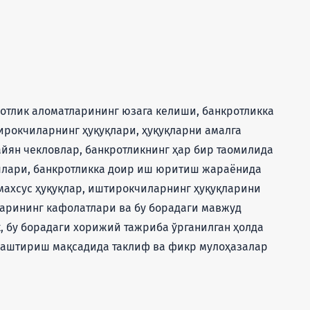
отлик аломатларининг юзага келиши, банкротликка
рокчиларнинг ҳуқуқлари, ҳуқуқларни амалга
йян чекловлар, банкротликнинг ҳар бир таомилида
шлари, банкротликка доир иш юритиш жараёнида
махсус ҳуқуқлар, иштирокчиларнинг ҳуқуқларини
арининг кафолатлари ва бу борадаги мавжуд
, бу борадаги хорижий тажриба ўрганилган ҳолда
лаштириш мақсадида таклиф ва фикр мулоҳазалар