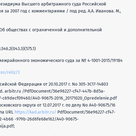
резидиума Высшего арбитражного суда Российской
за 2007 год с комментариями / под ред. А.А. Иванова. М.,
а «Об обществах с ограниченной и дополнительной
46.2(043.3)(575.1)
межрайонного экономического суда за № 4-1001-2015/19184
ss/reliz/3
ийской Федерации от 20.10.2017 г. No 305-ЭС17-14803
d. arbitr.ru /PdfDocument/56e96227-cf47-447b-8d5a-
7-c69decf09460/A40-90675-2016_20171020_Opredelenie.pdf
овского округа от 12.07.2017 г. по делу No А40-90675/16
упа URL
https://kad.arbitr.ru/
PdfDocument/56e96227-cf47-
2-4b66 -979b-26d6fe68e162/A40-90675-
ija.pdf;