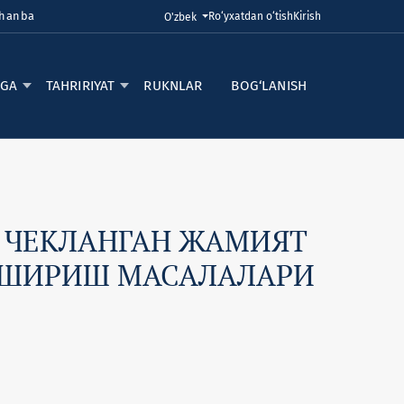
shanba
Ro‘yxatdan o‘tish
Kirish
Tilni o'zgartirish. Joriy til:
O'zbek
RGA
TAHRIRIYAT
RUKNLAR
BOG‘LANISH
И ЧЕКЛАНГАН ЖАМИЯТ
ОШИРИШ МАСАЛАЛАРИ