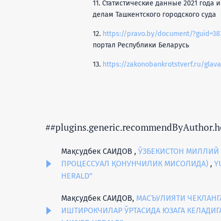
11. Статистические данные 2021 года
делам Ташкентского городского суда
12.
https://pravo.by/document/?guid=3
портал Республики Беларусь
13.
https://zakonobankrotstverf.ru/glava
##plugins.generic.recommendByAuthor.h
Мақсудбек САИДОВ ,
ЎЗБЕКИСТОН МИЛЛИЙ
ПРОЦЕССУАЛ ҚОНУНЧИЛИК МИСОЛИДА)
,
Y
HERALD”
Мақсудбек САИДОВ,
МАСЪУЛИЯТИ ЧЕКЛАНГ
ИШТИРОКЧИЛАР ЎРТАСИДА ЮЗАГА КЕЛАДИ