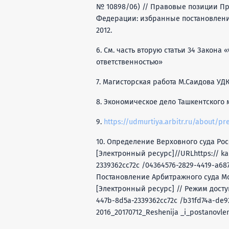
№ 10898/06) // Правовые позиции П
Федерации: избранные постановления 
2012.
6. См. часть вторую статьи 34 Закон
ответственностью»
7. Магисторская работа М.Саидова УДК:3
8. Экономическое дело Ташкентского 
9.
https://udmurtiya.arbitr.ru/about/pre
10. Определение Верховного суда Росс
[Электронный ресурс]//URLhttps:// ka
2339362cc72c /04364576-2829-4419-a68
Постановление Арбитражного суда Моск
[Электронный ресурс] // Режим дост
447b-8d5a-2339362cc72c /b31fd74a-de9
2016_20170712_Reshenija _i_postanovlen