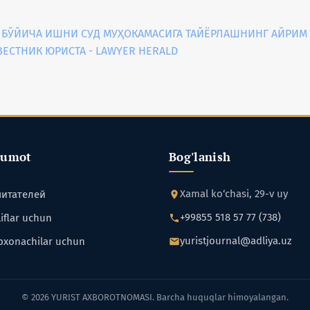
 БЎЙИЧА ИШНИ СУД МУҲОКАМАСИГА ТАЙЁРЛАШНИНГ АЙРИМ
 ВЕСТНИК ЮРИСТА - LAWYER HERALD
lumot
Bog'lanish
Xamal ko‘chasi, 29-v uy
читателей
+99855 518 57 77 (738)
iflar uchun
yuristjournal@adliya.uz
bxonachilar uchun
© 2026 YURIST AXBOROTNOMASI. Barcha huquqlar himoyalangan.