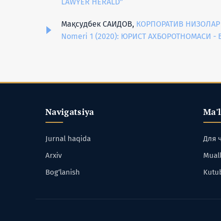
LAWYER HERALD”
Мақсудбек САИДОВ,
КОРПОРАТИВ НИЗОЛАР
Nomeri 1 (2020): ЮРИСТ АХБОРОТНОМАСИ -
Navigatsiya
Ma'
Jurnal haqida
Для 
Arxiv
Muall
Bog‘lanish
Kutu