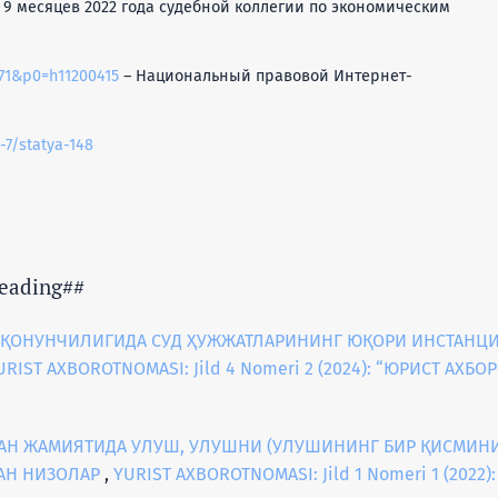
 и 9 месяцев 2022 года судебной коллегии по экономическим
871&p0=h11200415
– Национальный правовой Интернет-
-7/statya-148
eading##
 ҚОНУНЧИЛИГИДА СУД ҲУЖЖАТЛАРИНИНГ ЮҚОРИ ИНСТАНЦИ
URIST AXBOROTNOMASI: Jild 4 Nomeri 2 (2024): “ЮРИСТ АХБ
АН ЖАМИЯТИДА УЛУШ, УЛУШНИ (УЛУШИНИНГ БИР ҚИСМИН
ГАН НИЗОЛАР
,
YURIST AXBOROTNOMASI: Jild 1 Nomeri 1 (202