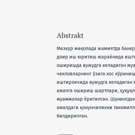
Abstrakt
Мазкур мақолада жамиятда банкр
доир иш юритиш жараёнида ишти
оширишда вужудга келадиган муа
чекловларнинг ўзига хос кўрини
иштирокчида вужудга келадиган 
амалга ошириш шартлари, ҳуқуқл
муаммолар ёритилган. Шунингдек
амалдаги қонунчиликни такомил
билдирилган.