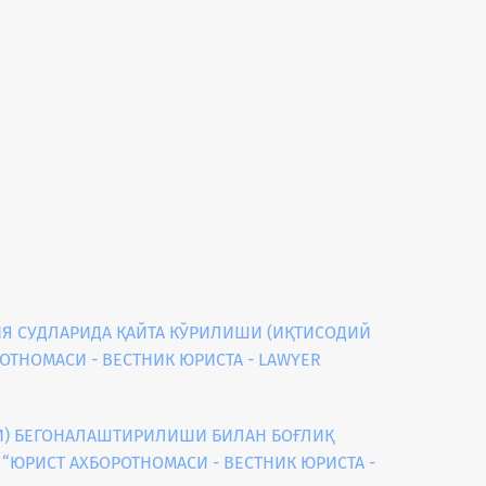
Я СУДЛАРИДА ҚАЙТА КЎРИЛИШИ (ИҚТИСОДИЙ
ОРОТНОМАСИ - ВЕСТНИК ЮРИСТА - LAWYER
И) БЕГОНАЛАШТИРИЛИШИ БИЛАН БОҒЛИҚ
2): “ЮРИСТ АХБОРОТНОМАСИ - ВЕСТНИК ЮРИСТА -