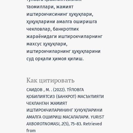
таомиллари, жамият
иштирокчисининг ҳуқуқлари,
ҳуқуқларини амалга оширишга
чекловлар, банкротлик
жараёнидаги иштирокчиларнинг
махсус ҳуқуқлари,
иштирокчиларнинг ҳуқуқларини
суд орқали ҳимоя қилиш.
Как цитировать
САИДОВ , М. . (2022). ТЎЛОВГА
ҚОБИЛИЯТСИЗ (БАНКРОТ) МАСЪУЛИЯТИ
ЧЕКЛАНГАН ЖАМИЯТ
ИШТИРОКЧИЛАРИНИНГ ҲУҚУҚЛАРИНИ
АМАЛГА ОШИРИШ МАСАЛАЛАРИ.
YURIST
AXBOROTNOMASI
,
2
(5), 75–83. Retrieved
from