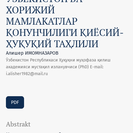
ХОРИЖИЙ
МАМЛАКАТЛАР
ҚОНУНЧИЛИГИ ҚИЁСИЙ-
ҲУҚУҚИЙ ТАҲЛИЛИ
Алишер ИМОМНАЗАРОВ
Ўзбекистон Республикаси Ҳуқуқни муҳофаза қилиш
академияси мустақил изланувчиси (PhD) E-mail:
i.alisher1982@mail.ru
PDF
Abstrakt