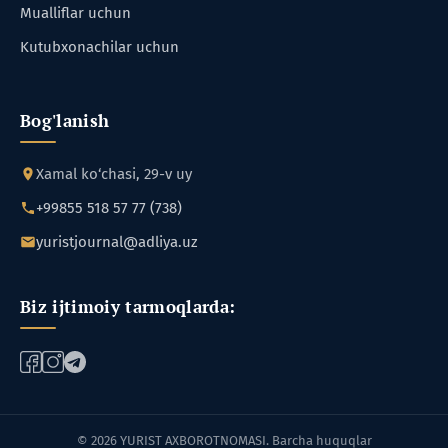
Mualliflar uchun
Kutubxonachilar uchun
Bog'lanish
Xamal ko‘chasi, 29-v uy
+99855 518 57 77 (738)
yuristjournal@adliya.uz
Biz ijtimoiy tarmoqlarda:
© 2026 YURIST AXBOROTNOMASI. Barcha huquqlar