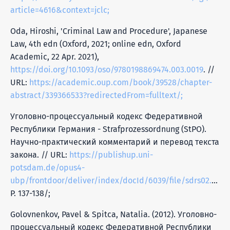
article=4616&context=jclc;
Oda, Hiroshi, 'Criminal Law and Procedure', Japanese
Law, 4th edn (Oxford, 2021; online edn, Oxford
Academic, 22 Apr. 2021),
https://doi.org/10.1093/oso/9780198869474.003.0019
. //
URL:
https://academic.oup.com/book/39528/chapter-
abstract/339366533?redirectedFrom=fulltext/;
Уголовно-процессуальный кодекс Федеративной
Республики Германия - Strafprozessordnung (StPO).
Научно-практический комментарий и перевод текста
закона. // URL:
https://publishup.uni-
potsdam.de/opus4-
ubp/frontdoor/deliver/index/docId/6039/file/sdrs02.pdf
.
P. 137-138/;
Golovnenkov, Pavel & Spitca, Natalia. (2012). Уголовно-
процессуальный кодекс Федеративной Республики