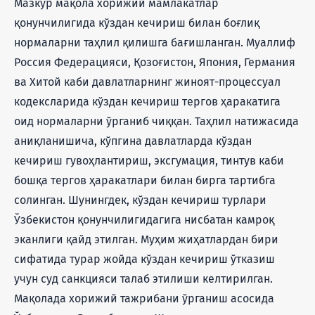
Мазкур мақола хорижий мамлакатлар
қонунчилигида кўздан кечириш билан боғлиқ
нормаларни таҳлил қилишга бағишланган. Муаллиф
Россия Федерацияси, Қозоғистон, Япония, Германия
ва Хитой каби давлатларнинг жиноят-процессуал
кодексларида кўздан кечириш тергов ҳаракатига
оид нормаларни ўрганиб чиққан. Таҳлил натижасида
аниқланишича, кўпгина давлатларда кўздан
кечириш гувоҳлантириш, эксгумация, тинтув каби
бошқа тергов ҳаракатлари билан бирга тартибга
солинган. Шунингдек, кўздан кечириш турлари
Ўзбекистон қонунчилигидагига нисбатан камроқ
эканлиги қайд этилган. Муҳим жиҳатлардан бири
сифатида турар жойда кўздан кечириш ўтказиш
учун суд санкцияси талаб этилиши келтирилган.
Мақолада хорижий тажрибани ўрганиш асосида