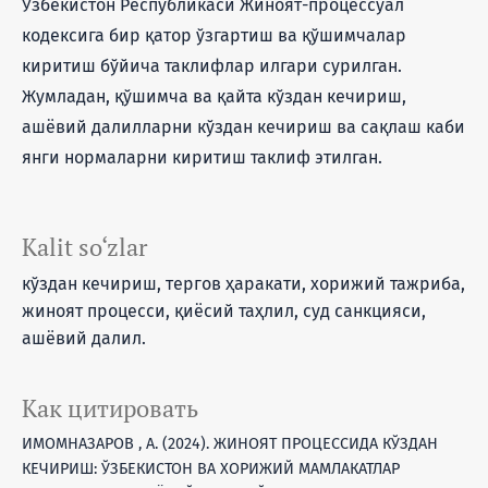
Ўзбекистон Республикаси Жиноят-процессуал
кодексига бир қатор ўзгартиш ва қўшимчалар
киритиш бўйича таклифлар илгари сурилган.
Жумладан, қўшимча ва қайта кўздан кечириш,
ашёвий далилларни кўздан кечириш ва сақлаш каби
янги нормаларни киритиш таклиф этилган.
Kalit so‘zlar
кўздан кечириш, тергов ҳаракати, хорижий тажриба,
жиноят процесси, қиёсий таҳлил, суд санкцияси,
ашёвий далил.
Как цитировать
ИМОМНАЗАРОВ , А. (2024). ЖИНОЯТ ПРОЦЕССИДА КЎЗДАН
КЕЧИРИШ: ЎЗБЕКИСТОН ВА ХОРИЖИЙ МАМЛАКАТЛАР