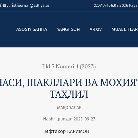
8)
yuristjournal@adliya.uz
22:41:45
06.08.2026 Pay
ASOSIY SAHIFA
YANGI SON
ARXIV
MUALLIFLA
Jild 3 Nomeri 4 (2023)
АСИ, ШАКЛЛАРИ ВА МОҲИЯ
ТАҲЛИЛ
МАҚОЛАЛАР
Nashr qilingan 2023-09-27
+
Ифтихор КАРИМОВ