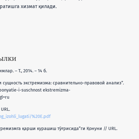
ратишга хизмат қилади.
сылки
лар. – Т., 2014. – 14 б.
е и сущность экстремизма: сравнительно-правовой анализ”.
onyatie-i-suschnost ekstremizma-
gl=ru
 URL.
ng_izohli_lugati/%20E.pdf
тремизмга қарши курашиш тўғрисида”ги Қонуни // URL.