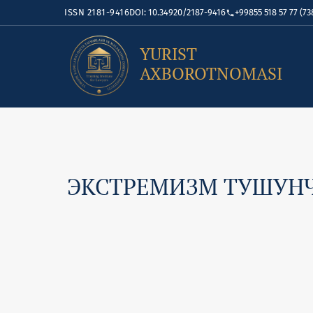
ISSN 2181-9416
DOI: 10.34920/2187-9416
+99855 518 57 77 (73
YURIST
AXBOROTNOMASI
ЭКСТРЕМИЗМ ТУШУНЧ