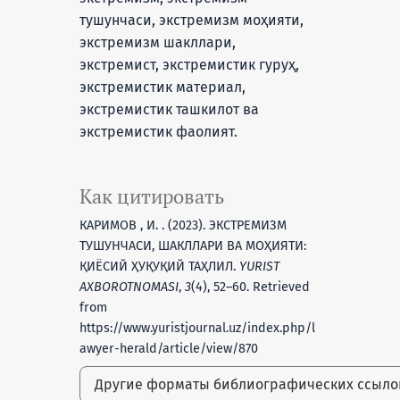
тушунчаси, экстремизм моҳияти,
экстремизм шакллари,
экстремист, экстремистик гуруҳ,
экстремистик материал,
экстремистик ташкилот ва
экстремистик фаолият.
Как цитировать
КАРИМОВ , И. . (2023). ЭКСТРЕМИЗМ
ТУШУНЧАСИ, ШАКЛЛАРИ ВА МОҲИЯТИ:
ҚИЁСИЙ ҲУҚУҚИЙ ТАҲЛИЛ.
YURIST
AXBOROTNOMASI
,
3
(4), 52–60. Retrieved
from
https://www.yuristjournal.uz/index.php/l
awyer-herald/article/view/870
Другие форматы библиографических ссыл