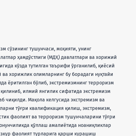
м сўзининг тушунчаси, моҳияти, унинг
латлар ҳамдўстлиги (МДҲ) давлатлари ва хорижий
игида кўзда тутилган таърифи ўрганилиб, қиёсий
й ва хорижлик олимларнинг бу борадаги нуқтайи
да ёритилган бўлиб, экстремизмнинг терроризм
 қилиниб, илмий янгилик сифатида экстремизм
б чиқилди. Мақола келгусида экстремизм ва
ларни тўғри квалификация қилиш, экстремизм,
истик фаолият ва терроризм тушунчаларини тўғри
қонунчиликда қўллаш амалиётида ноаниқликлар
азкур фаолият турларига қарши курашиш