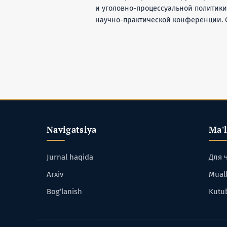
и уголовно-процессуальной политик
научно-практической конференции. Ом
Navigatsiya
Ma'
Jurnal haqida
Для 
Arxiv
Muall
Bog‘lanish
Kutu