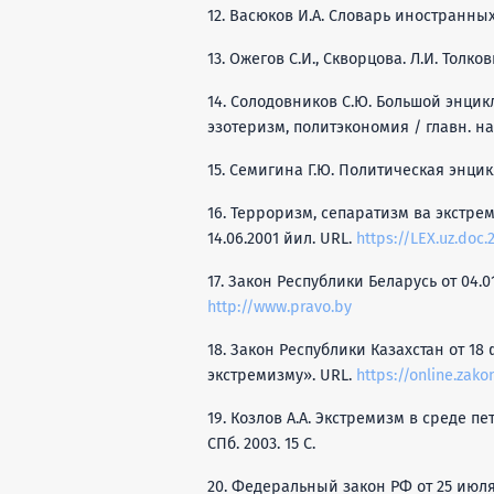
12. Васюков И.А. Словарь иностранных с
13. Ожегов С.И., Скворцова. Л.И. Толко
14. Солодовников С.Ю. Большой энцик
эзотеризм, политэкономия / главн. науч
15. Семигина Г.Ю. Политическая энцикло
16. Терроризм, сепаратизм ва экстр
14.06.2001 йил. URL.
https://LEX.uz.doc
17. Закон Республики Беларусь от 04.
http://www.pravo.by
18. Закон Республики Казахстан от 18
экстремизму». URL.
https://online.zako
19. Козлов A.A. Экстремизм в среде 
СПб. 2003. 15 С.
20. Федеральный закон РФ от 25 июл