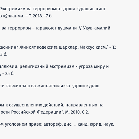
. “Экстремизм ва терроризмга қарши курашишнинг
лланма. – Т. 2018. –7 б.
м ва терроризм – тараққиёт душмани // Ўқув-амалий
касининг Жиноят кодексига шархлар. Махсус кисм/ - Т.:
3 б.
у иллюзии: религиозный экстремизм - угроза миру и
 - 35 б.
ини таъминлаш ва жиноятчиликка қарши кураш
ывы к осуществлению действий, направленных на
ти Российской Федерации”. М. 2010. С 2.
м уголовном праве: автореф. дис. ... канд. юрид. наук.