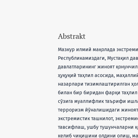
Abstrakt
Мазкур илмий мақолада экстремиз
Республикамиздаги, Мустақил дав
давлатларининг жиноят қонунчил
ҳуқуқий таҳлил асосида, маҳалли
назарлари тизимлаштирилган ҳол
билан бир биридан фарқи таҳлил
сўзига муаллифлик таърифи ишла
терроризм йўналишидаги жиноят
экстремистик ташкилот, экстрем
тавсифлаш, ушбу тушунчаларни 
келиб чиқишини олдини олиш, м