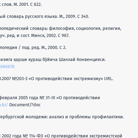
лов. М. 2001. С 622.
вый словарь русского языка. М., 2009. С 340.
лопедический словарь: философия, социология, религия,
. ред. и сост. Минск, 2002. С 967.
педия / под. ред. М., 2000. С 2.
емизмга қарши кураш бўйича Шанхай Конвенцияси.
.2066678
01.2007 №203-3 «О противодействии экстремизму» URL.
 февраля 2005 года № 31-III «О противодействии
n.kz/
Document/?doc
петербургской молодежи: анализ и проблемы профилактики.
я 2002 года № 114-ФЗ «О противодействии экстремистской