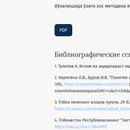
йўналишида ўзига хос методика я
PDF
Библиографические с
1. Тулепов А. Ислом ва ақидапараст оқим
2. Карягина О.В., Буров И.В. “Поняти
URL.
https://cyberleninka.ru/article/n/
p
sravnitelnoravovoyanalizhl=ru&ct=clnk&
3. Ўзбек тилининг изоҳли луғати. 29-б.
https://n.ziyouz.com/books/uzbek_tilini
4. Ўзбекистон Республикасининг “Экс
https://lex.uz/docs/3841957;