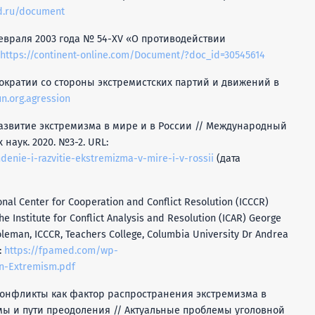
td.ru/document
февраля 2003 года № 54-XV «О противодействии
https://continent-online.com/Document/?doc_id=30545614
мократии со стороны экстремистских партий и движений в
n.org.agression
развитие экстремизма в мире и в России // Международный
наук. 2020. №3-2. URL:
hdenie-i-razvitie-ekstremizma-v-mire-i-v-rossii
(дата
nal Center for Cooperation and Conflict Resolution (ICCCR)
e Institute for Conflict Analysis and Resolution (ICAR) George
Coleman, ICCCR, Teachers College, Columbia University Dr Andrea
:
https://fpamed.com/wp-
n-Extremism.pdf
конфликты как фактор распространения экстремизма в
ы и пути преодоления // Актуальные проблемы уголовной