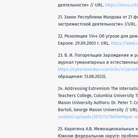
деятельности» // URL.
https://docs.cn
21. Закон Республики Молдова от 21 
экстремистской деятельности» //URL.
22. Резолюция 1344 Об угрозе для де
Европе. 29.09.2003 г. URL.
https://www.u
23. В. И. Погорельцев Зарождение и 
журнал гуманитарных и естественных 
https://cyberleninka.ru/article/n/zaroz
обращения: 13.08.2023).
24. Addressing Extremism The Internatio
Teachers College, Columbia University Th
Mason University Authors: Dr. Peter T. 
Bartoli, George Mason University // URL
content/uploads/2015/12/WhitePaper-o
25. Карягина A.B. Межнациональные 
Южном федеральном округе: проблем