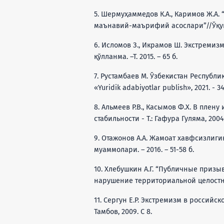
5. Шермуҳаммедов К.А., Каримов Ж.А
маънавий-маърифий асослари”//Ўқув қў
6. Исломов З., Икрамов Ш. Экстремиз
қўлланма. –Т. 2015. – 65 б.
7. Рустамбаев М. Ўзбекистан Республи
«Yuridik adabiyotlar publish», 2021. - 34
8. Альмеев Р.В., Касымов Ф.Х. В плен
стабильности - Т.: Гафура Гуляма, 2004,
9. Отажонов А.А. Жамоат хавфсизлиг
муаммолари. – 2016. – 51-58 б.
10. Хлебушкин А.Г. “Публичные приз
нарушение территориальной целостнос
11. Сергун Е.Р. Экстремизм в российско
Тамбов, 2009. С 8.