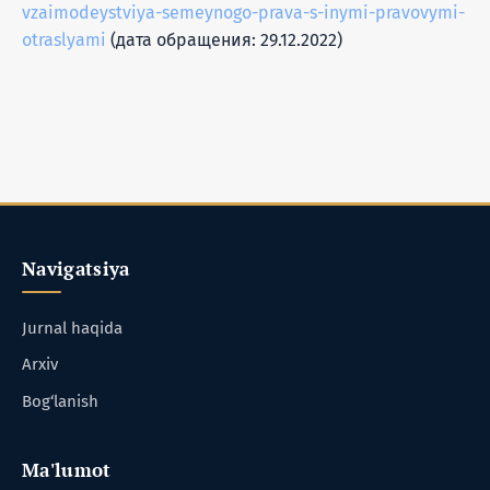
vzaimodeystviya-semeynogo-prava-s-inymi-pravovymi-
otraslyami
(дата обращения: 29.12.2022)
Navigatsiya
Jurnal haqida
Arxiv
Bog‘lanish
Ma'lumot