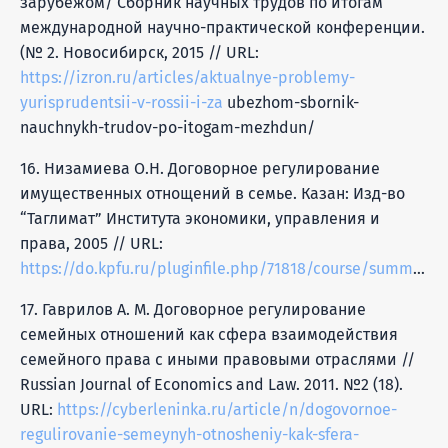
зарубежом/ Сборник научных трудов по итогам
международной научно-практической конференции.
(№ 2. Новосибирск, 2015 // URL:
https://izron.ru/articles/aktualnye-problemy-
yurisprudentsii-v-rossii-i-za
ubezhom-sbornik-
nauchnykh-trudov-po-itogam-mezhdun/
16. Низамиева О.Н. Договорное регулирование
имущественных отнощений в семье. Казан: Изд-во
“Таглимат” Института экономики, управления и
права, 2005 // URL:
https://do.kpfu.ru/pluginfile.php/71818/course/summary/Rprogamma_1840.pdf
17. Гаврилов А. М. Договорное регулирование
семейных отношений как сфера взаимодействия
семейного права с иными правовыми отраслями //
Russian Journal of Economics and Law. 2011. №2 (18).
URL:
https://cyberleninka.ru/article/n/dogovornoe-
regulirovanie-semeynyh-otnosheniy-kak-sfera-