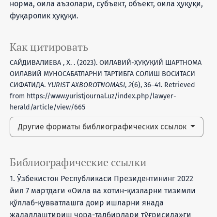
норма, оила аъзолари, субъект, объект, оила ҳуқуқи,
фуқаролик ҳуқуқи.
Как цитировать
САЙДИВАЛИЕВА , Х. . (2023). ОИЛАВИЙ-ҲУҚУҚИЙ ШАРТНОМА
ОИЛАВИЙ МУНОСАБАТЛАРНИ ТАРТИБГА СОЛИШ ВОСИТАСИ
СИФАТИДА.
YURIST AXBOROTNOMASI
,
2
(6), 36–41. Retrieved
from https://www.yuristjournal.uz/index.php/lawyer-
herald/article/view/665
Другие форматы библиографических ссылок
Библиографические ссылки
1. Ўзбекистон Республикаси Президентининг 2022
йил 7 мартдаги «Оила ва хотин-қизларни тизимли
қўллаб-қувватлашга доир ишларни янада
жадаллаштириш чора-тадбирлари тўғрисида»ги