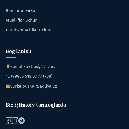
Для читателей
Mualliflar uchun
Kutubxonachilar uchun
Bog'lanish
Xamal ko‘chasi, 29-v uy
+99855 518 57 77 (738)
yuristjournal@adliya.uz
Biz ijtimoiy tarmoqlarda: