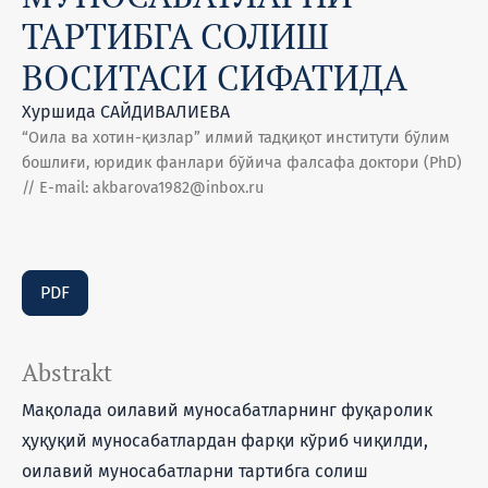
ТАРТИБГА СОЛИШ
ВОСИТАСИ СИФАТИДА
Хуршида САЙДИВАЛИЕВА
“Оила ва хотин-қизлар” илмий тадқиқот институти бўлим
бошлиғи, юридик фанлари бўйича фалсафа доктори (PhD)
// E-mail: akbarova1982@inbox.ru
PDF
Abstrakt
Мақолада оилавий муносабатларнинг фуқаролик
ҳуқуқий муносабатлардан фарқи кўриб чиқилди,
оилавий муносабатларни тартибга солиш