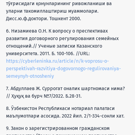
тўғрисидаги қонунларининг ривожланиши ва
уларни такомиллаштириш муаммолари.
Дисс.ю.ф.доктори. Тошкент 2000.
6. Низамиева О.Н. К вопросу о преспективах
развития договорного регулирования семейных
отнощений.// Ученые записки Казанского
университета. 2011. Б. 100-106. //URL:
https://cyberleninka.ru/article/n/k-voprosu-o-
perspektivah-razvitiya-dogovornogo-regulirovaniya-
semeynyh-otnosheniy
7. Абдуллаев Ж. Суррогат оналик шартномаси нима?
// Ҳуқуқ ва бурч №7/2022. Б.28-31.
8. Ўзбекистон Республикаси нотариал палатаси
маълумотлари асосида. 2022 йил. 2/1-334-сонли хат.
9. Закон о зарегистрированном гражданском