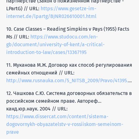
партнерстве (Закон о пожизненном партнерстве -
LPartG) // URL:
https://www.gesetze-im-
internet.de/lpartg/BJNR026610001.html
10. Case Classes – Reading Simpkins v Pays (1955) Facts
Ms // URL:
https://www.studocu.com/en-
gb/document/university-of-kent/a-critical-
introduction-to-law/cases/13367195
11. Муканова М.Ж. Договор как способ регулирования
семейных отнощений // URL:
http://www.rusnauka.com/5_NITSB_2009/Pravo/41395.doc.htm
12. Чашкова С.Ю. Система договорных обязательств в
российском семейном праве. Автореф…
канд.юр.наук. 2004 // URL:
https://www.dissercat.com/content/sistema-
dogovornykh-obyazatelstv-v-rossiiskom-semeinom-
prave