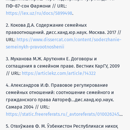
ПФ–87-сон Фармони // URL:
https://lex.uz/ru/docs/5899498
.
2. Кокова Д.А. Содержание семейных
правоотнощений. дисс.канд.юр.наук. Москва. 2017 //
URL:
https://www.dissercat.com/content/soderzhanie-
semeinykh-pravootnoshenii
3. Муканова М.Ж. Арутюнян Е. Договоры и
соглащения в семейном праве. Вестник КарГУ, 2009
// URL:
https://articlekz.com/article/14322
4. Александров И.Ф. Правовое регулирование
семейных отношений: соотношение семейного и
гражданского права Автореф...дис.канд.юр.наук.
Самара 2004 // URL:
https://static.freereferats.ru/_avtoreferats/01002624549.pdf
5. Отахўжаев Ф. М. Ўзбекистон Республикаси никоҳ