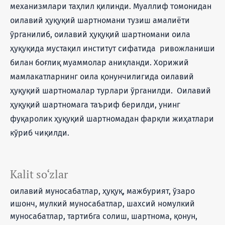
механизмлари таҳлил қилинди. Муаллиф томонидан
оилавий ҳуқуқий шартномани тузиш амалиёти
ўрганилиб, оилавий ҳуқуқий шартномани оила
ҳуқуқида мустақил институт сифатида ривожланиши
билан боғлиқ муаммолар аниқланди. Хорижий
мамлакатларнинг оила қонунчилигида оилавий
ҳуқуқий шартномалар турлари ўрганилди. Оилавий
ҳуқуқий шартномага таъриф берилди, унинг
фуқаролик ҳуқуқий шартномадан фарқли жиҳатлари
кўриб чиқилди.
Kalit so‘zlar
оилавий муносабатлар, ҳуқуқ, мажбурият, ўзаро
ишонч, мулкий муносабатлар, шахсий номулкий
муносабатлар, тартибга солиш, шартнома, қонун,