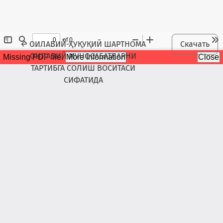
Maqola tafsilotlariga qaytish
←
ОИЛАВИЙ-ҲУҚУҚИЙ ШАРТНОМА
Скачать
ОИЛАВИЙ МУНОСАБАТЛАРНИ
ТАРТИБГА СОЛИШ ВОСИТАСИ
СИФАТИДА