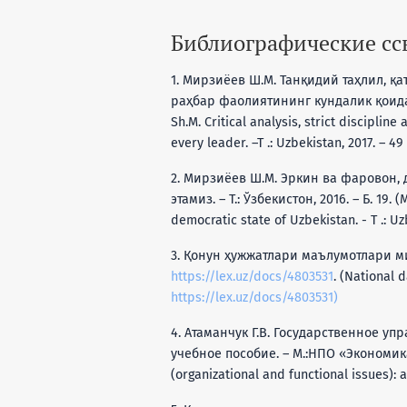
Библиографические с
1. Мирзиёев Ш.М. Танқидий таҳлил, қ
раҳбар фаолиятининг кундалик қоидаси 
Sh.M. Critical analysis, strict disciplin
every leader. –T .: Uzbekistan, 2017. – 49
2. Мирзиёев Ш.М. Эркин ва фаровон,
этамиз. – Т.: Ўзбекистон, 2016. – Б. 19. 
democratic state of Uzbekistan. - T .: Uz
3. Қонун ҳужжатлари маълумотлари милл
https://lex.uz/docs/4803531
. (National 
https://lex.uz/docs/4803531)
4. Атаманчук Г.В. Государственное 
учебное пособие. – М.:НПО «Экономика»
(organizational and functional issues): 