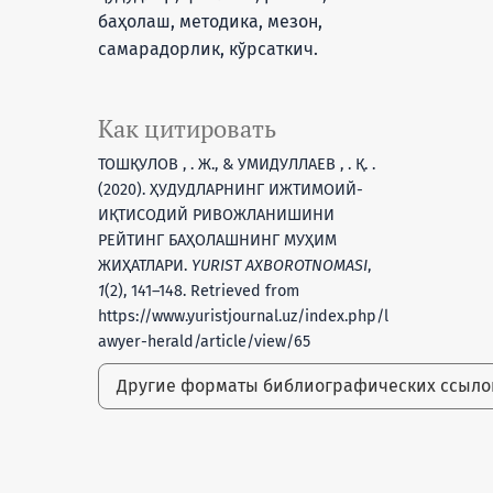
баҳолаш, методика, мезон,
самарадорлик, кўрсаткич.
Как цитировать
ТОШҚУЛОВ , . Ж., & УМИДУЛЛАЕВ , . Қ. .
(2020). ҲУДУДЛАРНИНГ ИЖТИМОИЙ-
ИҚТИСОДИЙ РИВОЖЛАНИШИНИ
РЕЙТИНГ БАҲОЛАШНИНГ МУҲИМ
ЖИҲАТЛАРИ.
YURIST AXBOROTNOMASI
,
1
(2), 141–148. Retrieved from
https://www.yuristjournal.uz/index.php/l
awyer-herald/article/view/65
Другие форматы библиографических ссыл