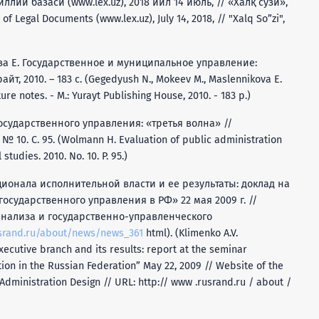
лий базаси (www.lex.uz), 2018 йил 14 июль, // «Халқ сўзи»,
f Legal Documents (www.lex.uz), July 14, 2018, // "Xalq So”zi",
ова Е. Государственное и муниципальное управление:
йт, 2010. – 183 с. (Gegedyush N., Mokeev M., Maslennikova E.
re notes. - M.: Yurayt Publishing House, 2010. - 183 p.)
сударственного управления: «третья волна» //
10. С. 95. (Wolmann H. Evaluation of public administration
studies. 2010. No. 10. P. 95.)
ионала исполнительной власти и ее результаты: доклад на
сударственного управления в РФ» 22 мая 2009 г. //
нализа и государственно-управленческого
usrand.ru/about/news/news_361
html). (Klimenko A.V.
xecutive branch and its results: report at the seminar
on in the Russian Federation” May 22, 2009 // Website of the
Administration Design // URL: http:// www .rusrand.ru / about /