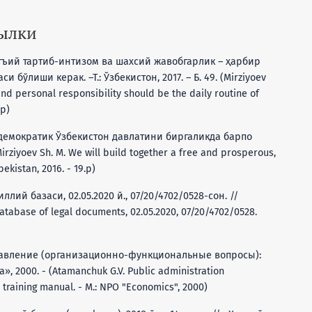
сылки
атъий тартиб-интизом ва шахсий жавобгарлик – ҳарбир
бўлиши керак. –Т.: Ўзбекистон, 2017. – Б. 49. (Mirziyoev
e and personal responsibility should be the daily routine of
 p)
 демократик Ўзбекистон давлатини биргаликда барпо
(Mirziyoev Sh. M. We will build together a free and prosperous,
bekistan, 2016. - 19.p)
ий базаси, 02.05.2020 й., 07/20/4702/0528-сон. //
database of legal documents, 02.05.2020, 07/20/4702/0528.
управление (организационно-функциональные вопросы):
, 2000. - (Atamanchuk G.V. Public administration
a training manual. - M.: NPO "Economics", 2000)