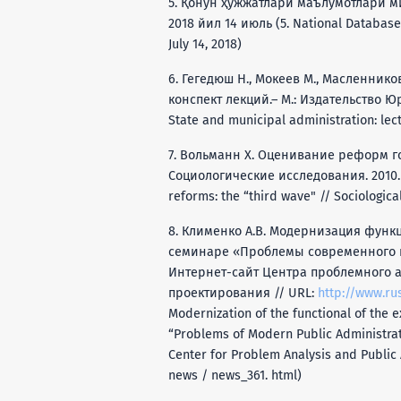
5. Қонун ҳужжатлари маълумотлари мил
2018 йил 14 июль (5. National Database o
July 14, 2018)
6. Гегедюш Н., Мокеев М., Масленник
конспект лекций.– М.: Издательство Юра
State and municipal administration: lectu
7. Вольманн Х. Оценивание реформ го
Социологические исследования. 2010. № 
reforms: the “third wave" // Sociological 
8. Клименко А.В. Модернизация функц
семинаре «Проблемы современного го
Интернет-сайт Центра проблемного а
проектирования // URL:
http://www.r
Modernization of the functional of the e
“Problems of Modern Public Administrati
Center for Problem Analysis and Public 
news / news_361. html)