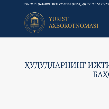
ISSN 2181-9416
DOI: 10.34920/2187-9416
+99855 518 57 77 (73
YURIST
AXBOROTNOMASI
ҲУДУДЛАРНИНГ ИЖТ
БАҲ