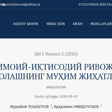
8)
yuristjournal@adliya.uz
01:32:31
08.08.2026 S
ASOSIY SAHIFA
YANGI SON
ARXIV
MUALLIFLA
Jild 1 Nomeri 2 (2020)
ИМОИЙ-ИҚТИСОДИЙ РИВО
ОЛАШНИНГ МУҲИМ ЖИҲАТ
МАҚОЛАЛАР
Nashr qilingan 2020-09-07
+
+
Журабой ТОШҚУЛОВ
Қаҳрамон УМИДУЛЛАЕВ