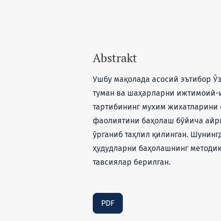
Abstrakt
Ушбу мақолада асосий эътибор Ўз
туман ва шаҳарларни ижтимоий-
тартибининг мухим жихатларини 
фаолиятини баҳолаш бўйича айр
ўрганиб таҳлил қилинган. Шунинг
ҳудудларни баҳолашнинг методик
тавсиялар берилган.
PDF